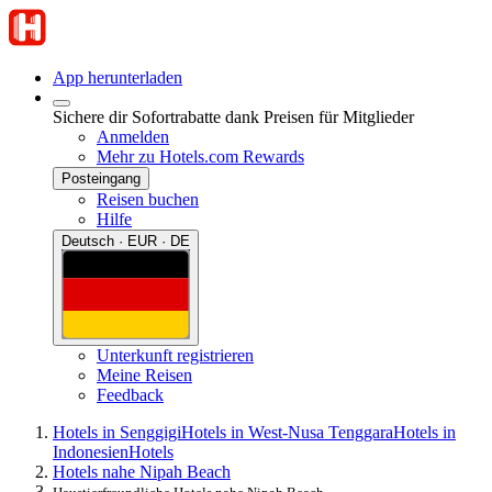
App herunterladen
Sichere dir Sofortrabatte dank Preisen für Mitglieder
Anmelden
Mehr zu Hotels.com Rewards
Posteingang
Reisen buchen
Hilfe
Deutsch · EUR · DE
Unterkunft registrieren
Meine Reisen
Feedback
Hotels in Senggigi
Hotels in West-Nusa Tenggara
Hotels in
Indonesien
Hotels
Hotels nahe Nipah Beach