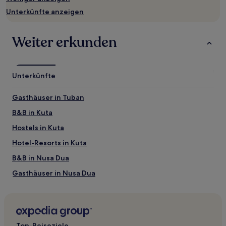
Verfügbarkeiten
Unterkünfte anzeigen
können
sich
ändern.
Weiter erkunden
Es
können
zusätzliche
Bedingungen
Unterkünfte
gelten.
Gasthäuser in Tuban
B&B in Kuta
Hostels in Kuta
Hotel-Resorts in Kuta
B&B in Nusa Dua
Gasthäuser in Nusa Dua
Gasthäuser in Sanur
Aparthotels in Sanur
B&B in Sanur
Top-Reiseziele