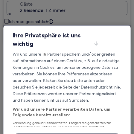
Gäste
2 Reisende, 1 Zimmer
Ich reise geschäftlich
Ihre Privatsphäre ist uns
Suchen
wichtig
Wir und unsere
16
Partner speichern und/ oder greifen
Kostenlose Stornierung bei
auf Informationen auf einem Gerät zu, z.B. auf eindeutige
Planänderungen
Kennungen in Cookies, um personenbezogene Daten zu
verarbeiten. Sie können Ihre Präferenzen akzeptieren
Verdiene Prämien für jede
oder verwalten. Klicken Sie dazu bitte unten oder
wahrgenommene Übernachtung
besuchen Sie jederzeit die Seite der Datenschutzrichtlinie.
Diese Präferenzen werden unseren Partnern signalisiert
und haben keinen Einfluss auf Surfdaten.
Mehr sparen mit Preisen für Mitglieder
Wir und unsere Partner verarbeiten Daten, um
Folgendes bereitzustellen:
Verwendung genauer Standortdaten. Endgeräteeigenschaften zur
Überprüfe die Preise für diese Daten
Identifikation aktiv abfragen. Speichern von oder Zugriff auf
Informationen auf einem Endgerät. Personalisierte Werbung und