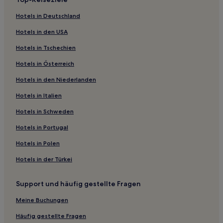
Gasthäuser in Denpasar Barat
Hotels in Deutschland
Hotel-Resorts in Strand von Seminyak
Hotels in den USA
Gasthäuser in Sanur Kauh
Hotels in Tschechien
Hotel-Resorts in Legian
Hotels in Österreich
Hostels in Legian
Hotels in den Niederlanden
Villen in Semawang Beach
Hotels in Italien
Gasthäuser in Semawang Beach
B&B in Seminyak
Hotels in Schweden
Villen in Seminyak
Hotels in Portugal
Aparthotels in Denpasar
Hotels in Polen
Gasthäuser in Denpasar
Hotels in der Türkei
Hostels in Denpasar
Support und häufig gestellte Fragen
Hotel-Resorts in Denpasar
Meine Buchungen
4-Sterne-Hotels in Tuban
4-Sterne-Hotels in Kedonganan
Häufig gestellte Fragen