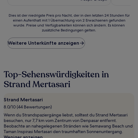
Bewertungen)
78 €
Dies
Dies ist der niedrigste Preis pro Nacht, der in den letzten 24 Stunden für
einen Aufenthalt mit 1 Übernachtung von 2 Erwachsenen gefunden
ist
wurde. Preise und Verfügbarkeiten können sich ändern. Es können
der
zusätzliche Bedingungen gelten.
niedrigste
Preis
Weitere Unterkünfte anzeigen
pro
Nacht,
der
in
den
letzten
Top-Sehenswürdigkeiten in
24 Stunden
Strand Mertasari
für
einen
Aufenthalt
mit
Strand Mertasari
1 Übernachtung
8.0/10 (44 Bewertungen)
von
Wenn du Strandspaziergänge liebst, solltest du Strand Mertasari
2 Erwachsenen
besuchen, nur 7,7 km vom Zentrum von Denpasar entfernt.
gefunden
Beobachte an nahegelegenen Stränden wie Semawang Beach und
wurde.
Taman Inspirasi Mertasari den traumhaften Sonnenuntergang.
Preise
Weniger anzeigen
und