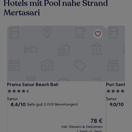
Hotels mit Pool nahe Strand
Mertasari
Prama Sanur Beach Bali
Puri Santria
Prama Sanur Beach Bali
Puri Santria
Prama Sanur Beach Bali
Puri Santria
4.5-
4.0-
Sterne-
Sterne-
Sanur
Sanur
Unterkunft
Unterkunft
8.4
9.0
8,4/10
9,0/10
Sehr gut
Wu
(1.003 Bewertungen)
von
von
10,
10,
Sehr
Der
Wunderbar,
78 €
gut,
Preis
(999
inkl. Steuern & Gebühren
(1.003
beträgt
Bewertunge
1. Sept.–2. Sept.