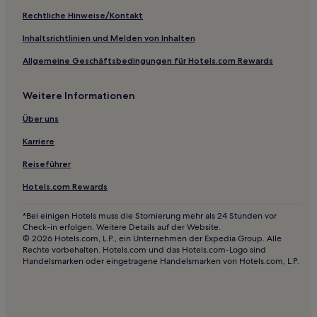
Luxus nahe Strand von Tanjungbenoa
Rechtliche Hinweise/Kontakt
Hotels mit Fitnessbereich in Jimbaran
Inhaltsrichtlinien und Melden von Inhalten
Hotels mit Küchenzeile in Nusa Dua
Allgemeine Geschäftsbedingungen für Hotels.com Rewards
Hotels mit Wellnessbereich in Nusa Dua
Weitere Informationen
Business in Nusa Dua
Haustierfreundliche in Nusa Dua
Über uns
Familien in Nusa Dua
Karriere
Günstige nahe Poppies Lane II
Reiseführer
Strand nahe Poppies Lane II
Hotels.com Rewards
Luxus in Denpasar
*Bei einigen Hotels muss die Stornierung mehr als 24 Stunden vor
Günstige in Denpasar
Check-in erfolgen. Weitere Details auf der Website.
© 2026 Hotels.com, L.P., ein Unternehmen der Expedia Group. Alle
Familien in Denpasar
Rechte vorbehalten. Hotels.com und das Hotels.com-Logo sind
Handelsmarken oder eingetragene Handelsmarken von Hotels.com, L.P.
Familien in Kuta
Familien in Sanur Kauh
Strand in Kerobokan