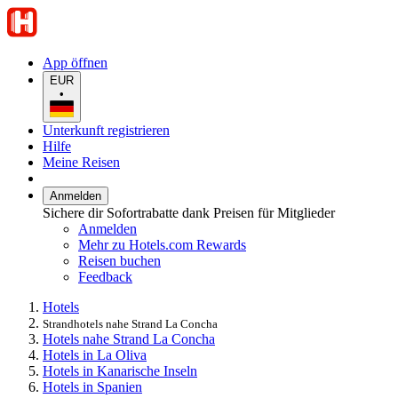
App öffnen
EUR
•
Unterkunft registrieren
Hilfe
Meine Reisen
Anmelden
Sichere dir Sofortrabatte dank Preisen für Mitglieder
Anmelden
Mehr zu Hotels.com Rewards
Reisen buchen
Feedback
Hotels
Strandhotels nahe Strand La Concha
Hotels nahe Strand La Concha
Hotels in La Oliva
Hotels in Kanarische Inseln
Hotels in Spanien