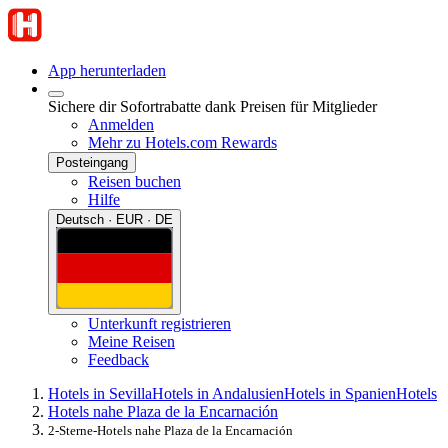
App herunterladen
Sichere dir Sofortrabatte dank Preisen für Mitglieder
Anmelden
Mehr zu Hotels.com Rewards
Posteingang
Reisen buchen
Hilfe
Deutsch · EUR · DE
Unterkunft registrieren
Meine Reisen
Feedback
Hotels in Sevilla
Hotels in Andalusien
Hotels in Spanien
Hotels
Hotels nahe Plaza de la Encarnación
2-Sterne-Hotels nahe Plaza de la Encarnación