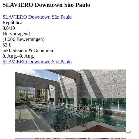
SLAVIERO Downtown São Paulo
SLAVIERO Downtown São Paulo
República
8,6/10
Hervorragend
(1.006 Bewertungen)
53 €
inkl. Steuern & Gebühren
8. Aug.–9. Aug.
SLAVIERO Downtown São Paulo