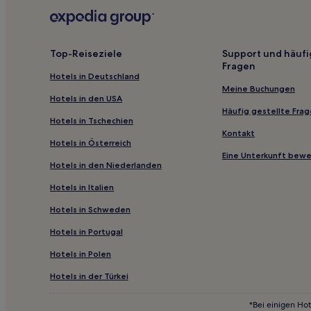
Hotels nahe Bahnhof Chemnitz Treffurthstraße
Hotels nahe Bahnhof Wilkestr. Zwickau
Wünschendorf Hotels
Top-Reiseziele
Support und häufi
Fragen
Hotels nahe Skigebiet am Fichtelberg
Hotels in Deutschland
Hotels nahe Bahnhof Grünbach
Meine Buchungen
Hotels in den USA
Bad Elster Hotels
Häufig gestellte Fra
Hotels in Tschechien
Schöneck Hotels
Kontakt
Hotels in Österreich
Schwarzenberg/Erzgeb. Hotels
Eine Unterkunft bew
Hotels in den Niederlanden
Albertsberg Hotels
Hotels in Italien
Hotels nahe Klaffenbach Hp
Hotels in Schweden
Bad Brambach Hotels
Hotels in Portugal
Hotels nahe Bahnhof Neukirchen-Klaffenbach
Hotels in Polen
Kleinchursdorf Hotels
Steinbach Hotels
Hotels in der Türkei
Schönberg Hotels
*Bei einigen Hot