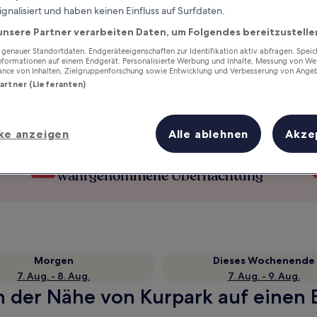
ignalisiert und haben keinen Einfluss auf Surfdaten.
unsere Partner verarbeiten Daten, um Folgendes bereitzustelle
enauer Standortdaten. Endgeräteeigenschaften zur Identifikation aktiv abfragen. Spei
Informationen auf einem Endgerät. Personalisierte Werbung und Inhalte, Messung von We
ance von Inhalten, Zielgruppenforschung sowie Entwicklung und Verbesserung von Ange
Partner (Lieferanten)
ke anzeigen
Alle ablehnen
Akze
Verdiene Prämien für jede
wahrgenommene Übernachtung
Morgen
Dieses Wochenende
7. Aug. - 8. Aug.
7. Aug. - 9. Aug.
in der Nähe von Kurpark auf einen B