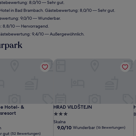
stebewertung: 8,0/10 — Sehr gut.
otel in Bad Brambach. Gästebewertung: 8,0/10 — Sehr gut.
bewertung: 9,0/10 — Wunderbar.
g: 8,8/10 — Hervorragend.
 Gästebewertung: 9,4/10 — Außergewöhnlich.
urpark
e Hotel- & Gesundheitsresort
HRAD VILDŠTEJN
H
e Hotel- & Gesundheitsresort
HRAD VILDŠTEJN
H
e Hotel- &
HRAD VILDŠTEJN
H
sresort
3.0-
B
Sterne-
Skalna
Unterkunft
9.0
9,0/10
Wunderbar
h
(16 Bewertungen)
von
r gut
(52 Bewertungen)