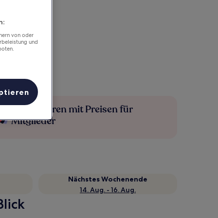
n:
chern von oder
rbeleistung und
boten.
ptieren
Mehr sparen mit Preisen für
Mitglieder
Nächstes Wochenende
14. Aug. - 16. Aug.
lick