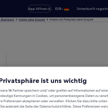
•
App öffnen
EUR
Unterkunft registr
d Brambach
Hotels nahe Kurpark
Hotels mit Parkplatz nahe Kurpark
 Privatsphäre ist uns wichtig
nsere
16
Partner speichern und/ oder greifen auf Informationen auf ein
eindeutige Kennungen in Cookies, um personenbezogene Daten zu verarb
e Präferenzen akzeptieren oder verwalten. Klicken Sie dazu bitte unten
ie jederzeit die Seite der Datenschutzrichtlinie. Diese Präferenzen we