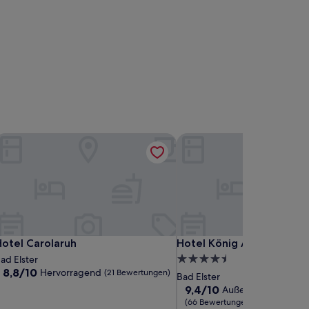
otel Carolaruh
Hotel König Albert
otel Carolaruh
Hotel König Albert
otel Carolaruh
Hotel König Albert
4.5-
ad Elster
8.8
8,8/10
Hervorragend
(21 Bewertungen)
Sterne-
Bad Elster
von
Unterkunft
9.4
9,4/10
Außergewöhnlich
10,
von
(66 Bewertungen)
Hervorragend,