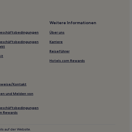
rg Floßplatz
Weitere Informationen
Geschäftsbedingungen
Über uns
Geschäftsbedingungen
Karriere
-Altchemnitz
ekt
Reiseführer
stelle Chemnitz Hauptbahnhof
it
Hotels.com Rewards
d-Rauenstein
inweise/Kontakt
inien und Melden von
Geschäftsbedingungen
om Rewards
ls auf der Website.