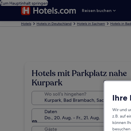
Zum Hauptinhalt springen
Reisen buchen
Hotels
Hotels in Deutschland
Hotels in Sachsen
Hotels in Ba
Hotels mit Parkplatz nahe
Kurpark
Wo soll’s hingehen?
Ihre
Wir und u
Daten
z.B. auf 
Do., 20. Aug. - Fr., 21. Aug.
können Ihr
Gäste
besuchen S