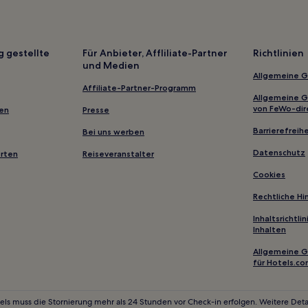
Erla Hotels
Hotels nahe Bahnhof Muldenbe
Hotels nahe Bahnhof Einsiedel
g gestellte
Für Anbieter, Affliliate-Partner
Richtlinien
und Medien
Schönlind Hotels
Allgemeine 
Lenkersdorf Hotels
Affiliate-Partner-Programm
Allgemeine 
Hotels nahe Bahnhof Chemnitz
von FeWo-dir
gen
Presse
Hotels nahe Straßenbahnhalte
Barrierefreihe
Bei uns werben
Hotels nahe Bahnhof Lengefel
Datenschutz
erten
Reiseveranstalter
Süßebach Hotels
Cookies
Hotels nahe Schatzhöhle
Rechtliche H
Lauter-Bernsbach Hotels
Inhaltsrichtl
Inhalten
Erzgebirgskreis: Hotels
Allgemeine 
Landkreis Zwickau: Hotels
für Hotels.c
Draisdorf Hotels
Neustadt Hotels
els muss die Stornierung mehr als 24 Stunden vor Check-in erfolgen. Weitere Detai