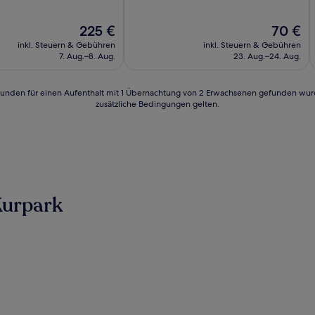
10,
Wunderbar,
Der
Der
225 €
70 €
(16
Preis
Preis
Bewertungen)
inkl. Steuern & Gebühren
inkl. Steuern & Gebühren
beträgt
beträgt
7. Aug.–8. Aug.
23. Aug.–24. Aug.
225 €
70 €
n)
24 Stunden für einen Aufenthalt mit 1 Übernachtung von 2 Erwachsenen gefunden wu
zusätzliche Bedingungen gelten.
Kurpark