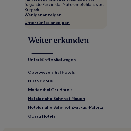
2 Erwachsenen
folgende Park in der Nähe empfehlenswert:
gefunden
Kurpark.
wurde.
Weniger anzeigen
Preise
Unterkünfte anzeigen
und
Verfügbarkeiten
können
Weiter erkunden
sich
ändern.
Es
können
Unterkünfte
Mietwagen
zusätzliche
Bedingungen
gelten.
Oberwiesenthal Hotels
Furth Hotels
Marienthal Ost Hotels
Hotels nahe Bahnhof Plauen
Hotels nahe Bahnhof Zwickau-Pölbitz
Gösau Hotels
Direktionsbezirk Chemnitz: Hotels