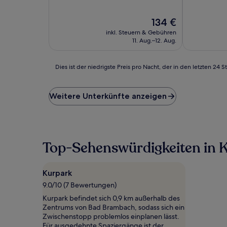
von
gut,
10,
(5
Der
134 €
Sehr
Bewertungen)
Preis
gut,
inkl. Steuern & Gebühren
beträgt
(52
11. Aug.–12. Aug.
134 €
Bewertunge
Dies
Dies ist der niedrigste Preis pro Nacht, der in den letzten 
ist
der
niedrigste
Weitere Unterkünfte anzeigen
Preis
pro
Nacht,
der
in
Top-Sehenswürdigkeiten in 
den
letzten
24 Stunden
Kurpark
für
9.0/10 (7 Bewertungen)
einen
Aufenthalt
Kurpark befindet sich 0,9 km außerhalb des
mit
Zentrums von Bad Brambach, sodass sich ein
1 Übernachtung
Zwischenstopp problemlos einplanen lässt.
von
Für ausgedehnte Spaziergänge ist der