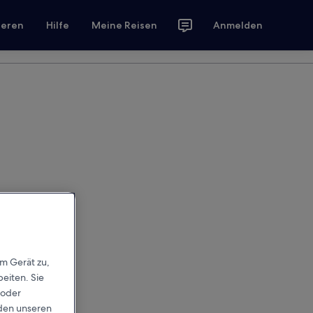
ieren
Hilfe
Meine Reisen
Anmelden
em Gerät zu,
eiten. Sie
 oder
rden unseren