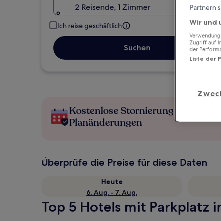
2 Reisende, 1 Zimmer
Partnern s
Wir und 
Ich reise geschäftlich
Verwendung g
Zugriff auf 
Suchen
der Perform
Liste der 
Zwec
Kostenlose Stornierung bei
Planänderungen
Überprüfe die Preise für diese Daten
Heute
6. Aug. - 7. Aug.
Top 5 Hotels mit Parkplatz 