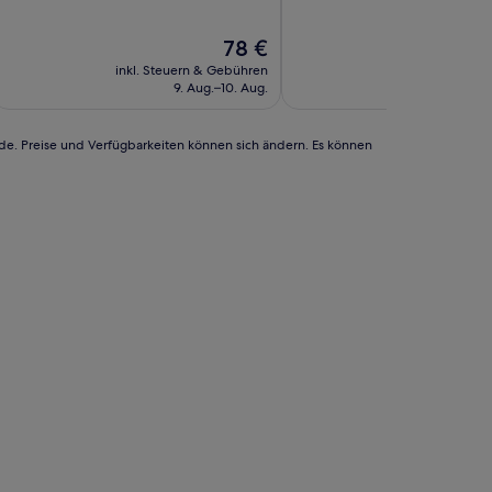
10,
(21
Außergewöhnlich,
Bewertungen)
Der
78 €
(66
Preis
Bewertungen)
inkl. Steuern & Gebühren
inkl. Steuern
beträgt
9. Aug.–10. Aug.
9. A
78 €
rde. Preise und Verfügbarkeiten können sich ändern. Es können