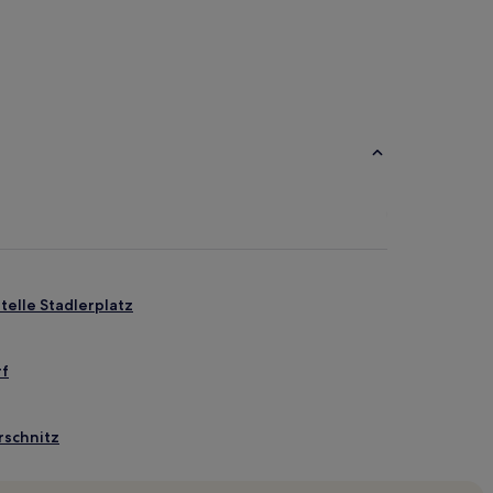
elle Stadlerplatz
rf
rschnitz
z