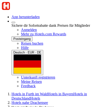
App herunterladen
Sichere dir Sofortrabatte dank Preisen für Mitglieder
Anmelden
Mehr zu Hotels.com Rewards
Posteingang
Reisen buchen
Hilfe
Deutsch · EUR · DE
Unterkunft registrieren
Meine Reisen
Feedback
Hotels in Furth im Wald
Hotels in Bayern
Hotels in
Deutschland
Hotels
Hotels nahe Drachensee