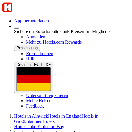
App herunterladen
Sichere dir Sofortrabatte dank Preisen für Mitglieder
Anmelden
Mehr zu Hotels.com Rewards
Posteingang
Reisen buchen
Hilfe
Deutsch · EUR · DE
Unterkunft registrieren
Meine Reisen
Feedback
Hotels in Alnwick
Hotels in England
Hotels in
Großbritannien
Hotels
Hotels nahe Embleton Bay