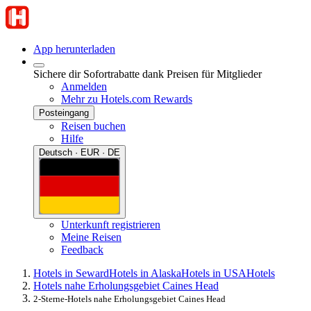
App herunterladen
Sichere dir Sofortrabatte dank Preisen für Mitglieder
Anmelden
Mehr zu Hotels.com Rewards
Posteingang
Reisen buchen
Hilfe
Deutsch · EUR · DE
Unterkunft registrieren
Meine Reisen
Feedback
Hotels in Seward
Hotels in Alaska
Hotels in USA
Hotels
Hotels nahe Erholungsgebiet Caines Head
2-Sterne-Hotels nahe Erholungsgebiet Caines Head