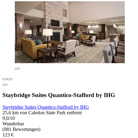
Staybridge Suites Quantico-Stafford by IHG
Staybridge Suites Quantico-Stafford by IHG
25,6 km von Caledon State Park entfernt
9,0/10
Wunderbar
(981 Bewertungen)
123 €