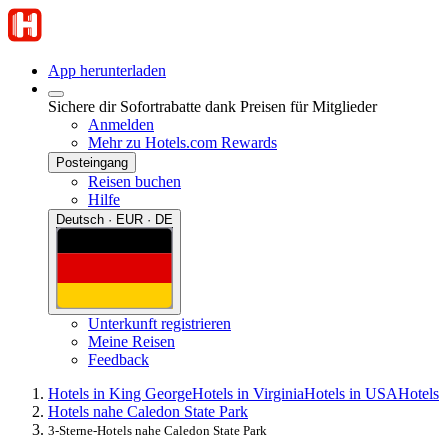
App herunterladen
Sichere dir Sofortrabatte dank Preisen für Mitglieder
Anmelden
Mehr zu Hotels.com Rewards
Posteingang
Reisen buchen
Hilfe
Deutsch · EUR · DE
Unterkunft registrieren
Meine Reisen
Feedback
Hotels in King George
Hotels in Virginia
Hotels in USA
Hotels
Hotels nahe Caledon State Park
3-Sterne-Hotels nahe Caledon State Park