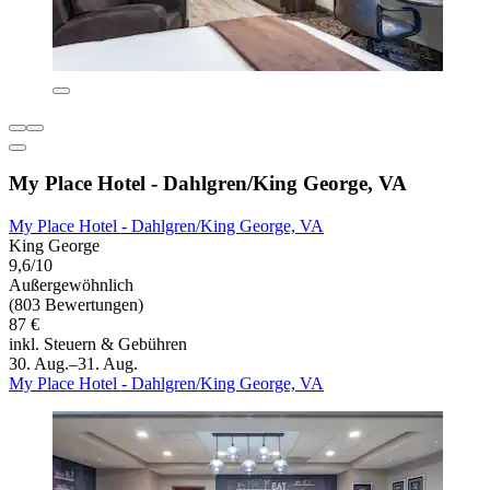
My Place Hotel - Dahlgren/King George, VA
My Place Hotel - Dahlgren/King George, VA
King George
9,6/10
Außergewöhnlich
(803 Bewertungen)
87 €
inkl. Steuern & Gebühren
30. Aug.–31. Aug.
My Place Hotel - Dahlgren/King George, VA