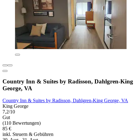
Country Inn & Suites by Radisson, Dahlgren-King
George, VA
Country Inn & Suites by Radisson, Dahlgren-King George, VA
King George
7,2/10
Gut
(110 Bewertungen)
85 €
inkl. Steuern & Gebühren
30. Aug.–31. Aug.