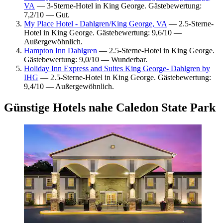
VA
— 3-Sterne-Hotel in King George. Gästebewertung:
7,2/10 — Gut.
My Place Hotel - Dahlgren/King George, VA
— 2.5-Sterne-
Hotel in King George. Gästebewertung: 9,6/10 —
Außergewöhnlich.
Hampton Inn Dahlgren
— 2.5-Sterne-Hotel in King George.
Gästebewertung: 9,0/10 — Wunderbar.
Holiday Inn Express and Suites King George- Dahlgren by
IHG
— 2.5-Sterne-Hotel in King George. Gästebewertung:
9,4/10 — Außergewöhnlich.
Günstige Hotels nahe Caledon State Park