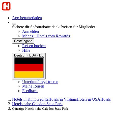
App herunterladen
Sichere dir Sofortrabatte dank Preisen für Mitglieder
Anmelden
Mehr zu Hotels.com Rewards
Posteingang
Reisen buchen
Hilfe
Deutsch · EUR · DE
Unterkunft registrieren
Meine Reisen
Feedback
Hotels in King George
Hotels in Virginia
Hotels in USA
Hotels
Hotels nahe Caledon State Park
Günstige Hotels nahe Caledon State Park