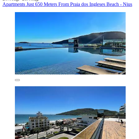
Apartments Just 650 Meters From Praia dos Ingleses Beach - Nius