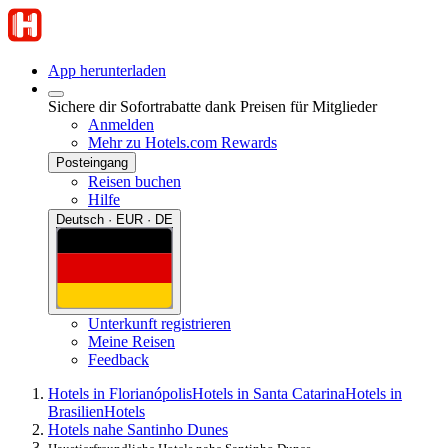
App herunterladen
Sichere dir Sofortrabatte dank Preisen für Mitglieder
Anmelden
Mehr zu Hotels.com Rewards
Posteingang
Reisen buchen
Hilfe
Deutsch · EUR · DE
Unterkunft registrieren
Meine Reisen
Feedback
Hotels in Florianópolis
Hotels in Santa Catarina
Hotels in
Brasilien
Hotels
Hotels nahe Santinho Dunes