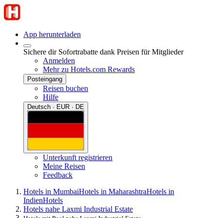
App herunterladen
Sichere dir Sofortrabatte dank Preisen für Mitglieder
Anmelden
Mehr zu Hotels.com Rewards
Posteingang
Reisen buchen
Hilfe
Deutsch · EUR · DE
Unterkunft registrieren
Meine Reisen
Feedback
Hotels in Mumbai
Hotels in Maharashtra
Hotels in
Indien
Hotels
Hotels nahe Laxmi Industrial Estate