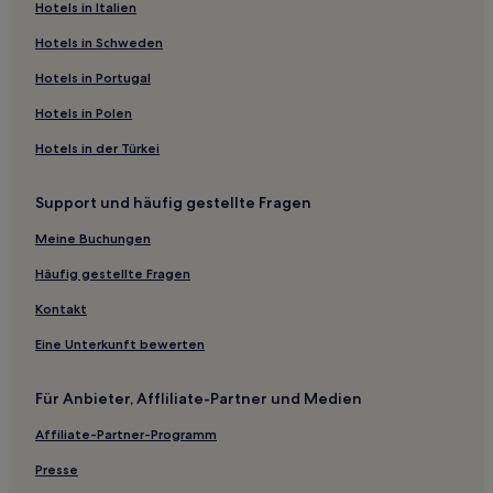
Grimentz Hotels
Hotels in Italien
Hotels nahe Luftseilbahn Zinal-Sorebois
Hotels in Schweden
Bezirk Leuk: Hotels
Hotels in Portugal
Hotels nahe Bahnhof Turtmann
Hotels in Polen
Hotels nahe Funitel Violettes-Plaine morte
Hotels in der Türkei
Hotels nahe Sesselbahn La Barmaz
Support und häufig gestellte Fragen
Hotels nahe Zinal-Sorebois
Crans-Montana Hotels
Meine Buchungen
Hotels nahe Luftseilbahn Gampel-Jeizinen
Häufig gestellte Fragen
Hotels nahe Gondelbahn Grimentz-Bendolla
Kontakt
Zinal Hotels
Eine Unterkunft bewerten
Wallis: Hotels
Für Anbieter, Affliliate-Partner und Medien
Hotels nahe Gondelbahn Violettes Express
Affiliate-Partner-Programm
Bezirk Siders: Hotels
Hotels nahe Luftseilbahn Gampel-Jeizinen
Presse