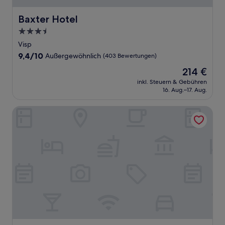
Baxter Hotel
Baxter Hotel
3.5-
Sterne-
Visp
Unterkunft
9.4
9,4/10
Außergewöhnlich
(403 Bewertungen)
von
Der
214 €
10,
Preis
Außergewöhnlich,
inkl. Steuern & Gebühren
beträgt
16. Aug.–17. Aug.
(403
214 €
Bewertungen)
Hotel Täscherhof