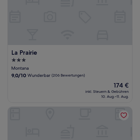
La Prairie
La Prairie
3.0-
Sterne-
Montana
Unterkunft
9.0
9,0/10
Wunderbar
(206 Bewertungen)
von
Der
174 €
10,
Preis
Wunderbar,
inkl. Steuern & Gebühren
beträgt
10. Aug.–11. Aug.
(206
174 €
Bewertungen)
Hôtel Elite