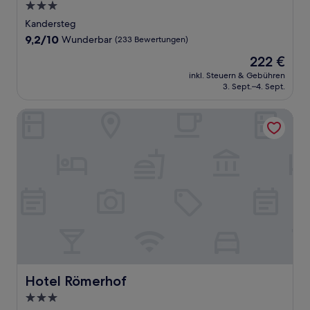
3.0-
Sterne-
Kandersteg
Unterkunft
9.2
9,2/10
Wunderbar
(233 Bewertungen)
von
Der
222 €
10,
Preis
Wunderbar,
inkl. Steuern & Gebühren
beträgt
3. Sept.–4. Sept.
(233
222 €
Bewertungen)
Hotel Römerhof
Hotel Römerhof
Hotel Römerhof
3.0-