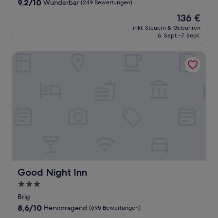
9.2
9,2/10
Wunderbar
(249 Bewertungen)
von
Der
136 €
10,
Preis
Wunderbar,
inkl. Steuern & Gebühren
beträgt
6. Sept.–7. Sept.
(249
136 €
Bewertungen)
Good Night Inn
Good Night Inn
Good Night Inn
3.0-
Sterne-
Brig
Unterkunft
8.6
8,6/10
Hervorragend
(695 Bewertungen)
von