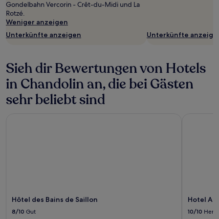
Gondelbahn Vercorin - Crêt-du-Midi und La
Rotzé.
Weniger anzeigen
Unterkünfte anzeigen
Unterkünfte anzeige
Sieh dir Bewertungen von Hotels
in Chandolin an, die bei Gästen
sehr beliebt sind
Hôtel des Bains de Saillon
Hotel Alp
Hôtel des Bains de Saillon
Hotel Al
8/10
Gut
10/10
Herv