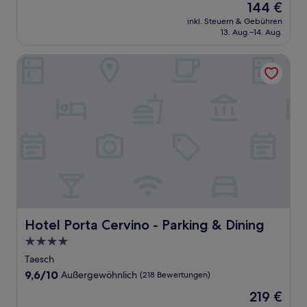
Der
144 €
10,
Preis
Hervorragend,
inkl. Steuern & Gebühren
beträgt
13. Aug.–14. Aug.
(695
144 €
Bewertungen)
Hotel Porta Cervino - Parking & Dining
Hotel Porta Cervino - Parking & Dining
Hotel Porta Cervino - Parking & Dining
4.0-
Sterne-
Taesch
Unterkunft
9.6
9,6/10
Außergewöhnlich
(218 Bewertungen)
von
Der
219 €
10,
Preis