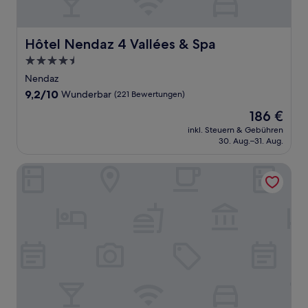
Hôtel Nendaz 4 Vallées & Spa
Hôtel Nendaz 4 Vallées & Spa
4.5-
Sterne-
Nendaz
Unterkunft
9.2
9,2/10
Wunderbar
(221 Bewertungen)
von
Der
186 €
10,
Preis
Wunderbar,
inkl. Steuern & Gebühren
beträgt
30. Aug.–31. Aug.
(221
186 €
Bewertungen)
Baxter Hotel