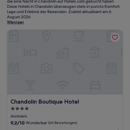
die eine Nacht in Chandolin auf Hotels.com gebucht haben.
Diese Hotels in Chandolin überzeugen stets in puncto Komfort,
Lage und Erlebnis der Reisenden. Zuletzt aktualisiert am
6.
August 2026
.
Weniger
Chandolin Boutique Hotel
Chandolin Boutique Hotel
Chandolin Boutique Hotel
4.0-
Sterne-
Anniviers
Unterkunft
9.2
9,2/10
Wunderbar
(60 Bewertungen)
von