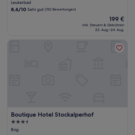
Sterne-
Leukerbad
Unterkunft
8.4
8,4/10
Sehr gut
(152 Bewertungen)
von
Der
199 €
10,
Preis
Sehr
inkl. Steuern & Gebühren
beträgt
23. Aug.–24. Aug.
gut,
199 €
(152
Bewertungen)
Boutique Hotel Stockalperhof
Boutique Hotel Stockalperhof
Boutique Hotel Stockalperhof
3.5-
Sterne-
Brig
Unterkunft