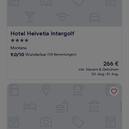
Hotel Helvetia Intergolf
Hotel Helvetia Intergolf
4.0-
Sterne-
Montana
Unterkunft
9.0
9,0/10
Wunderbar
(115 Bewertungen)
von
Der
266 €
10,
Preis
Wunderbar,
inkl. Steuern & Gebühren
beträgt
20. Aug.–21. Aug.
(115
266 €
Bewertungen)
Hotel Royal