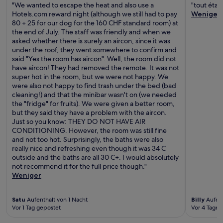
"We wanted to escape the heat and also use a
"tout était
Hotels.com reward night (although we still had to pay
Weniger
80 + 25 for our dog for the 160 CHF standard room) at
the end of July. The staff was friendly and when we
asked whether there is surely an aircon, since it was
under the roof, they went somewhere to confirm and
said "Yes the room has aircon". Well, the room did not
have aircon! They had removed the remote. It was not
super hot in the room, but we were not happy. We
were also not happy to find trash under the bed (bad
cleaning!) and that the minibar wasn't on (we needed
the "fridge" for fruits). We were given a better room,
but they said they have a problem with the aircon.
Just so you know: THEY DO NOT HAVE AIR
CONDITIONING. However, the room was still fine
and not too hot. Surprisingly, the baths were also
really nice and refreshing even though it was 34 C
outside and the baths are all 30 C+. I would absolutely
not recommend it for the full price though."
Weniger
Satu
Aufenthalt von 1 Nacht
Billy
Aufent
Vor 1 Tag gepostet
Vor 4 Tagen