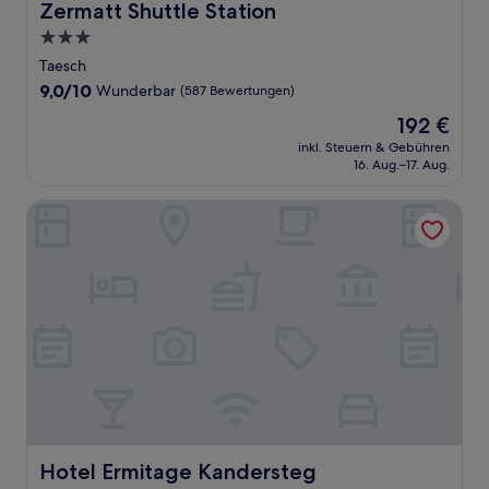
Zermatt Shuttle Station
3.0-
Sterne-
Taesch
Unterkunft
9.0
9,0/10
Wunderbar
(587 Bewertungen)
von
Der
192 €
10,
Preis
Wunderbar,
inkl. Steuern & Gebühren
beträgt
16. Aug.–17. Aug.
(587
192 €
Bewertungen)
Hotel Ermitage Kandersteg
Hotel Ermitage Kandersteg
Hotel Ermitage Kandersteg