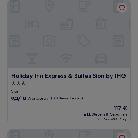
Holiday Inn Express & Suites Sion by IHG
Holiday Inn Express & Suites Sion by IHG
Holiday Inn Express & Suites Sion by IHG
3.0-
Sterne-
Sion
Unterkunft
9.2
9,2/10
Wunderbar
(194 Bewertungen)
von
Der
117 €
10,
Preis
Wunderbar,
inkl. Steuern & Gebühren
beträgt
23. Aug.–24. Aug.
(194
117 €
Bewertungen)
Hotel Panorama