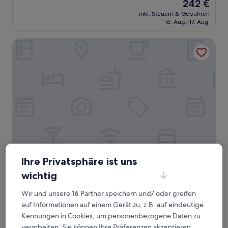
Der
242 €
10,
Preis
Wunderbar,
inkl. Steuern & Gebühren
beträgt
16. Aug.–17. Aug.
(60
242 €
Bewertungen)
Hôtel le Mont Paisible
Ihre Privatsphäre ist uns
Hôtel le Mont Paisible
Hôtel le Mont Paisible
wichtig
3.0-
Sterne-
Randogne
Wir und unsere
16
Partner speichern und/ oder greifen
Unterkunft
9.4
9,4/10
Außergewöhnlich
(267 Bewertungen)
auf Informationen auf einem Gerät zu, z.B. auf eindeutige
von
Kennungen in Cookies, um personenbezogene Daten zu
Der
158 €
10,
Preis
verarbeiten. Sie können Ihre Präferenzen akzeptieren