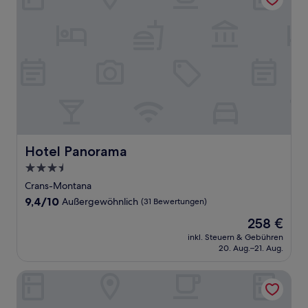
Hotel Panorama
Hotel Panorama
3.5-
Sterne-
Crans-Montana
Unterkunft
9.4
9,4/10
Außergewöhnlich
(31 Bewertungen)
von
Der
258 €
10,
Preis
Außergewöhnlich,
inkl. Steuern & Gebühren
beträgt
20. Aug.–21. Aug.
(31
258 €
Bewertungen)
Olympic