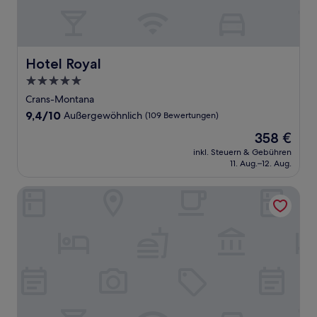
Hotel Royal
Hotel Royal
5.0-
Sterne-
Crans-Montana
Unterkunft
9.4
9,4/10
Außergewöhnlich
(109 Bewertungen)
von
Der
358 €
10,
Preis
Außergewöhnlich,
inkl. Steuern & Gebühren
beträgt
11. Aug.–12. Aug.
(109
358 €
Bewertungen)
Hôtel Nendaz 4 Vallées & Spa