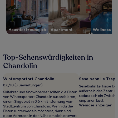
Preise
und
Verfügbarkeiten
können
sich
ändern.
Es
Haustier­freundlich
Apartment
Wellness
können
zusätzliche
Bedingungen
gelten.
Top-Sehenswürdigkeiten in
Chandolin
Wintersportort Chandolin
Seselbahn Le Tsapé
8.8/10 (3 Bewertungen)
Seselbahn Le Tsapé bef
außerhalb des Zentrum
Skifahrer und Snowboarder sollten die Pisten
sodass sich ein Zwisch
von Wintersportort Chandolin ausprobieren,
einplanen lässt.
einem Skigebiet in 0,6 km Entfernung vom
Weniger anzeigen
Stadtzentrum von Chandolin. Wenn du die
Pisten runterwedeln möchtest, dann sind
diese Adressen in der Nähe empfehlenswert: