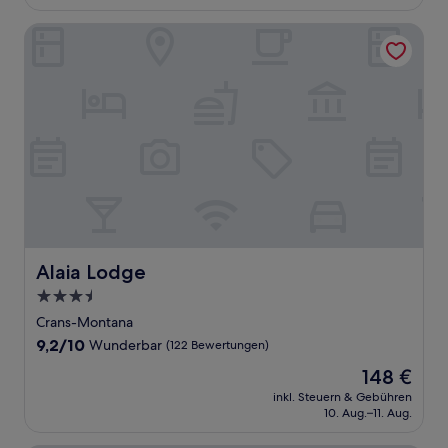
90 €
Bewertungen)
Alaia Lodge
Alaia Lodge
Alaia Lodge
3.5-
Sterne-
Crans-Montana
Unterkunft
9.2
9,2/10
Wunderbar
(122 Bewertungen)
von
Der
148 €
10,
Preis
Wunderbar,
inkl. Steuern & Gebühren
beträgt
10. Aug.–11. Aug.
(122
148 €
Bewertungen)