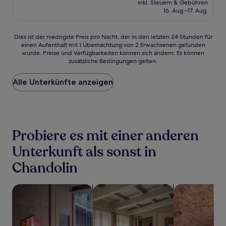
Außergewöhnlich,
inkl. Steuern & Gebühren
beträgt
16. Aug.–17. Aug.
(218
219 €
Bewertungen)
Dies
Dies ist der niedrigste Preis pro Nacht, der in den letzten 24 Stunden für
einen Aufenthalt mit 1 Übernachtung von 2 Erwachsenen gefunden
ist
wurde. Preise und Verfügbarkeiten können sich ändern. Es können
der
zusätzliche Bedingungen gelten.
niedrigste
Preis
Alle Unterkünfte anzeigen
pro
Nacht,
der
in
den
letzten
Probiere es mit einer anderen
24 Stunden
für
Unterkunft als sonst in
einen
Chandolin
Aufenthalt
mit
1 Übernachtung
Suche nach haustierfreundlichen Unterkünften
Suche nach Apartments
Suche nach Un
von
2 Erwachsenen
gefunden
wurde.