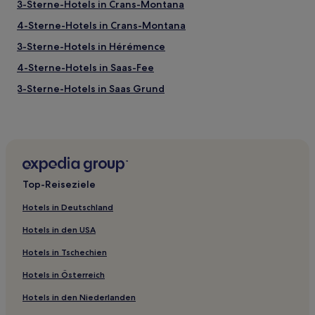
3-Sterne-Hotels in Crans-Montana
4-Sterne-Hotels in Crans-Montana
3-Sterne-Hotels in Hérémence
4-Sterne-Hotels in Saas-Fee
3-Sterne-Hotels in Saas Grund
3-Sterne-Hotels in Vex
3-Sterne-Hotels in Vercorin
Hotels nahe Gondelbahn Vercorin - Crêt-du-Midi
Hotels nahe Seilbahn Cry d'Er
Top-Reiseziele
Hotels nahe Sesselbahn Eischoll-Stryggen
Hotels in Deutschland
Saint-Martin Hotels
Hotels in den USA
Hotels nahe La Bella Tola
Hotels in Tschechien
Hotels nahe Seilbahnstation Zinal
Hotels in Österreich
Hotels nahe Skilift La Tsa
Hotels in den Niederlanden
Hotels nahe Bhutanbrücke