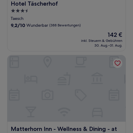
Hotel Täscherhof
Hotel Täscherhof
3.5-
Sterne-
Taesch
Unterkunft
9.2
9,2/10
Wunderbar
(388 Bewertungen)
von
Der
142 €
10,
Preis
Wunderbar,
inkl. Steuern & Gebühren
beträgt
30. Aug.–31. Aug.
(388
142 €
Bewertungen)
Matterhorn Inn - Wellness & Dining - at Zermatt Shuttle St
Matterhorn Inn - Wellness & Dining - at Zermatt Shuttle 
Matterhorn Inn - Wellness & Dining - at