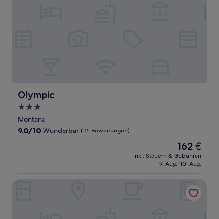
Olympic
Olympic
3.0-
Sterne-
Montana
Unterkunft
9.0
9,0/10
Wunderbar
(121 Bewertungen)
von
Der
162 €
10,
Preis
Wunderbar,
inkl. Steuern & Gebühren
beträgt
9. Aug.–10. Aug.
(121
162 €
Bewertungen)
La Prairie