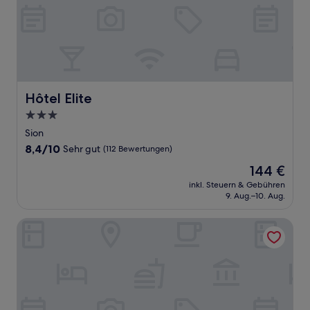
Hôtel Elite
Hôtel Elite
3.0-
Sterne-
Sion
Unterkunft
8.4
8,4/10
Sehr gut
(112 Bewertungen)
von
Der
144 €
10,
Preis
Sehr
inkl. Steuern & Gebühren
beträgt
9. Aug.–10. Aug.
gut,
144 €
(112
Bewertungen)
Hotel Helvetia Intergolf