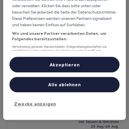
Außergewöhnlich,
inkl. Steuern & Gebühren
beträgt
26. Aug.–27. Aug.
(267
oder verwalten. Klicken Sie dazu bitte unten oder
158 €
Bewertungen)
besuchen Sie jederzeit die Seite der Datenschutzrichtlinie.
Moxy Sion
Diese Präferenzen werden unseren Partnern signalisiert
und haben keinen Einfluss auf Surfdaten.
Wir und unsere Partner verarbeiten Daten, um
Folgendes bereitzustellen:
Verwendung genauer Standortdaten. Endgeräteeigenschaften zur
Identifikation aktiv abfragen. Speichern von oder Zugriff auf
Informationen auf einem Endgerät. Personalisierte Werbung und
Inhalte, Messung von Werbeleistung und der Performance von Inhalten,
Zielgruppenforschung sowie Entwicklung und Verbesserung von
Akzeptieren
Angeboten.
Liste der Partner (Lieferanten)
Alle ablehnen
Moxy Sion
Moxy Sion
3.0-
Sterne-
Sion
Zwecke anzeigen
Unterkunft
8.6
8,6/10
Hervorragend
(414 Bewertungen)
von
Der
90 €
10,
Preis
Hervorragend,
inkl. Steuern & Gebühren
beträgt
23. Aug.–24. Aug.
(414