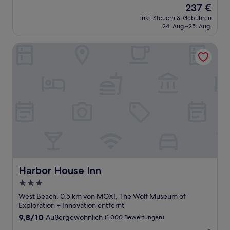
Der
237 €
10,
Preis
Gut,
inkl. Steuern & Gebühren
beträgt
24. Aug.–25. Aug.
(1.007
237 €
Bewertungen)
Harbor House Inn
Harbor House Inn
Harbor House Inn
3.0-
Sterne-
West Beach, 0,5 km von MOXI, The Wolf Museum of
Unterkunft
Exploration + Innovation entfernt
9.8
9,8/10
Außergewöhnlich
(1.000 Bewertungen)
von