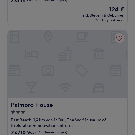
von
Der
124 €
10,
Preis
Gut,
inkl. Steuern & Gebühren
beträgt
23. Aug.–24. Aug.
(854
124 €
Bewertungen)
Palmoro House
Palmoro House
Palmoro House
3.0-
Sterne-
East Beach, 1,9 km von MOXI, The Wolf Museum of
Unterkunft
Exploration + Innovation entfernt
7.6
7,6/10
Gut
(344 Bewertungen)