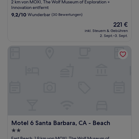
Sterne-
2 km von MOXI, The Wolf Museum of Exploration +
Unterkunft
Innovation entfernt
9.2
9,2/10
Wunderbar
(30 Bewertungen)
von
Der
221 €
10,
Preis
Wunderbar,
inkl. Steuern & Gebühren
beträgt
2. Sept.–3. Sept.
(30
221 €
Bewertungen)
Motel 6 Santa Barbara, CA - Beach
Motel 6 Santa Barbara, CA - Beach
Motel 6 Santa Barbara, CA - Beach
2.0-
Sterne-
East Beach, 1,9 km von MOXI, The Wolf Museum of