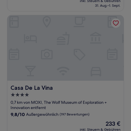
Außergewöhnlich,
inkl. Steuern & Gebühren
beträgt
31. Aug.–1. Sept.
(271
248 €
Bewertungen)
Casa De La Vina
Casa De La Vina
Casa De La Vina
4.0-
Sterne-
0,7 km von MOXI, The Wolf Museum of Exploration +
Unterkunft
Innovation entfernt
9.8
9,8/10
Außergewöhnlich
(197 Bewertungen)
von
Der
233 €
10,
Preis
Außergewöhnlich,
inkl. Steuern & Gebühren