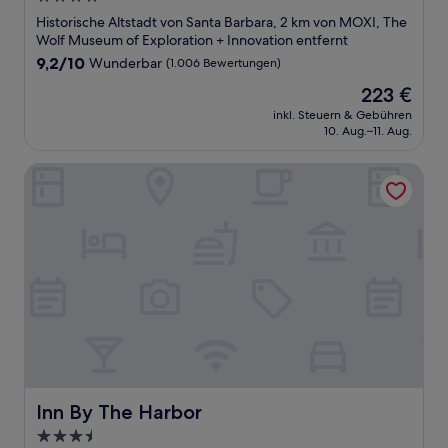
Sterne-
Historische Altstadt von Santa Barbara, 2 km von MOXI, The
Unterkunft
Wolf Museum of Exploration + Innovation entfernt
9.2
9,2/10
Wunderbar
(1.006 Bewertungen)
von
Der
223 €
10,
Preis
Wunderbar,
inkl. Steuern & Gebühren
beträgt
10. Aug.–11. Aug.
(1.006
223 €
Bewertungen)
Inn By The Harbor
Inn By The Harbor
Inn By The Harbor
3.5-