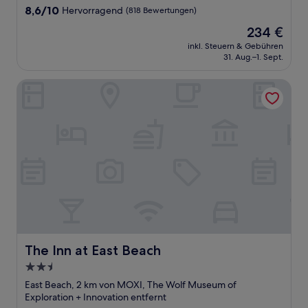
8.6
8,6/10
Hervorragend
(818 Bewertungen)
von
Der
234 €
10,
Preis
Hervorragend,
inkl. Steuern & Gebühren
beträgt
31. Aug.–1. Sept.
(818
234 €
Bewertungen)
The Inn at East Beach
The Inn at East Beach
The Inn at East Beach
2.5-
Sterne-
East Beach, 2 km von MOXI, The Wolf Museum of
Unterkunft
Exploration + Innovation entfernt