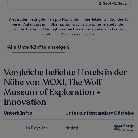
beträgt
2. Sept.–3. Sept.
(197
233 €
Bewertungen)
Dies
Dies ist der niedrigste Preis pro Nacht, der in den letzten 24 Stunden für
einen Aufenthalt mit 1 Übernachtung von 2 Erwachsenen gefunden
ist
wurde. Preise und Verfügbarkeiten können sich ändern. Es können
der
zusätzliche Bedingungen gelten.
niedrigste
Preis
Alle Unterkünfte anzeigen
pro
Nacht,
der
in
Vergleiche beliebte Hotels in der
den
letzten
Nähe von MOXI, The Wolf
24 Stunden
für
Museum of Exploration +
einen
Aufenthalt
Innovation
mit
1 Übernachtung
Unterkünfte
Unterkunftsstandard
Gästebew
von
2 Erwachsenen
gefunden
Außergewö
La Playa Inn
2.5-
9.6
wurde.
1.012 Bewert
Sterne-
Preise