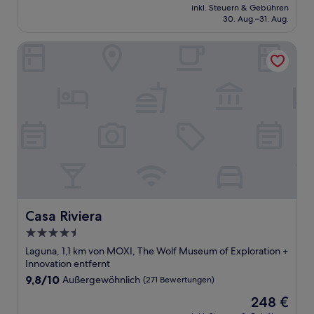
Preis
Außergewöhnlich,
inkl. Steuern & Gebühren
beträgt
30. Aug.–31. Aug.
(1.166
219 €
Bewertungen)
Casa Riviera
Casa Riviera
Casa Riviera
4.5-
Sterne-
Laguna, 1,1 km von MOXI, The Wolf Museum of Exploration +
Unterkunft
Innovation entfernt
9.8
9,8/10
Außergewöhnlich
(271 Bewertungen)
von
Der
248 €
10,
Preis