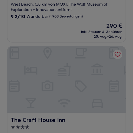
Sterne-
West Beach, 0,8 km von MOXI, The Wolf Museum of
Unterkunft
Exploration + Innovation entfernt
9.2
9,2/10
Wunderbar
(1.908 Bewertungen)
von
Der
290 €
10,
Preis
Wunderbar,
inkl. Steuern & Gebühren
beträgt
25. Aug.–26. Aug.
(1.908
290 €
Bewertungen)
The Craft House Inn
The Craft House Inn
The Craft House Inn
4.0-