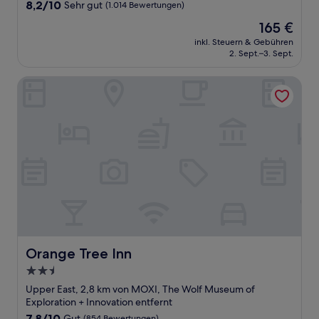
8.2
8,2/10
Sehr gut
(1.014 Bewertungen)
von
Der
165 €
10,
Preis
Sehr
inkl. Steuern & Gebühren
beträgt
2. Sept.–3. Sept.
gut,
165 €
(1.014
Bewertungen)
Orange Tree Inn
Orange Tree Inn
Orange Tree Inn
2.5-
Sterne-
Upper East, 2,8 km von MOXI, The Wolf Museum of
Unterkunft
Exploration + Innovation entfernt
7.8
7,8/10
Gut
(854 Bewertungen)