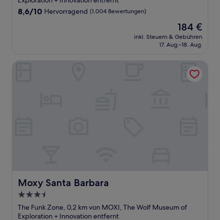
Exploration + Innovation entfernt
8.6
8,6/10
Hervorragend
(1.004 Bewertungen)
von
Der
184 €
10,
Preis
Hervorragend,
inkl. Steuern & Gebühren
beträgt
17. Aug.–18. Aug.
(1.004
184 €
Bewertungen)
Moxy Santa Barbara
Moxy Santa Barbara
Moxy Santa Barbara
3.5-
Sterne-
The Funk Zone, 0,2 km von MOXI, The Wolf Museum of
Unterkunft
Exploration + Innovation entfernt