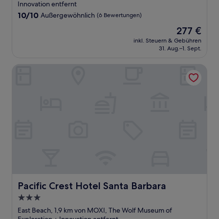
Unterkunft
Innovation entfernt
10.0
10/10
Außergewöhnlich
(6 Bewertungen)
von
Der
277 €
10,
Preis
Außergewöhnlich,
inkl. Steuern & Gebühren
beträgt
31. Aug.–1. Sept.
(6
277 €
Bewertungen)
Pacific Crest Hotel Santa Barbara
Pacific Crest Hotel Santa Barbara
Pacific Crest Hotel Santa Barbara
3.0-
Sterne-
East Beach, 1,9 km von MOXI, The Wolf Museum of
Unterkunft