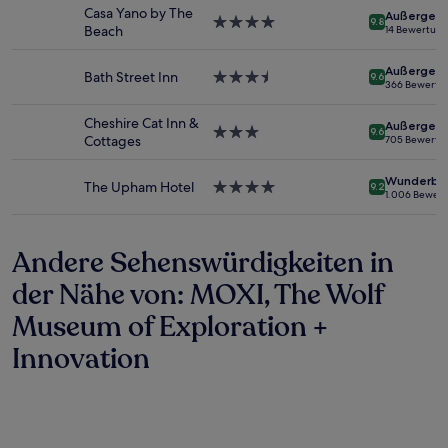
Unterkunft
und
Casa Yano by The
Außergewö
4.0-
9.8
Verfügbarkeiten
Beach
14 Bewertun
Sterne-
können
Unterkunft
sich
Außergewö
Bath Street Inn
3.5-
9.6
ändern.
366 Bewertu
Sterne-
Es
Unterkunft
können
Cheshire Cat Inn &
Außergewö
3.0-
9.6
zusätzliche
Cottages
705 Bewertu
Sterne-
Bedingungen
Unterkunft
gelten.
Wunderba
The Upham Hotel
4.0-
9.2
1.006 Bewer
Sterne-
Unterkunft
Andere Sehenswürdigkeiten in
der Nähe von: MOXI, The Wolf
Museum of Exploration +
Innovation