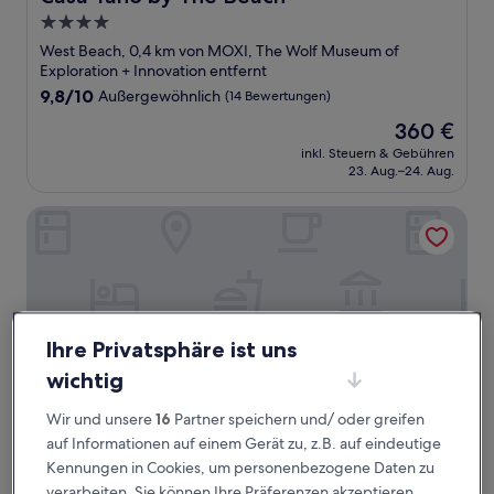
4.0-
Sterne-
West Beach, 0,4 km von MOXI, The Wolf Museum of
Unterkunft
Exploration + Innovation entfernt
9.8
9,8/10
Außergewöhnlich
(14 Bewertungen)
von
Der
360 €
10,
Preis
Außergewöhnlich,
inkl. Steuern & Gebühren
beträgt
23. Aug.–24. Aug.
(14
360 €
Bewertungen)
Bath Street Inn
Ihre Privatsphäre ist uns
wichtig
Wir und unsere
16
Partner speichern und/ oder greifen
auf Informationen auf einem Gerät zu, z.B. auf eindeutige
Kennungen in Cookies, um personenbezogene Daten zu
Bath Street Inn
Bath Street Inn
verarbeiten. Sie können Ihre Präferenzen akzeptieren