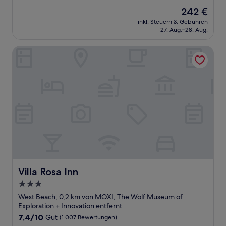
von
Der
242 €
10,
Preis
Gut,
inkl. Steuern & Gebühren
beträgt
27. Aug.–28. Aug.
(344
242 €
Bewertungen)
Villa Rosa Inn
Villa Rosa Inn
Villa Rosa Inn
3.0-
Sterne-
West Beach, 0,2 km von MOXI, The Wolf Museum of
Unterkunft
Exploration + Innovation entfernt
7.4
7,4/10
Gut
(1.007 Bewertungen)
von