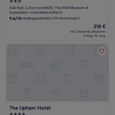
3.0-
Sterne-
Oak Park, 2,4 km von MOXI, The Wolf Museum of
Unterkunft
Exploration + Innovation entfernt
9.6
9,6/10
Außergewöhnlich
(705 Bewertungen)
von
Der
318 €
10,
Preis
Außergewöhnlich,
inkl. Steuern & Gebühren
beträgt
9. Aug.–10. Aug.
(705
318 €
Bewertungen)
The Upham Hotel
The Upham Hotel
The Upham Hotel
4.0-