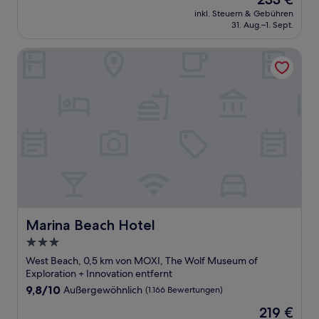
10,
Preis
Außergewöhnlich,
inkl. Steuern & Gebühren
beträgt
31. Aug.–1. Sept.
(49
233 €
Bewertungen)
Marina Beach Hotel
Marina Beach Hotel
Marina Beach Hotel
3.0-
Sterne-
West Beach, 0,5 km von MOXI, The Wolf Museum of
Unterkunft
Exploration + Innovation entfernt
9.8
9,8/10
Außergewöhnlich
(1.166 Bewertungen)
von
Der
219 €
10,