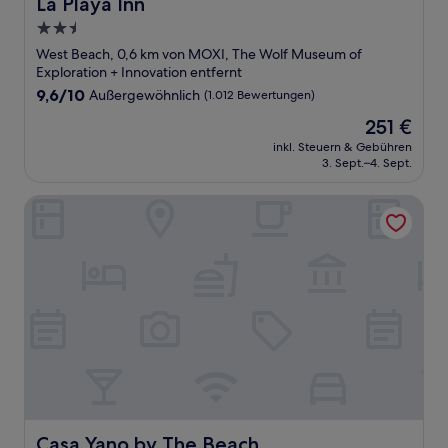
La Playa Inn
La Playa Inn
2.5-
Sterne-
West Beach, 0,6 km von MOXI, The Wolf Museum of
Unterkunft
Exploration + Innovation entfernt
9.6
9,6/10
Außergewöhnlich
(1.012 Bewertungen)
von
Der
251 €
10,
Preis
Außergewöhnlich,
inkl. Steuern & Gebühren
beträgt
3. Sept.–4. Sept.
(1.012
251 €
Bewertungen)
Casa Yano by The Beach
Casa Yano by The Beach
Casa Yano by The Beach