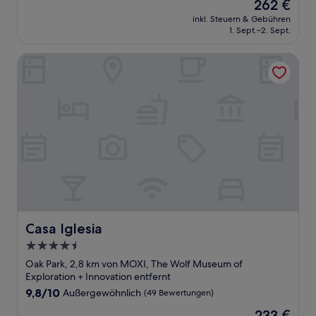
Der
262 €
10,
Preis
Außergewöhnlich,
inkl. Steuern & Gebühren
beträgt
1. Sept.–2. Sept.
(1.000
262 €
Bewertungen)
Casa Iglesia
Casa Iglesia
Casa Iglesia
4.5-
Sterne-
Oak Park, 2,8 km von MOXI, The Wolf Museum of
Unterkunft
Exploration + Innovation entfernt
9.8
9,8/10
Außergewöhnlich
(49 Bewertungen)
von
Der
233 €