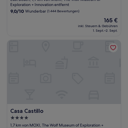
Unterkunft
Exploration + Innovation entfernt
9.0
9,0/10
Wunderbar
(1.444 Bewertungen)
von
Der
165 €
10,
Preis
Wunderbar,
inkl. Steuern & Gebühren
beträgt
1. Sept.–2. Sept.
(1.444
165 €
Bewertungen)
Casa Castillo
Casa Castillo
Casa Castillo
4.0-
Sterne-
1,7 km von MOXI, The Wolf Museum of Exploration +