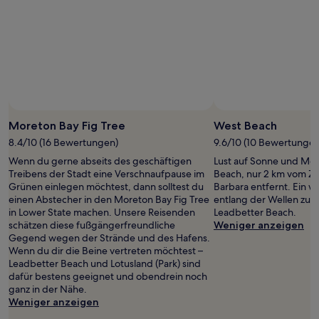
Moreton Bay Fig Tree
West Beach
8.4/10 (16 Bewertungen)
9.6/10 (10 Bewertungen
Wenn du gerne abseits des geschäftigen
Lust auf Sonne und Me
Treibens der Stadt eine Verschnaufpause im
Beach, nur 2 km vom Z
Grünen einlegen möchtest, dann solltest du
Barbara entfernt. Ein 
einen Abstecher in den Moreton Bay Fig Tree
entlang der Wellen zu sp
in Lower State machen. Unsere Reisenden
Leadbetter Beach.
schätzen diese fußgängerfreundliche
Weniger anzeigen
Gegend wegen der Strände und des Hafens.
Wenn du dir die Beine vertreten möchtest –
Leadbetter Beach und Lotusland (Park) sind
dafür bestens geeignet und obendrein noch
ganz in der Nähe.
Weniger anzeigen