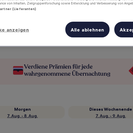
ance von Inhalten, Zielgruppenforschung sowie Entwicklung und Verbesserung von Ange
Partner (Lieferanten)
ke anzeigen
Alle ablehnen
Akze
Verdiene Prämien für jede
wahrgenommene Übernachtung
Morgen
Dieses Wochenende
7. Aug. - 8. Aug.
7. Aug. - 9. Aug.