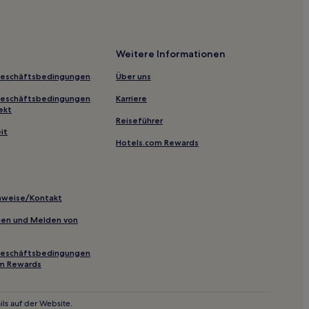
l District: Hotels
Weitere Informationen
Geschäftsbedingungen
Über uns
Geschäftsbedingungen
Karriere
ekt
Reiseführer
 Hotels
it
Hotels.com Rewards
inweise/Kontakt
inien und Melden von
Geschäftsbedingungen
om Rewards
ls auf der Website.