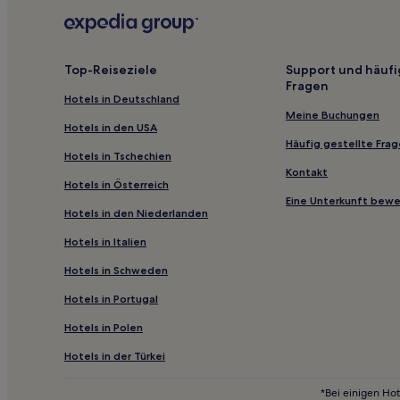
Hotels nahe Christiansborg
Ga Südbezirk: Hotels
Janman Hotels
Top-Reiseziele
Support und häufi
Fragen
Hotels nahe A&C Mall
Hotels in Deutschland
Ga East Municipal District: Hotels
Meine Buchungen
Hotels in den USA
Hotels nahe Lancaster University Ghana
Häufig gestellte Fra
Hotels in Tschechien
Kpone-Katamanso Municipal District: Hotels
Kontakt
Hotels in Österreich
Kwabenyan Hotels
Eine Unterkunft bew
Hotels in den Niederlanden
East Legon: Hotels
Hotels in Italien
Ningo-Prampram District: Hotels
Hotels in Schweden
New Nigo Hotels
Hotels in Portugal
Agbogba: Hotels
Hotels in Polen
Hotels nahe Makola-Markt
Hotels nahe Strand von Teshie
Hotels in der Türkei
Tsokomey: Hotels
*Bei einigen Hot