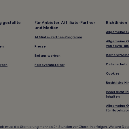
La-Nkwantanang-Madina Municipa
Achimota: Hotels
Shai-Osudoku-Distrikt: Hotels
g gestellte
Für Anbieter, Affliliate-Partner
Richtlinien
und Medien
Sun City: Hotels
Allgemeine 
Agameda Hotels
Affiliate-Partner-Programm
Allgemeine 
Asylum Down: Hotels
von FeWo-dir
gen
Presse
Weija-Gbawe Municipal District:
Barrierefreihe
Bei uns werben
Accra Region: Hotels
Datenschutz
erten
Reiseveranstalter
Accra Hotels
Cookies
Osu Klottey: Hotels
Rechtliche H
Oyarifa Hotels
Inhaltsrichtl
Inhalten
Adenta Municipalbezirk: Hotels
Allgemeine 
Victoria Borg: Hotels
für Hotels.c
Pokuase: Hotels
Hotels nahe Kotoka Intl.
els muss die Stornierung mehr als 24 Stunden vor Check-in erfolgen. Weitere Detai