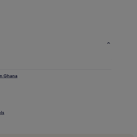
on Ghana
els