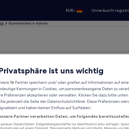
•
EUR
Unterkunft registr
nta
Businesshotels in Adenta
 Privatsphäre ist uns wichtig
nsere
16
Partner speichern und/ oder greifen auf Informationen auf ein
eindeutige Kennungen in Cookies, um personenbezogene Daten zu verarb
e Präferenzen akzeptieren oder verwalten. Klicken Sie dazu bitte unten
ie jederzeit die Seite der Datenschutzrichtlinie. Diese Präferenzen we
ignalisiert und haben keinen Einfluss auf Surfdaten.
unsere Partner verarbeiten Daten, um Folgendes bereitzustelle
enauer Standortdaten. Endgeräteeigenschaften zur Identifikation aktiv abfragen. Spei
Informationen auf einem Endgerät. Personalisierte Werbung und Inhalte, Messung von We