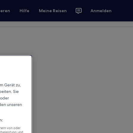
ieren
Hilfe
Meine Reisen
Anmelden
em Gerät zu,
eiten. Sie
 oder
rden unseren
n:
chern von oder
rbeleistung und