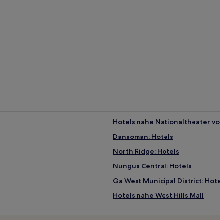
Hotels nahe Nationaltheater v
Dansoman: Hotels
North Ridge: Hotels
Nungua Central: Hotels
Ga West Municipal District: Hot
Hotels nahe West Hills Mall
Hotels nahe Titanic Beach