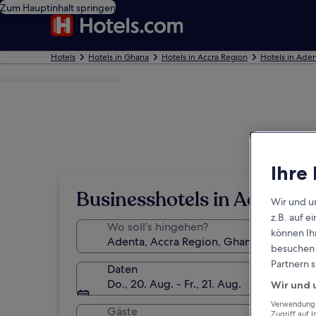
Zum Hauptinhalt springen
Hotels
Hotels in Ghana
Hotels in Accra Region
Hotels in Ade
Foto von Georgie Sosu
Ihre
Businesshotels in Adenta
Wir und u
z.B. auf 
Wo soll’s hingehen?
können Ihr
besuchen S
Partnern s
Daten
Do., 20. Aug. - Fr., 21. Aug.
Wir und 
Verwendung g
Gäste
Zugriff auf 