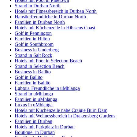
Hotels mit Pool in Pinetown
Strand in Durban North
Hotels mit Fitnessbereich in Durban North
Haustierfreundliche in Durban North
Familien in Durban North
Hotels mit Küchenzeile in Hibiscus Coast
Golf in Pennington
Familien in Hilton
Golf in Southbroom
Business in Underberg
Strand in Salt Rock
Hotels mit Pool in Selection Beach
Strand in Selection Beach
Business in Ballito
Golf in Ballito
Familien in Ballito
Lgbtqia-Freundliche in uMhlanga
Strand in uMhlanga
Familien in uMhlanga
Luxus in uMhlanga
Hotels mit Küchenzeile nahe Craigie Burn Dam
Hotels mit Wellnessbereich in Drakensberg Gardens
Familien in Durban
Hotels mit Parkplatz in Durban
Boutique- in Durban