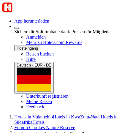
App herunterladen
Sichere dir Sofortrabatte dank Preisen für Mitglieder
Anmelden
Mehr zu Hotels.com Rewards
Posteingang
Reisen buchen
Hilfe
Deutsch · EUR · DE
Unterkunft registrieren
Meine Reisen
Feedback
Hotels in Vulamehlo
Hotels in KwaZulu-Natal
Hotels in
Südafrika
Hotels
Vernon Crookes Nature Reserve