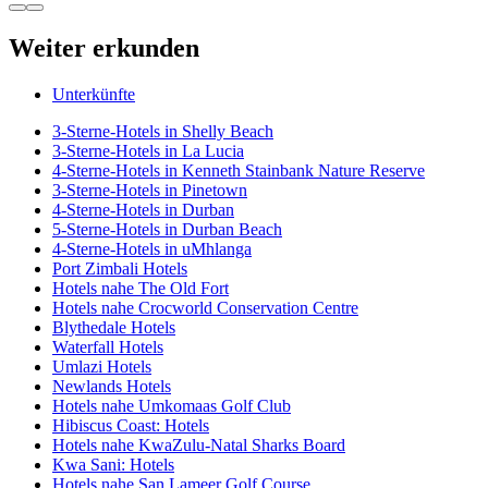
Weiter erkunden
Unterkünfte
3-Sterne-Hotels in Shelly Beach
3-Sterne-Hotels in La Lucia
4-Sterne-Hotels in Kenneth Stainbank Nature Reserve
3-Sterne-Hotels in Pinetown
4-Sterne-Hotels in Durban
5-Sterne-Hotels in Durban Beach
4-Sterne-Hotels in uMhlanga
Port Zimbali Hotels
Hotels nahe The Old Fort
Hotels nahe Crocworld Conservation Centre
Blythedale Hotels
Waterfall Hotels
Umlazi Hotels
Newlands Hotels
Hotels nahe Umkomaas Golf Club
Hibiscus Coast: Hotels
Hotels nahe KwaZulu-Natal Sharks Board
Kwa Sani: Hotels
Hotels nahe San Lameer Golf Course