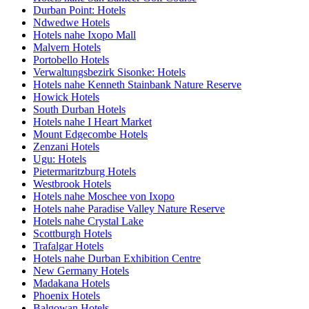
Durban Point: Hotels
Ndwedwe Hotels
Hotels nahe Ixopo Mall
Malvern Hotels
Portobello Hotels
Verwaltungsbezirk Sisonke: Hotels
Hotels nahe Kenneth Stainbank Nature Reserve
Howick Hotels
South Durban Hotels
Hotels nahe I Heart Market
Mount Edgecombe Hotels
Zenzani Hotels
Ugu: Hotels
Pietermaritzburg Hotels
Westbrook Hotels
Hotels nahe Moschee von Ixopo
Hotels nahe Paradise Valley Nature Reserve
Hotels nahe Crystal Lake
Scottburgh Hotels
Trafalgar Hotels
Hotels nahe Durban Exhibition Centre
New Germany Hotels
Madakana Hotels
Phoenix Hotels
Balgowan Hotels