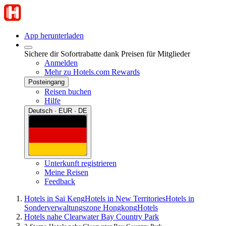
App herunterladen
Sichere dir Sofortrabatte dank Preisen für Mitglieder
Anmelden
Mehr zu Hotels.com Rewards
Posteingang
Reisen buchen
Hilfe
Deutsch · EUR · DE
Unterkunft registrieren
Meine Reisen
Feedback
Hotels in Sai Keng
Hotels in New Territories
Hotels in
Sonderverwaltungszone Hongkong
Hotels
Hotels nahe Clearwater Bay Country Park