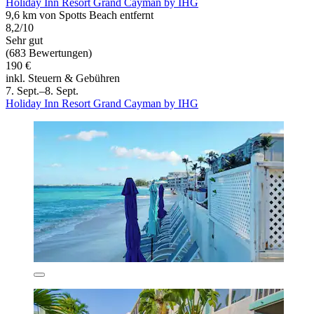
Holiday Inn Resort Grand Cayman by IHG
9,6 km von Spotts Beach entfernt
8,2/10
Sehr gut
(683 Bewertungen)
190 €
inkl. Steuern & Gebühren
7. Sept.–8. Sept.
Holiday Inn Resort Grand Cayman by IHG