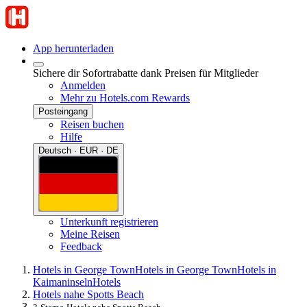
App herunterladen
Sichere dir Sofortrabatte dank Preisen für Mitglieder
Anmelden
Mehr zu Hotels.com Rewards
Posteingang
Reisen buchen
Hilfe
Deutsch · EUR · DE
Unterkunft registrieren
Meine Reisen
Feedback
Hotels in George Town
Hotels in George Town
Hotels in
Kaimaninseln
Hotels
Hotels nahe Spotts Beach