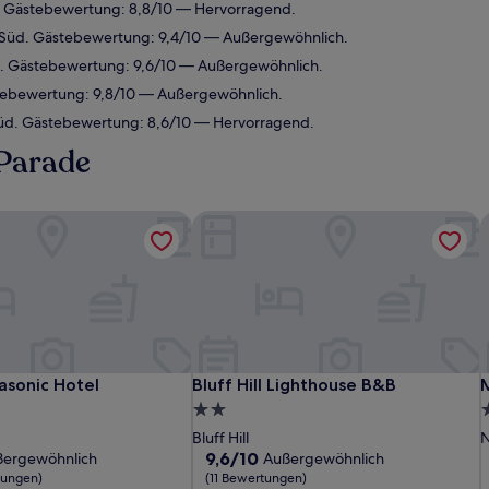
. Gästebewertung: 8,8/10 — Hervorragend.
 Süd. Gästebewertung: 9,4/10 — Außergewöhnlich.
ll. Gästebewertung: 9,6/10 — Außergewöhnlich.
tebewertung: 9,8/10 — Außergewöhnlich.
Süd. Gästebewertung: 8,6/10 — Hervorragend.
 Parade
sonic Hotel
Bluff Hill Lighthouse B&B
M
sonic Hotel
Bluff Hill Lighthouse B&B
M
asonic Hotel
Bluff Hill Lighthouse B&B
2.0-
3
Sterne-
S
Bluff Hill
N
Unterkunft
U
9.6
9,6/10
ßergewöhnlich
Außergewöhnlich
von
tungen)
(11 Bewertungen)