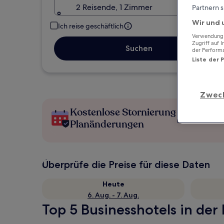
2 Reisende, 1 Zimmer
Partnern s
Wir und 
Ich reise geschäftlich
Verwendung g
Zugriff auf 
Suchen
der Perform
Liste der 
Zwec
Kostenlose Stornierung bei
Planänderungen
Überprüfe die Preise für diese Daten
Heute
6. Aug. - 7. Aug.
Top 5 Businesshotels in der