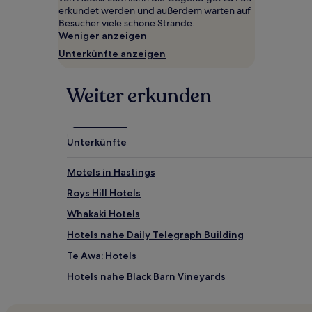
2 Erwachsenen
erkundet werden und außerdem warten auf
gefunden
Besucher viele schöne Strände.
wurde.
Weniger anzeigen
Preise
Unterkünfte anzeigen
und
Verfügbarkeiten
können
Weiter erkunden
sich
ändern.
Es
können
Unterkünfte
zusätzliche
Bedingungen
gelten.
Motels in Hastings
Roys Hill Hotels
Whakaki Hotels
Hotels nahe Daily Telegraph Building
Te Awa: Hotels
Hotels nahe Black Barn Vineyards
Takapau Hotels