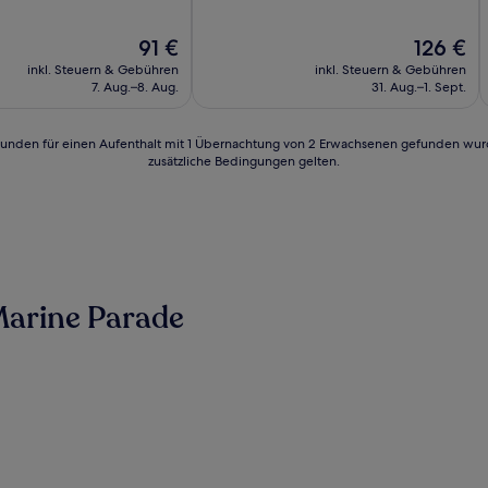
10,
nlich,
Außergewöhnlich,
Der
Der
91 €
126 €
(11
Preis
Preis
n)
Bewertungen)
inkl. Steuern & Gebühren
inkl. Steuern & Gebühren
beträgt
beträgt
7. Aug.–8. Aug.
31. Aug.–1. Sept.
91 €
126 €
24 Stunden für einen Aufenthalt mit 1 Übernachtung von 2 Erwachsenen gefunden wu
zusätzliche Bedingungen gelten.
Marine Parade