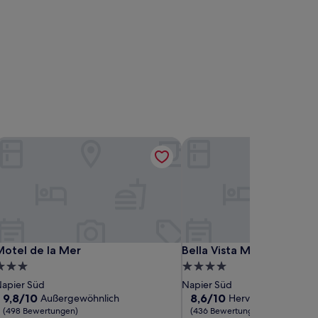
otel de la Mer
Bella Vista Motel Napier
otel de la Mer
Bella Vista Motel Napier
Motel de la Mer
Bella Vista Motel Napier
.0-
4.0-
terne-
Sterne-
apier Süd
Napier Süd
nterkunft
Unterkunft
9.8
8.6
9,8/10
8,6/10
Außergewöhnlich
Hervorragend
von
von
(498 Bewertungen)
(436 Bewertungen)