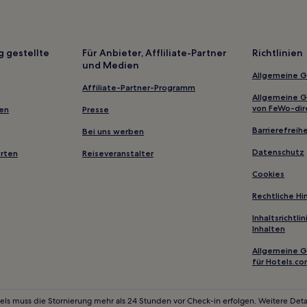
Whirinaki Hotels
Sherenden Hotels
Hotels nahe Waipunga Falls
g gestellte
Für Anbieter, Affliliate-Partner
Richtlinien
und Medien
Ahuriri: Hotels
Allgemeine 
Meeanee: Hotels
Affiliate-Partner-Programm
Allgemeine 
Aramoana Hotels
von FeWo-dir
gen
Presse
Hastings District: Hotels
Barrierefreihe
Bei uns werben
Kairākau Hotels
Datenschutz
erten
Reiseveranstalter
Hotels nahe Hawke's Bay Racec
Cookies
Hotels nahe Cape Kidnappers
Rechtliche H
Familien in Napier
Inhaltsrichtl
Inhalten
Hotels mit Parkplatz in Ahuriri
Allgemeine 
für Hotels.c
els muss die Stornierung mehr als 24 Stunden vor Check-in erfolgen. Weitere Detai