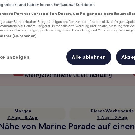
ignalisiert und haben keinen Einfluss auf Surfdaten.
unsere Partner verarbeiten Daten, um Folgendes bereitzustelle
enauer Standortdaten. Endgeräteeigenschaften zur Identifikation aktiv abfragen. Spei
Informationen auf einem Endgerät. Personalisierte Werbung und Inhalte, Messung von We
ance von Inhalten, Zielgruppenforschung sowie Entwicklung und Verbesserung von Ange
Partner (Lieferanten)
ke anzeigen
Alle ablehnen
Akze
Verdiene Prämien für jede
wahrgenommene Übernachtung
Morgen
Dieses Wochenende
7. Aug. - 8. Aug.
7. Aug. - 9. Aug.
 Nähe von Marine Parade auf einen