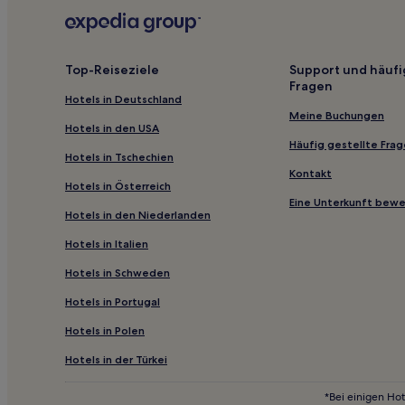
Wairoa District: Hotels
Ocean Beach Hotels
Omahu Hotels
Top-Reiseziele
Support und häufi
Fragen
Kaweka Forest Park Hotels
Hotels in Deutschland
Hotels nahe Good Fun Bike Rides
Meine Buchungen
Hotels in den USA
Argyll Hotels
Häufig gestellte Fra
Hotels in Tschechien
Hotels nahe Central Hawkes Bay College
Kontakt
Hotels in Österreich
Te Pohue Hotels
Eine Unterkunft bew
Hotels in den Niederlanden
Awatoto: Hotels
Hotels in Italien
Dartmoor Hotels
Hotels in Schweden
Luxus in Napier
Hotels in Portugal
Strand in Napier
Hotels in Polen
4-Sterne-Hotels in Napier Süd
Hotels in der Türkei
*Bei einigen Hot