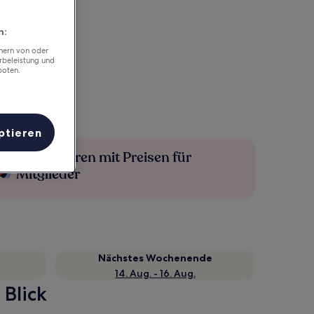
n:
chern von oder
rbeleistung und
boten.
ptieren
Mehr sparen mit Preisen für
Mitglieder
Nächstes Wochenende
14. Aug. - 16. Aug.
 Blick