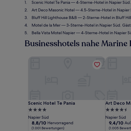
Scenic Hotel Te Pania
— 4-Sterne-Hotel in Napier Süd
Art Deco Masonic Hotel
— 4.5-Sterne-Hotel in Napier
Bluff Hill Lighthouse B&B
— 2-Sterne-Hotel in Bluff Hi
Motel de la Mer
— 3-Sterne-Hotel in Napier Süd. Gäs
Bella Vista Motel Napier
— 4-Sterne-Hotel in Napier 
Businesshotels nahe Marine
Scenic Hotel Te Pania
Art Deco Ma
Scenic Hotel Te Pania
Art Deco Ma
Scenic Hotel Te Pania
Art Deco M
4.0-
4.5-
Sterne-
Sterne-
Napier Süd
Napier Süd
Unterkunft
Unterkunft
8.8
9.4
8,8/10
9,4/10
Hervorragend
Au
von
von
(1.001 Bewertungen)
(1.005 Bewer