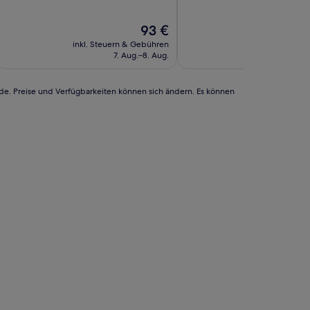
10,
10,
Außergewöhnlich,
Hervorragend,
Der
93 €
(498
(436
Preis
Bewertungen)
Bewertungen)
inkl. Steuern & Gebühren
inkl. Steuern
beträgt
7. Aug.–8. Aug.
14. A
93 €
rde. Preise und Verfügbarkeiten können sich ändern. Es können