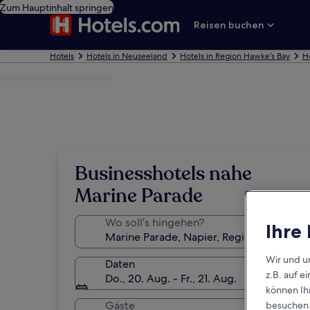
Zum Hauptinhalt springen
Reisen buchen
Hotels
Hotels in Neuseeland
Hotels in Region Hawke’s Bay
Ho
Foto von Jessie Broad
Businesshotels nahe
Marine Parade
Wo soll’s hingehen?
Ihre
Wir und u
Daten
z.B. auf 
Do., 20. Aug. - Fr., 21. Aug.
können Ihr
Gäste
besuchen S