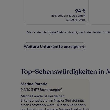
10,
10,
Hervorragend,
Außergewöh
Der
94 €
(1.001
(1.005
Preis
Bewertungen)
Bewertunge
inkl. Steuern & Gebühren
beträgt
7. Aug.–8. Aug.
94 €
Dies
Dies ist der niedrigste Preis pro Nacht, der in den letzten 
ist
der
niedrigste
Weitere Unterkünfte anzeigen
Preis
pro
Nacht,
der
in
Top-Sehenswürdigkeiten in 
den
letzten
24 Stunden
Marine Parade
für
9.2/10 (1.517 Bewertungen)
einen
Aufenthalt
Marine Parade ist bei deinen
mit
Erkundungstouren in Napier Süd definitiv
1 Übernachtung
einen Fotostopp wert. Laut den Reisenden
von
von Hotels.com kann die Gegend gut zu Fuß