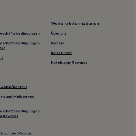
Weitere Informationen
Geschäftsbedingungen
Über uns
Geschäftsbedingungen
Karriere
ekt
Reiseführer
it
Hotels.com Rewards
ourse
inweise/Kontakt
inien und Melden von
Geschäftsbedingungen
om Rewards
ls auf der Website.