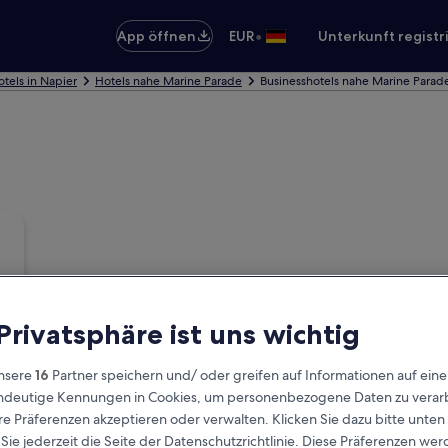
•
App öffnen
EUR
Unterkunft registr
tels in Napier
Hotels nahe Marine Parade
Businesshotels nahe Marine Parad
 Privatsphäre ist uns wichtig
nsere
16
Partner speichern und/ oder greifen auf Informationen auf ein
eindeutige Kennungen in Cookies, um personenbezogene Daten zu verarb
e Präferenzen akzeptieren oder verwalten. Klicken Sie dazu bitte unten
ie jederzeit die Seite der Datenschutzrichtlinie. Diese Präferenzen we