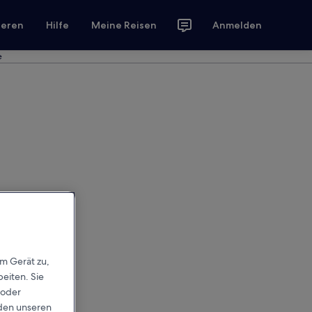
ieren
Hilfe
Meine Reisen
Anmelden
e
em Gerät zu,
eiten. Sie
 oder
rden unseren