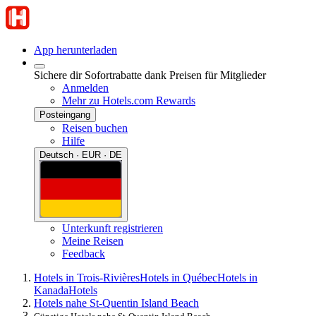
App herunterladen
Sichere dir Sofortrabatte dank Preisen für Mitglieder
Anmelden
Mehr zu Hotels.com Rewards
Posteingang
Reisen buchen
Hilfe
Deutsch · EUR · DE
Unterkunft registrieren
Meine Reisen
Feedback
Hotels in Trois-Rivières
Hotels in Québec
Hotels in
Kanada
Hotels
Hotels nahe St-Quentin Island Beach