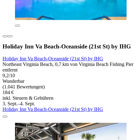
Holiday Inn Va Beach-Oceanside (21st St) by IHG
Holiday Inn Va Beach-Oceanside (21st St) by IHG
Northeast Virginia Beach, 0,7 km von Virginia Beach Fishing Pier
entfernt
9,2/10
Wunderbar
(1.041 Bewertungen)
184 €
inkl. Steuern & Gebühren
3. Sept.–4. Sept.
Holiday Inn Va Beach-Oceanside (21st St) by IHG