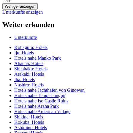
lässt.
Weniger anzeigen
Unterkünfte anzeigen
Weiter erkunden
Unterkünfte
Kohagura: Hotels
Iju: Hotels
Hotels nahe Manko Park
Ahacha: Hotels
Shitahaku: Hotels
Arakaki: Hotels
Iha: Hotels
Nashiro: Hotels
Hotels nahe Jachthafen von Ginowan
Hotels nahe Tempel Jinguji
Hotels nahe Iso Castle Ruins
Hotels nahe Araha Park
Hotels nahe American Village
Shikina: Hotels
Kokuba: Hotels
Ashimine: Hotels
Zamami Hotels