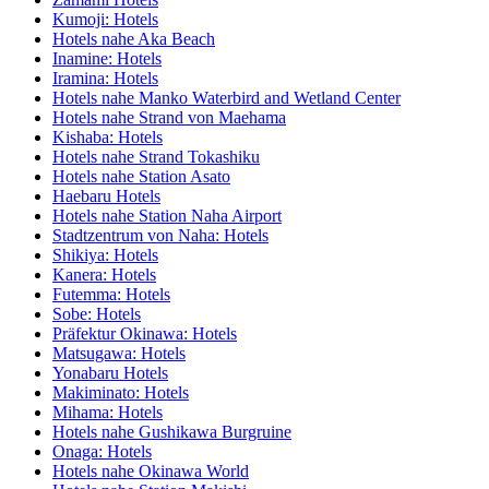
Kumoji: Hotels
Hotels nahe Aka Beach
Inamine: Hotels
Iramina: Hotels
Hotels nahe Manko Waterbird and Wetland Center
Hotels nahe Strand von Maehama
Kishaba: Hotels
Hotels nahe Strand Tokashiku
Hotels nahe Station Asato
Haebaru Hotels
Hotels nahe Station Naha Airport
Stadtzentrum von Naha: Hotels
Shikiya: Hotels
Kanera: Hotels
Futemma: Hotels
Sobe: Hotels
Präfektur Okinawa: Hotels
Matsugawa: Hotels
Yonabaru Hotels
Makiminato: Hotels
Mihama: Hotels
Hotels nahe Gushikawa Burgruine
Onaga: Hotels
Hotels nahe Okinawa World