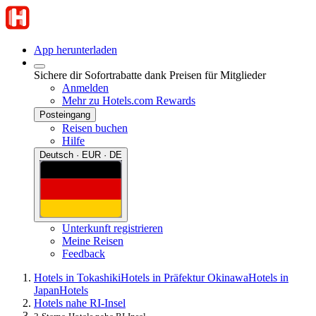
App herunterladen
Sichere dir Sofortrabatte dank Preisen für Mitglieder
Anmelden
Mehr zu Hotels.com Rewards
Posteingang
Reisen buchen
Hilfe
Deutsch · EUR · DE
Unterkunft registrieren
Meine Reisen
Feedback
Hotels in Tokashiki
Hotels in Präfektur Okinawa
Hotels in
Japan
Hotels
Hotels nahe RI-Insel