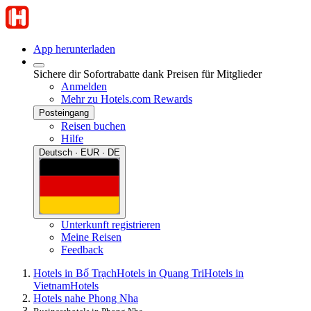
App herunterladen
Sichere dir Sofortrabatte dank Preisen für Mitglieder
Anmelden
Mehr zu Hotels.com Rewards
Posteingang
Reisen buchen
Hilfe
Deutsch · EUR · DE
Unterkunft registrieren
Meine Reisen
Feedback
Hotels in Bố Trạch
Hotels in Quang Tri
Hotels in
Vietnam
Hotels
Hotels nahe Phong Nha