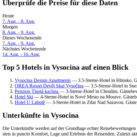
Überprüfe die Preise für diese Daten
Heute
7. Aug. - 8. Aug.
Morgen
8. Aug. - 9. Aug.
Dieses Wochenende
7. Aug. - 9. Aug.
Nächstes Wochenende
14. Aug. - 16. Aug.
Top 5 Hotels in Vysocina auf einen Blick
Vysocina Design Apartments
— 3.5-Sterne-Hotel in Hlinsko. 
OREA Resort Devět Skal Vysočina
— 3.5-Sterne-Hotel in Sne
Penzion Tlustá kachna
— 3-Sterne-Hotel in Chrudim. Gästebe
Hotel Ski
— 4-Sterne-Hotel in Nové Mesto na Morave. Gästeb
Hotel U Labutě
— 3-Sterne-Hotel in Zdar Nad Sazavou. Gäste
Unterkünfte in Vysocina
Die Unterkünfte werden auf der Grundlage echter Reisebewertungen u
stets in puncto Komfort, Lage und Erlebnis der Reisenden. Zuletzt ak