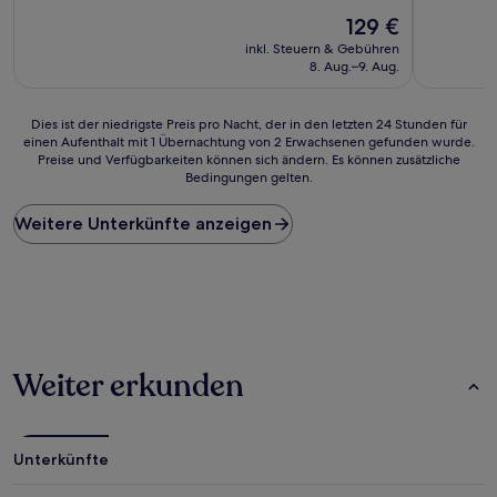
10,
von
Der
Gut,
129 €
10,
Preis
(2
Wunderbar,
inkl. Steuern & Gebühren
beträgt
Bewertun
(55
8. Aug.–9. Aug.
129 €
Bewertungen)
Dies
Dies ist der niedrigste Preis pro Nacht, der in den letzten 24 Stunden für
einen Aufenthalt mit 1 Übernachtung von 2 Erwachsenen gefunden wurde.
ist
Preise und Verfügbarkeiten können sich ändern. Es können zusätzliche
der
Bedingungen gelten.
niedrigste
Preis
Weitere Unterkünfte anzeigen
pro
Nacht,
der
in
den
letzten
24 Stunden
für
Weiter erkunden
einen
Aufenthalt
mit
1 Übernachtung
Unterkünfte
von
2 Erwachsenen