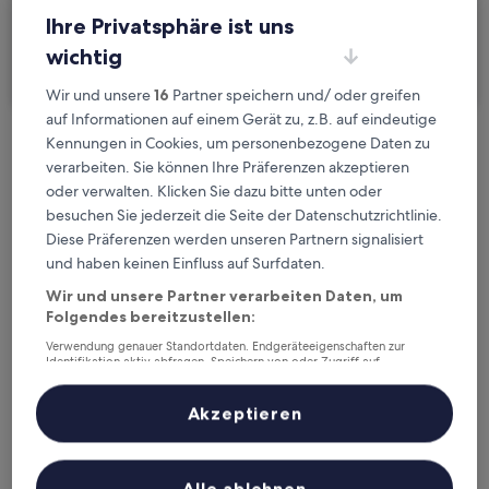
Ihre Privatsphäre ist uns
Ich reise geschäftlich
wichtig
Suchen
Wir und unsere
16
Partner speichern und/ oder greifen
auf Informationen auf einem Gerät zu, z.B. auf eindeutige
Kennungen in Cookies, um personenbezogene Daten zu
Kostenlose Stornierung bei
verarbeiten. Sie können Ihre Präferenzen akzeptieren
Planänderungen
oder verwalten. Klicken Sie dazu bitte unten oder
besuchen Sie jederzeit die Seite der Datenschutzrichtlinie.
Verdiene Prämien für jede
Diese Präferenzen werden unseren Partnern signalisiert
wahrgenommene Übernachtung
und haben keinen Einfluss auf Surfdaten.
Wir und unsere Partner verarbeiten Daten, um
Folgendes bereitzustellen:
Mehr sparen mit Preisen für Mitglieder
Verwendung genauer Standortdaten. Endgeräteeigenschaften zur
Identifikation aktiv abfragen. Speichern von oder Zugriff auf
Informationen auf einem Endgerät. Personalisierte Werbung und
Inhalte, Messung von Werbeleistung und der Performance von Inhalten,
Zielgruppenforschung sowie Entwicklung und Verbesserung von
Überprüfe die Preise für diese Daten
Akzeptieren
Angeboten.
Liste der Partner (Lieferanten)
Heute
Morgen
5. Aug. - 6. Aug.
6. Aug. - 7. Aug.
Alle ablehnen