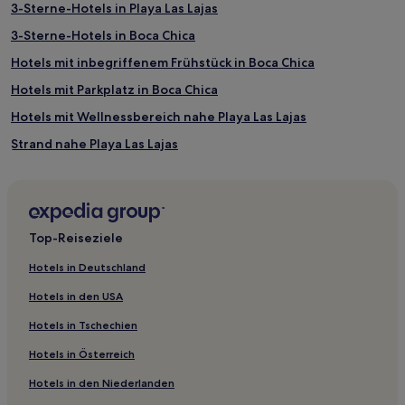
gefunden
3-Sterne-Hotels in Playa Las Lajas
wurde.
3-Sterne-Hotels in Boca Chica
Preise
und
Hotels mit inbegriffenem Frühstück in Boca Chica
Verfügbarkeiten
können
Hotels mit Parkplatz in Boca Chica
sich
Hotels mit Wellnessbereich nahe Playa Las Lajas
ändern.
Es
Strand nahe Playa Las Lajas
können
zusätzliche
Günstige nahe Playa Las Lajas
Bedingungen
Der Hafen Hotels
gelten.
Hotels nahe El Morro Negro Strand
Top-Reiseziele
Lajas de Tolé Hotels
Hotels in Deutschland
Remedios Hotels
Hotels in den USA
Las Lajas Hotels
Hotels in Tschechien
Bella Vista Hotels
Hotels in Österreich
Hotels nahe Playa Las Lajas
Hotels in den Niederlanden
San Lorenzo: Hotels