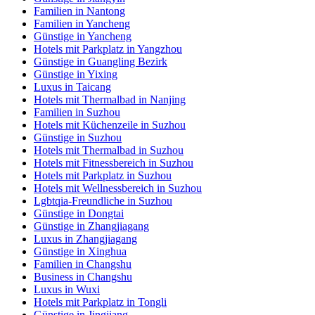
Familien in Nantong
Familien in Yancheng
Günstige in Yancheng
Hotels mit Parkplatz in Yangzhou
Günstige in Guangling Bezirk
Günstige in Yixing
Luxus in Taicang
Hotels mit Thermalbad in Nanjing
Familien in Suzhou
Hotels mit Küchenzeile in Suzhou
Günstige in Suzhou
Hotels mit Thermalbad in Suzhou
Hotels mit Fitnessbereich in Suzhou
Hotels mit Parkplatz in Suzhou
Hotels mit Wellnessbereich in Suzhou
Lgbtqia-Freundliche in Suzhou
Günstige in Dongtai
Günstige in Zhangjiagang
Luxus in Zhangjiagang
Günstige in Xinghua
Familien in Changshu
Business in Changshu
Luxus in Wuxi
Hotels mit Parkplatz in Tongli
Günstige in Jingjiang