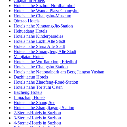
Chajiadun Hotels
Hotels nahe Suzhou Nordbahnhof
Hotels nahe Wanda Plaza Changshu
Hotels nahe Changshu-Museum
Qinzao Hotels
Hotels nahe Xingtang-Jie-Station
Hehuadang Hotels
Hotels nahe Kinderparadies
Hotels nahe Luzhi Alte Stadt
Hotels nahe Shaxi Alte Stadt
Hotels nahe Shuangfeng Alte Stadt
Maojiatan Hotels
Hotels nahe Wu Jianxiong Friedhof
Hotels nahe Changshu Station
Hotels nahe Nationalpark am Berg Jiangsu Yushan
Dazhijiacun Hotels
Hotels nahe Zhaofeng-Road-Station
Hotels nahe Tor zum Osten'
Bacheng Hotels
Lujiazhaiji Hotels
Hotels nahe Shang-See
Hotels nahe Zhangjiagang Station
2-Sterne-Hotels in Suzhou
3-Sterne-Hotels in Suzhou
4-Sterne-Hotels in Suzhou