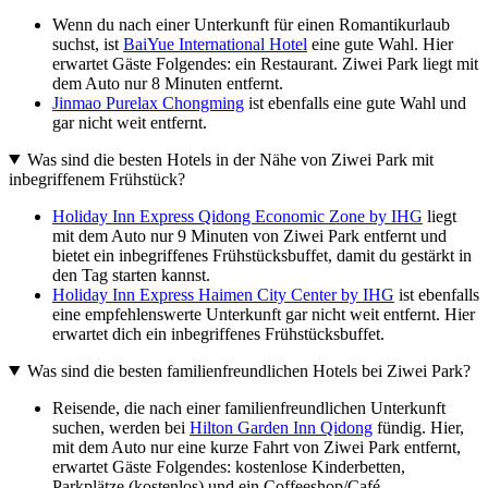
Wenn du nach einer Unterkunft für einen Romantikurlaub
suchst, ist
BaiYue International Hotel
eine gute Wahl. Hier
erwartet Gäste Folgendes: ein Restaurant. Ziwei Park liegt mit
dem Auto nur 8 Minuten entfernt.
Jinmao Purelax Chongming
ist ebenfalls eine gute Wahl und
gar nicht weit entfernt.
Was sind die besten Hotels in der Nähe von Ziwei Park mit
inbegriffenem Frühstück?
Holiday Inn Express Qidong Economic Zone by IHG
liegt
mit dem Auto nur 9 Minuten von Ziwei Park entfernt und
bietet ein inbegriffenes Frühstücksbuffet, damit du gestärkt in
den Tag starten kannst.
Holiday Inn Express Haimen City Center by IHG
ist ebenfalls
eine empfehlenswerte Unterkunft gar nicht weit entfernt. Hier
erwartet dich ein inbegriffenes Frühstücksbuffet.
Was sind die besten familienfreundlichen Hotels bei Ziwei Park?
Reisende, die nach einer familienfreundlichen Unterkunft
suchen, werden bei
Hilton Garden Inn Qidong
fündig. Hier,
mit dem Auto nur eine kurze Fahrt von Ziwei Park entfernt,
erwartet Gäste Folgendes: kostenlose Kinderbetten,
Parkplätze (kostenlos) und ein Coffeeshop/Café.