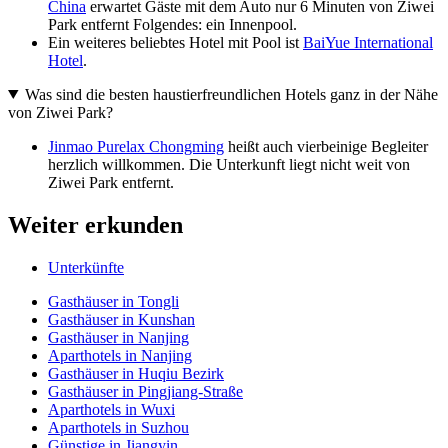
China
erwartet Gäste mit dem Auto nur 6 Minuten von Ziwei
Park entfernt Folgendes: ein Innenpool.
Ein weiteres beliebtes Hotel mit Pool ist
BaiYue International
Hotel
.
Was sind die besten haustierfreundlichen Hotels ganz in der Nähe
von Ziwei Park?
Jinmao Purelax Chongming
heißt auch vierbeinige Begleiter
herzlich willkommen. Die Unterkunft liegt nicht weit von
Ziwei Park entfernt.
Weiter erkunden
Unterkünfte
Gasthäuser in Tongli
Gasthäuser in Kunshan
Gasthäuser in Nanjing
Aparthotels in Nanjing
Gasthäuser in Huqiu Bezirk
Gasthäuser in Pingjiang-Straße
Aparthotels in Wuxi
Aparthotels in Suzhou
Günstige in Jiangyin