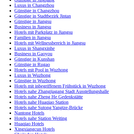
Luxus in Changzhou
Günstige in Changzhou
Günstige in Stadtbezirk Jintan
Günstige in Jiangsu
Business in Jiangsu
Hotels mit Parkplatz in Jiangsu
Familien in Jiangsu
Hotels mit Wellnessbereich in Jiangsu
Luxus in Shangxinhe
Business in Gaoyou
Günstige in Kunshan
Günstige in Rugao
Hotels mit Pool in Wuzhong
Luxus in Wuzhong
Günstige in Wuzhong
Hotels mit inbegriffenem Frühstück in Wuzhong
Hotels nahe Zhangjiagang Stadt Ausstellungshalle
Hotels nahe Zheng He Gedenkstätte
Hotels nahe Huaqiao Station
Hotels nahe Sutong Yangtze-Brücke
Nantong Hotels
Hotels nahe Station Weiting
Huaqiao Hotels
Xingxiangcun Hotels