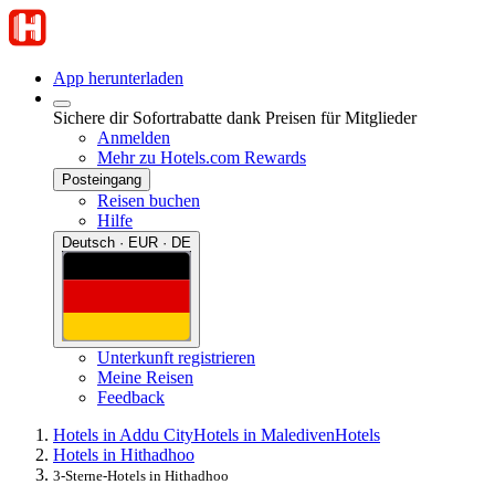
App herunterladen
Sichere dir Sofortrabatte dank Preisen für Mitglieder
Anmelden
Mehr zu Hotels.com Rewards
Posteingang
Reisen buchen
Hilfe
Deutsch · EUR · DE
Unterkunft registrieren
Meine Reisen
Feedback
Hotels in Addu City
Hotels in Malediven
Hotels
Hotels in Hithadhoo
3-Sterne-Hotels in Hithadhoo