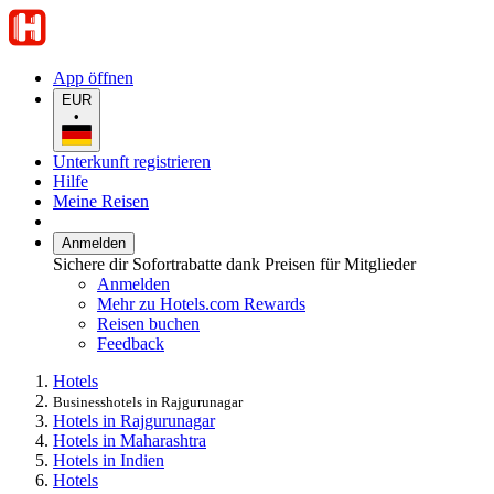
App öffnen
EUR
•
Unterkunft registrieren
Hilfe
Meine Reisen
Anmelden
Sichere dir Sofortrabatte dank Preisen für Mitglieder
Anmelden
Mehr zu Hotels.com Rewards
Reisen buchen
Feedback
Hotels
Businesshotels in Rajgurunagar
Hotels in Rajgurunagar
Hotels in Maharashtra
Hotels in Indien
Hotels