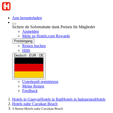
App herunterladen
Sichere dir Sofortrabatte dank Preisen für Mitglieder
Anmelden
Mehr zu Hotels.com Rewards
Posteingang
Reisen buchen
Hilfe
Deutsch · EUR · DE
Unterkunft registrieren
Meine Reisen
Feedback
Hotels in Gianyar
Hotels in Bali
Hotels in Indonesien
Hotels
Hotels nahe Cucukan Beach
3-Sterne-Hotels nahe Cucukan Beach