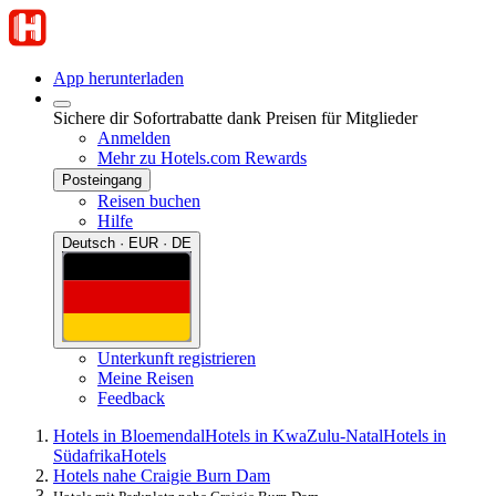
App herunterladen
Sichere dir Sofortrabatte dank Preisen für Mitglieder
Anmelden
Mehr zu Hotels.com Rewards
Posteingang
Reisen buchen
Hilfe
Deutsch · EUR · DE
Unterkunft registrieren
Meine Reisen
Feedback
Hotels in Bloemendal
Hotels in KwaZulu-Natal
Hotels in
Südafrika
Hotels
Hotels nahe Craigie Burn Dam