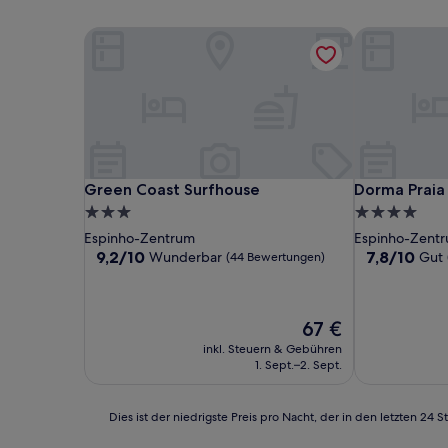
Green Coast Surfhouse
Dorma Praia 
Green Coast Surfhouse
Dorma Praia 
Green Coast Surfhouse
Dorma Praia
3.0-
4.0-
Sterne-
Sterne-
Espinho-Zentrum
Espinho-Zent
Unterkunft
Unterkunft
9.2
7.8
9,2/10
7,8/10
Wunderbar
Gut
(44 Bewertungen)
von
von
10,
10,
Wunderbar,
Gut,
Der
67 €
(44
(483
Preis
Bewertungen)
Bewertunge
inkl. Steuern & Gebühren
beträgt
1. Sept.–2. Sept.
67 €
Dies
Dies ist der niedrigste Preis pro Nacht, der in den letzten 
ist