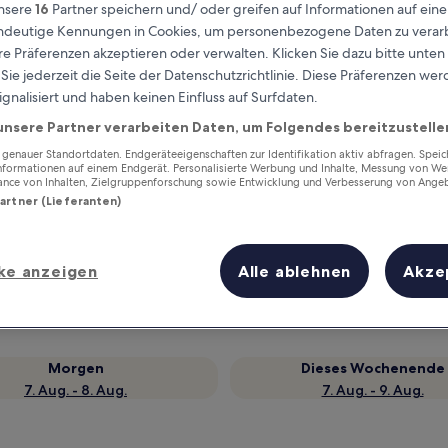
nsere
16
Partner speichern und/ oder greifen auf Informationen auf ein
eindeutige Kennungen in Cookies, um personenbezogene Daten zu verarb
e Präferenzen akzeptieren oder verwalten. Klicken Sie dazu bitte unten
ie jederzeit die Seite der Datenschutzrichtlinie. Diese Präferenzen we
ignalisiert und haben keinen Einfluss auf Surfdaten.
unsere Partner verarbeiten Daten, um Folgendes bereitzustelle
enauer Standortdaten. Endgeräteeigenschaften zur Identifikation aktiv abfragen. Spei
Informationen auf einem Endgerät. Personalisierte Werbung und Inhalte, Messung von We
ance von Inhalten, Zielgruppenforschung sowie Entwicklung und Verbesserung von Ange
Partner (Lieferanten)
Verdiene Prämien für jede
wahrgenommene Übernachtung
ke anzeigen
Alle ablehnen
Akze
Morgen
Dieses Wochenende
7. Aug. - 8. Aug.
7. Aug. - 9. Aug.