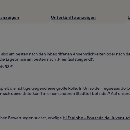
 anzeigen
Unterkünfte anzeigen
U
tere also am besten nach den inbegriffenen Annehmlichkeiten oder nach 
die Ergebnisse am besten nach „Preis (aufsteigend)".
 ab 53 €
ielt die richtige Gegend eine große Rolle. In União de Freguesias do Ce
n sich deine Unterkunft in einem anderen Stadtteil befindet? Auf unse
ischen Bewertungen suchst, erwäge
HI Espinho - Pousada de Juventud