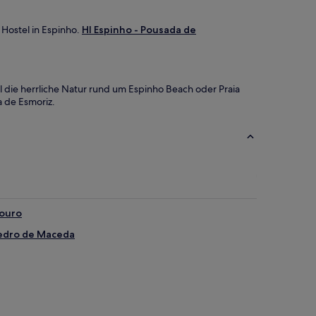
 Hostel in Espinho.
HI Espinho - Pousada de
l die herrliche Natur rund um Espinho Beach oder Praia
a de Esmoriz.
douro
Pedro de Maceda