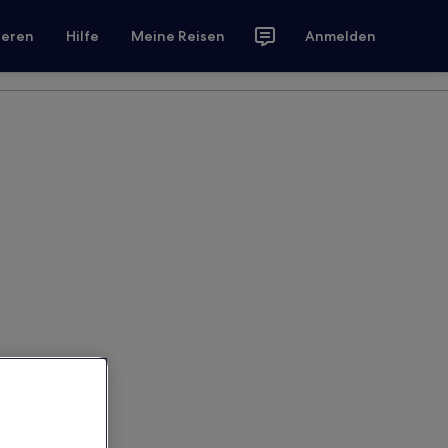
ieren
Hilfe
Meine Reisen
Anmelden