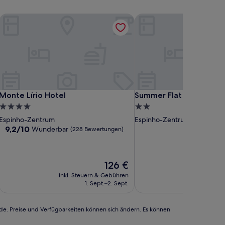
Monte Lírio Hotel
Summer Flat by Vacation
Monte Lírio Hotel
Summer Flat by Vacation
Monte Lírio Hotel
Summer Flat by Vacatio
4.0-
2.0-
Sterne-
Sterne-
Espinho-Zentrum
Espinho-Zentrum
Unterkunft
Unterkunft
9.2
9,2/10
Wunderbar
(228 Bewertungen)
von
10,
Wunderbar,
Der
126 €
(228
Preis
Bewertungen)
inkl. Steuern & Gebühren
inkl. Steu
beträgt
1. Sept.–2. Sept.
1
126 €
rde. Preise und Verfügbarkeiten können sich ändern. Es können