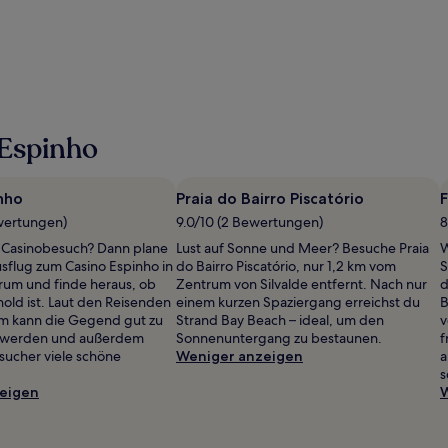
 Espinho
nho
Praia do Bairro Piscatório
F
wertungen)
9.0/10 (2 Bewertungen)
8
n Casinobesuch? Dann plane
Lust auf Sonne und Meer? Besuche Praia
W
sflug zum Casino Espinho in
do Bairro Piscatório, nur 1,2 km vom
S
rum und finde heraus, ob
Zentrum von Silvalde entfernt. Nach nur
d
hold ist. Laut den Reisenden
einem kurzen Spaziergang erreichst du
B
om kann die Gegend gut zu
Strand Bay Beach – ideal, um den
v
 werden und außerdem
Sonnenuntergang zu bestaunen.
f
sucher viele schöne
Weniger anzeigen
a
s
eigen
W