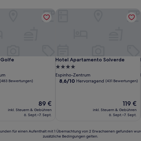
Golfe
Hotel Apartamento Solverde
Golfe
Hotel Apartamento Solverde
 Golfe
Hotel Apartamento Solverde
4.0-
Sterne-
rum
Espinho-Zentrum
Unterkunft
8.6
8,6/10
Hervorragend
(483 Bewertungen)
(431 Bewertungen)
von
10,
Hervorragend,
Der
Der
89 €
119 €
(431
Preis
Preis
n)
Bewertungen)
inkl. Steuern & Gebühren
inkl. Steuern & Gebühren
beträgt
beträgt
6. Sept.–7. Sept.
6. Sept.–7. Sept.
89 €
119 €
24 Stunden für einen Aufenthalt mit 1 Übernachtung von 2 Erwachsenen gefunden wu
zusätzliche Bedingungen gelten.