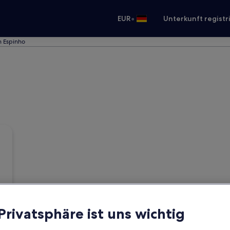
•
EUR
Unterkunft registr
n Espinho
 Privatsphäre ist uns wichtig