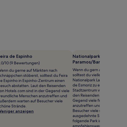
eira de Espinho
Nationalpark Lagoa de
Paramos/Barrinha de Esm
.0/10 (9 Bewertungen)
Wenn du gern an der frischen L
enn du gerne auf Märkten nach
solltest du vielleicht Zeit einp
chnäppchen stöberst, solltest du Feira
Nationalpark Lagoa de Paramo
e Espinho in Espinho-Zentrum einen
de Esmoriz zu erkunden, 1,4 k
esuch abstatten. Laut den Reisenden
Stadtzentrum von Paramos entf
on Hotels.com sind in der Gegend viele
den Reisenden von Hotels.com 
reundliche Menschen anzutreffen und
Gegend viele freundliche Me
ußerdem warten auf Besucher viele
anzutreffen und außerdem war
chöne Strände.
Besucher viele schöne Strände
eniger anzeigen
ausgedehnte Spaziergänge ist
folgende Park in der Nähe
empfehlenswert: Parque do B