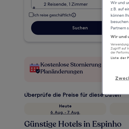
Wir und u
2 Reisende, 1 Zimmer
z.B. auf 
Ich reise geschäftlich
können Ihr
besuchen S
Suchen
Partnern s
Wir und 
Verwendung g
Zugriff auf 
der Perform
Liste der 
Kostenlose Stornierung bei
Planänderungen
Zwec
Überprüfe die Preise für diese Daten
Heute
6. Aug. - 7. Aug.
Günstige Hotels in Espinho