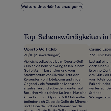
der
niedrigste
Weitere Unterkünfte anzeigen
Preis
pro
Nacht,
der
in
den
Top-Sehenswürdigkeiten in
letzten
24 Stunden
für
Oporto Golf Club
Casino Espi
einen
Aufenthalt
9.0/10 (2 Bewertungen)
7.6/10 (25 Be
mit
Vielleicht solltest du beim Oporto Golf
Lust auf eine
1 Übernachtung
Club an deinem Schwung feilen, einem
doch einen Au
von
Golfplatz in 1 km Entfernung vom
Espinho-Zent
2 Erwachsenen
Stadtzentrum von Silvalde. Laut den
das Glück dir 
gefunden
Reisenden von Hotels.com sind in der
von Hotels.c
wurde.
Gegend viele freundliche Menschen
Fuß erkundet
Preise
anzutreffen und außerdem warten auf
warten auf Be
und
Besucher viele schöne Strände. Nur eine
Strände.
Verfügbarkeiten
kurze Fahrt von Oporto Golf Club entfernt
Weniger anz
können
befinden sich Clube de Golfe de Miramar
sich
und Clube de Golf de Miramar, wo du
ändern.
eine gepflegte Partie Golf spielen kannst.