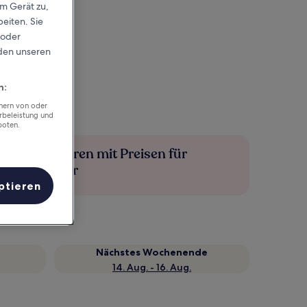
em Gerät zu,
eiten. Sie
 oder
rden unseren
n:
chern von oder
rbeleistung und
boten.
Mehr sparen mit Preisen für
Mitglieder
ptieren
Nächstes Wochenende
14. Aug. - 16. Aug.