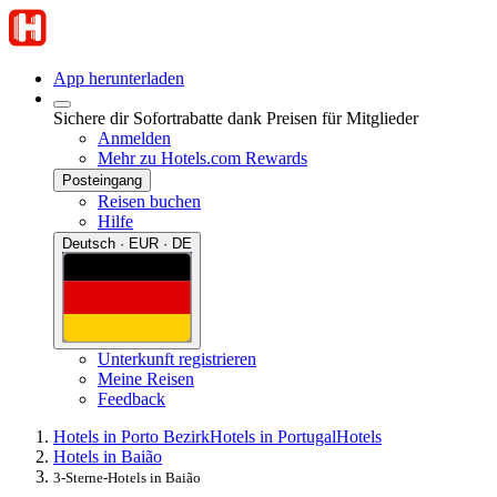
App herunterladen
Sichere dir Sofortrabatte dank Preisen für Mitglieder
Anmelden
Mehr zu Hotels.com Rewards
Posteingang
Reisen buchen
Hilfe
Deutsch · EUR · DE
Unterkunft registrieren
Meine Reisen
Feedback
Hotels in Porto Bezirk
Hotels in Portugal
Hotels
Hotels in Baião
3-Sterne-Hotels in Baião