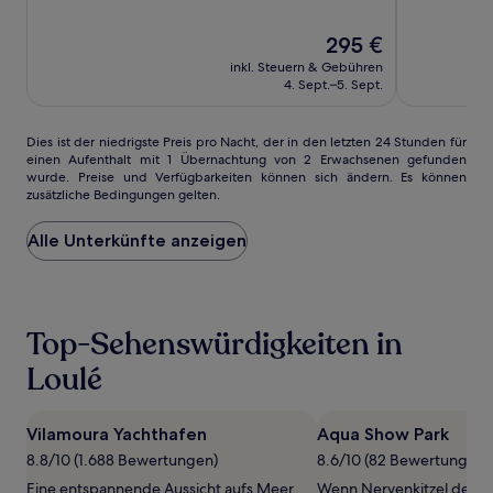
von
von
10,
10,
Hervorragend,
Der
Außergewöh
295 €
(334)
Preis
(96)
inkl. Steuern & Gebühren
beträgt
4. Sept.–5. Sept.
295 €
Dies
Dies ist der niedrigste Preis pro Nacht, der in den letzten 24 Stunden für
einen Aufenthalt mit 1 Übernachtung von 2 Erwachsenen gefunden
ist
wurde. Preise und Verfügbarkeiten können sich ändern. Es können
der
zusätzliche Bedingungen gelten.
niedrigste
Preis
Alle Unterkünfte anzeigen
pro
Nacht,
der
in
den
Top-Sehenswürdigkeiten in
letzten
24 Stunden
Loulé
für
einen
Aufenthalt
Vilamoura Yachthafen
Aqua Show Park
mit
1 Übernachtung
8.8/10 (1.688 Bewertungen)
8.6/10 (82 Bewertungen)
von
Eine entspannende Aussicht aufs Meer
Wenn Nervenkitzel dein D