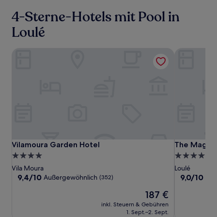
4-Sterne-Hotels mit Pool in
Loulé
Vilamoura Garden Hotel
The Magnoli
Vilamoura
Vilamoura
The
Vilamoura Garden Hotel
The Magnoli
Vilamoura Garden Hotel
The Magnol
Garden
Garden
Magnolia
4.0-
4.0-
Hotel
Hotel
Hotel
Sterne-
Sterne-
Vila Moura
Loulé
Unterkunft
Unterkunft
9.4
9.0
9,4/10
9,0/10
Außergewöhnlich
Wu
(352)
von
von
Der
187 €
10,
10,
Preis
Außergewöhnlich,
Wunderbar,
inkl. Steuern & Gebühren
beträgt
(352)
(187)
1. Sept.–2. Sept.