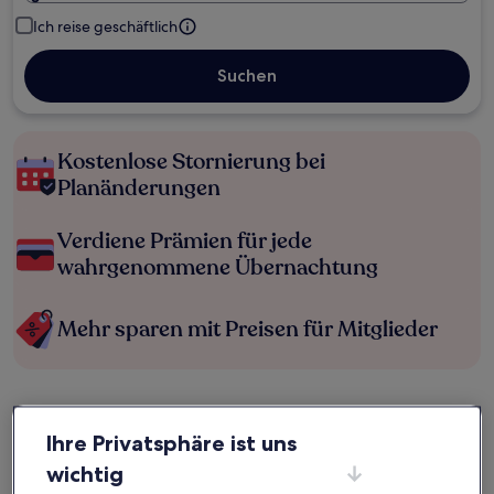
Ich reise geschäftlich
Suchen
Kostenlose Stornierung bei
Planänderungen
Verdiene Prämien für jede
wahrgenommene Übernachtung
Mehr sparen mit Preisen für Mitglieder
Überprüfe die Preise für diese Daten
Ihre Privatsphäre ist uns
Heute
Morgen
wichtig
6. Aug. - 7. Aug.
7. Aug. - 8. Aug.