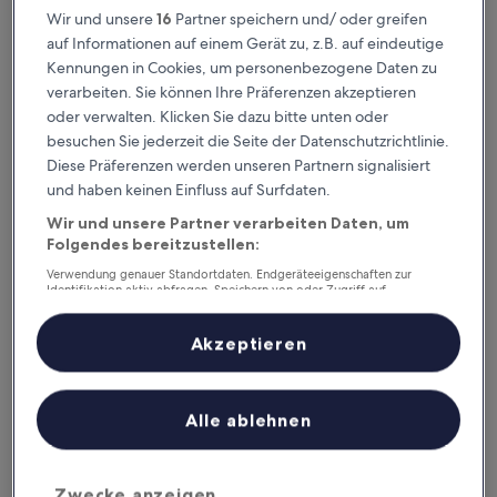
Wir und unsere
16
Partner speichern und/ oder greifen
Dieses Wochenende
Nächstes Wochenende
auf Informationen auf einem Gerät zu, z.B. auf eindeutige
7. Aug. - 9. Aug.
14. Aug. - 16. Aug.
Kennungen in Cookies, um personenbezogene Daten zu
Hotels mit Pool in Loulé
verarbeiten. Sie können Ihre Präferenzen akzeptieren
oder verwalten. Klicken Sie dazu bitte unten oder
besuchen Sie jederzeit die Seite der Datenschutzrichtlinie.
Loule Jardim Hotel
Aleixomor
Diese Präferenzen werden unseren Partnern signalisiert
und haben keinen Einfluss auf Surfdaten.
Wir und unsere Partner verarbeiten Daten, um
Folgendes bereitzustellen:
Verwendung genauer Standortdaten. Endgeräteeigenschaften zur
Identifikation aktiv abfragen. Speichern von oder Zugriff auf
Informationen auf einem Endgerät. Personalisierte Werbung und
Inhalte, Messung von Werbeleistung und der Performance von Inhalten,
Zielgruppenforschung sowie Entwicklung und Verbesserung von
Akzeptieren
Angeboten.
Liste der Partner (Lieferanten)
Loule Jardim Hotel
Aleixomor
Loule Jardim Hotel
Aleixomor
3.0-
3.0-
Alle ablehnen
Sterne-
Sterne-
Historisches Zentrum
Loulé
Unterkunft
Unterkunf
9.4
8.8
9,4/10
8,8/10
Außergewöhnlich
H
(713 Bewertungen)
von
von
Zwecke anzeigen
Der