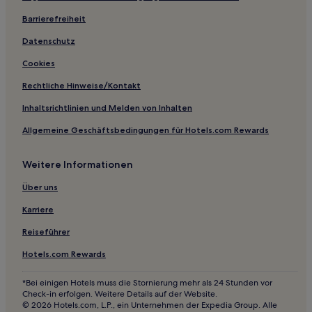
Vale Covo Hotels
Barrierefreiheit
Conceição Hotels
Datenschutz
Hotels nahe Quinta do Lago Nord
Cookies
Betunes Hotels
Rechtliche Hinweise/Kontakt
Cavacos: Hotels
Inhaltsrichtlinien und Melden von Inhalten
Pé do Cerro Hotels
Allgemeine Geschäftsbedingungen für Hotels.com Rewards
Barros de São João Hotels
Hotels nahe Strand Praia da Falésia
Weitere Informationen
Quinta do Lago: Hotels
Über uns
Montenegro Hotels
Karriere
Hotels nahe THE CAMPUS
Reiseführer
Falfosa: Hotels
Hotels.com Rewards
Hotels nahe Golfplatz Laranjal
Hotels nahe Markthalle Loulé
*Bei einigen Hotels muss die Stornierung mehr als 24 Stunden vor
Check-in erfolgen. Weitere Details auf der Website.
Hotels nahe Golfplatz Ocean Vale do Lobo
© 2026 Hotels.com, L.P., ein Unternehmen der Expedia Group. Alle