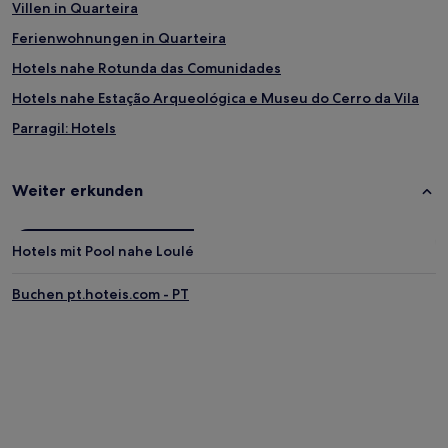
Villen in Quarteira
Ferienwohnungen in Quarteira
Hotels nahe Rotunda das Comunidades
Hotels nahe Estação Arqueológica e Museu do Cerro da Vila
Parragil: Hotels
Hotels nahe Cerro da Vila
Hotels nahe Golfplatz Royal Vale do Lobo
Weiter erkunden
Quinta das Raposeiras: Hotels
Aldeia do Golfe: Hotels
Hotels mit Pool nahe Loulé
Santa Bárbara de Nexe Hotels
Buchen pt.hoteis.com - PT
Hotels nahe Markt von Peixe
São João da Venda Hotels
Hotels nahe Dom Pedro Golf: Laguna Golf Course
Almancil Hotels
Gorjões: Hotels