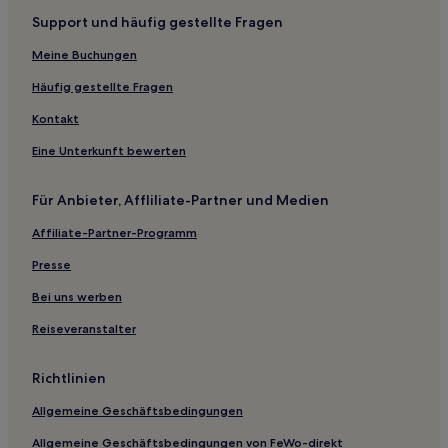
Hotels nahe Altstadt
Support und häufig gestellte Fragen
Ponte de Cima Hotels
Meine Buchungen
Hotels nahe Universität der Algarve
Häufig gestellte Fragen
Areia Hotels
Kontakt
Hotels nahe Dom Pedro Golf: Millennium Golf Course
Eine Unterkunft bewerten
Cerro do Mocho: Hotels
Ribeiro Hotels
Für Anbieter, Affliliate-Partner und Medien
Hotels nahe Kirche Santa Bárbara de Nexe
Affiliate-Partner-Programm
Charneca: Hotels
Presse
Hotels nahe Dom Pedro Golf: The Old Golf Course
Bei uns werben
Hotels nahe Estádio Algarve
Reiseveranstalter
Boliqueime Hotels
Gambelas: Hotels
Richtlinien
Hotels nahe Kartbahn von Almancil
Allgemeine Geschäftsbedingungen
Hotels nahe Golfclub San Lorenzo
Allgemeine Geschäftsbedingungen von FeWo-direkt