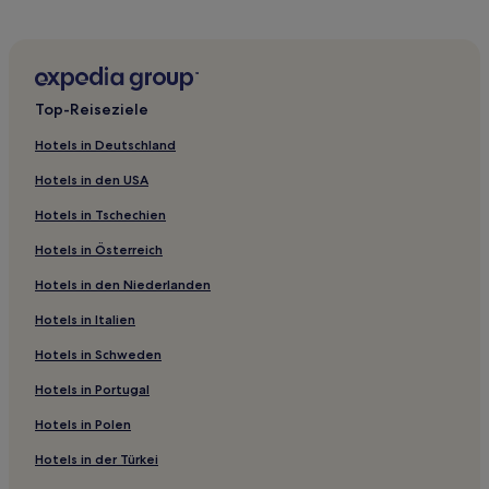
Encosta das Oliveiras: Hotels
Hotels nahe Quinta Shopping
Hotels nahe Quinta do Lago Golf
Hotels nahe Dom Pedro Golf: Pinhal Golf Course
Top-Reiseziele
Hotels nahe Kirche von São Lourenço
Hotels in Deutschland
Hotels nahe Vilamoura Yachthafen
Hotels in den USA
Hotels nahe Dom Pedro Golf: Victoria Golf Course
Hotels in Tschechien
Hotels nahe Vila Sol Golf
Hotels in Österreich
Estibeira Hotels
Hotels in den Niederlanden
Hotels nahe Loule Schloss
Hotels in Italien
Loulé Hotels
Hotels in Schweden
Hotels nahe Golfplatz Pinheiros Altos
Hotels in Portugal
Hotels nahe Casino Vilamoura
Hotels in Polen
Quarteira Hotels
Hotels in der Türkei
Vale da Rosa Hotels