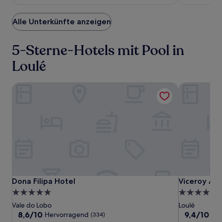
187 €
Alle Unterkünfte anzeigen
5-Sterne-Hotels mit Pool in
Loulé
Dona Filipa Hotel
Viceroy At 
Dona
Dona
Viceroy
Dona Filipa Hotel
Viceroy At 
Dona Filipa Hotel
Viceroy At
Filipa
Filipa
At
5.0-
5.0-
Hotel
Hotel
Ombria
Sterne-
Sterne-
Vale do Lobo
Loulé
Algarve
Unterkunft
Unterkunft
8.6
9.4
8,6/10
9,4/10
Hervorragend
Au
(334)