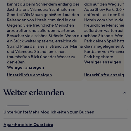
2 Erwachsenen
kannst du beim Schlendern entlang des
dich auf den Weg zu folg
gefunden
Jachthafens Vilamoura Yachthafen im
Aqua Show Park, 3,6 km v
wurde.
Stadtteil Vila Moura genießen. Laut den
entfernt. Laut den Reise
Preise
Reisenden von Hotels.com sind in der
Hotels.com sind in der G
und
Gegend viele freundliche Menschen
freundliche Menschen an
Verfügbarkeiten
anzutreffen und außerdem warten auf
außerdem warten auf Bes
können
Besucher viele schöne Strände. Wenn du
schöne Strände. Wenn du
sich
ein Stück weiter spazierst, erreichst du
Park deinen Spaß hattest
ändern.
Strand Praia da Falésia, Strand von Marina
die nahegelegenen Attra
Es
und Vilamoura Strand, um einen
Kartbahn von Almancil un
können
traumhaften Blick über das Wasser zu
Park begeistern.
zusätzliche
genießen.
Weniger anzeigen
Bedingungen
Weniger anzeigen
gelten.
Unterkünfte anzeigen
Unterkünfte anzeigen
Weiter erkunden
Unterkünfte
Mehr Möglichkeiten zum Buchen
Aparthotels in Quarteira