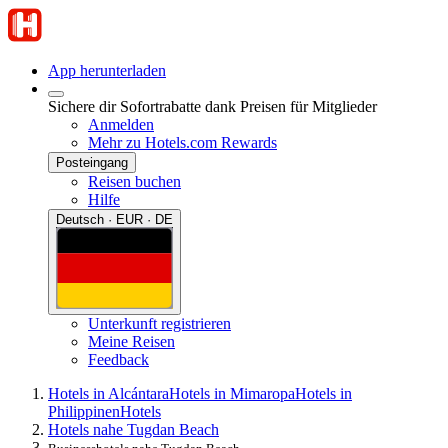
App herunterladen
Sichere dir Sofortrabatte dank Preisen für Mitglieder
Anmelden
Mehr zu Hotels.com Rewards
Posteingang
Reisen buchen
Hilfe
Deutsch · EUR · DE
Unterkunft registrieren
Meine Reisen
Feedback
Hotels in Alcántara
Hotels in Mimaropa
Hotels in
Philippinen
Hotels
Hotels nahe Tugdan Beach