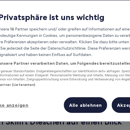
 Privatsphäre ist uns wichtig
nsere
16
Partner speichern und/ oder greifen auf Informationen auf ein
eindeutige Kennungen in Cookies, um personenbezogene Daten zu verarb
e Präferenzen akzeptieren oder verwalten. Klicken Sie dazu bitte unten
ie jederzeit die Seite der Datenschutzrichtlinie. Diese Präferenzen we
ignalisiert und haben keinen Einfluss auf Surfdaten.
unsere Partner verarbeiten Daten, um Folgendes bereitzustelle
Verdiene Prämien für jede
wahrgenommene Übernachtung
enauer Standortdaten. Endgeräteeigenschaften zur Identifikation aktiv abfragen. Spei
Informationen auf einem Endgerät. Personalisierte Werbung und Inhalte, Messung von We
ance von Inhalten, Zielgruppenforschung sowie Entwicklung und Verbesserung von Ange
Partner (Lieferanten)
ke anzeigen
Alle ablehnen
Akze
Morgen
Dieses Wochenende
7. Aug. - 8. Aug.
7. Aug. - 9. Aug.
 Skilift Dieschen auf einen Blick