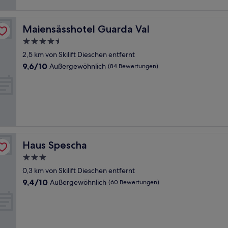
Maiensässhotel Guarda Val
Maiensässhotel Guarda Val
4.5-
Sterne-
2,5 km von Skilift Dieschen entfernt
Unterkunft
9.6
9,6/10
Außergewöhnlich
(84 Bewertungen)
von
10,
Außergewöhnlich,
(84
Bewertungen)
Haus Spescha
Haus Spescha
3.0-
Sterne-
0,3 km von Skilift Dieschen entfernt
Unterkunft
9.4
9,4/10
Außergewöhnlich
(60 Bewertungen)
von
10,
Außergewöhnlich,
(60
Bewertungen)