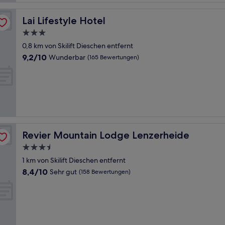
Lai Lifestyle Hotel
Lai Lifestyle Hotel
3.0-
Sterne-
0,8 km von Skilift Dieschen entfernt
Unterkunft
9.2
9,2/10
Wunderbar
(165 Bewertungen)
von
10,
Wunderbar,
(165
Bewertungen)
Revier Mountain Lodge Lenzerheide
Revier Mountain Lodge Lenzerheide
3.5-
Sterne-
1 km von Skilift Dieschen entfernt
Unterkunft
8.4
8,4/10
Sehr gut
(158 Bewertungen)
von
10,
Sehr
gut,
(158