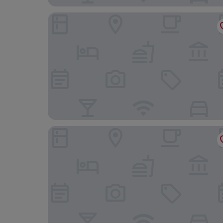
Youth Hostel Valbella
Hotel Alpina Parpan