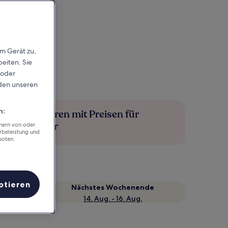
em Gerät zu,
eiten. Sie
 oder
rden unseren
n:
Mehr sparen mit Preisen für
Mitglieder
chern von oder
rbeleistung und
boten.
ptieren
Nächstes Wochenende
14. Aug. - 16. Aug.