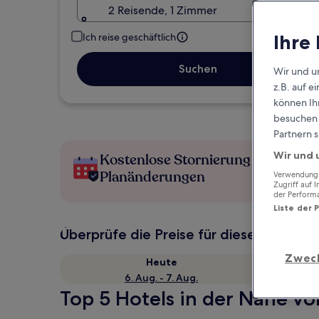
2 Reisende, 1 Zimmer
Ihre
Ich reise geschäftlich
Suchen
Wir und u
z.B. auf 
können Ihr
besuchen S
Partnern s
Wir und 
Kostenlose Stornierung bei
Planänderungen
Verwendung g
Zugriff auf 
der Perform
Liste der 
Überprüfe die Preise für diese Daten
Zwec
Heute
6. Aug. - 7. Aug.
Top 5 Hotels in der Nähe von