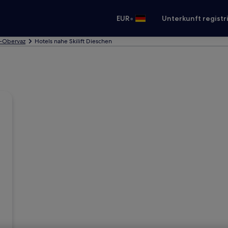
•
EUR
Unterkunft registr
z-Obervaz
Hotels nahe Skilift Dieschen