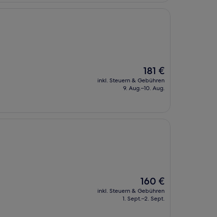
Der
181 €
Preis
inkl. Steuern & Gebühren
beträgt
9. Aug.–10. Aug.
181 €
Der
160 €
Preis
inkl. Steuern & Gebühren
beträgt
1. Sept.–2. Sept.
160 €