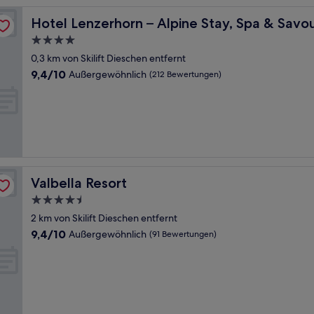
Hotel Lenzerhorn – Alpine Stay, Spa & Savour
Hotel Lenzerhorn – Alpine Stay, Spa & Savo
4.0-
Sterne-
0,3 km von Skilift Dieschen entfernt
Unterkunft
9.4
9,4/10
Außergewöhnlich
(212 Bewertungen)
von
10,
Außergewöhnlich,
(212
Bewertungen)
Valbella Resort
Valbella Resort
4.5-
Sterne-
2 km von Skilift Dieschen entfernt
Unterkunft
9.4
9,4/10
Außergewöhnlich
(91 Bewertungen)
von
10,
Außergewöhnlich,
(91
Bewertungen)