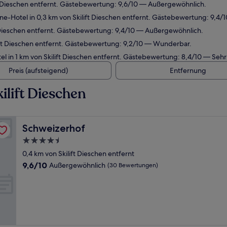
ft Dieschen entfernt. Gästebewertung: 9,6/10 — Außergewöhnlich.
e-Hotel in 0,3 km von Skilift Dieschen entfernt. Gästebewertung: 9,4
t Dieschen entfernt. Gästebewertung: 9,4/10 — Außergewöhnlich.
ift Dieschen entfernt. Gästebewertung: 9,2/10 — Wunderbar.
l in 1 km von Skilift Dieschen entfernt. Gästebewertung: 8,4/10 — Sehr
Preis (aufsteigend)
Entfernung
ilift Dieschen
Schweizerhof
Schweizerhof
4.5-
Sterne-
0,4 km von Skilift Dieschen entfernt
Unterkunft
9.6
9,6/10
Außergewöhnlich
(30 Bewertungen)
von
10,
Außergewöhnlich,
(30
Bewertungen)