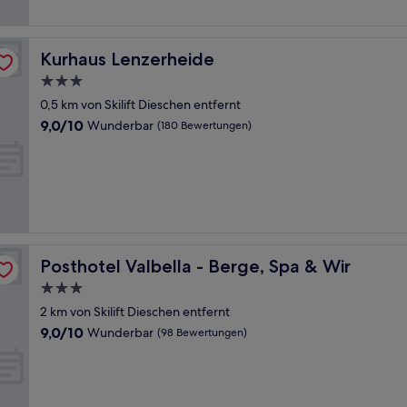
Kurhaus Lenzerheide
Kurhaus Lenzerheide
3.0-
Sterne-
0,5 km von Skilift Dieschen entfernt
Unterkunft
9.0
9,0/10
Wunderbar
(180 Bewertungen)
von
10,
Wunderbar,
(180
Bewertungen)
Posthotel Valbella - Berge, Spa & Wir
Posthotel Valbella - Berge, Spa & Wir
3.0-
Sterne-
2 km von Skilift Dieschen entfernt
Unterkunft
9.0
9,0/10
Wunderbar
(98 Bewertungen)
von
10,
Wunderbar,
(98