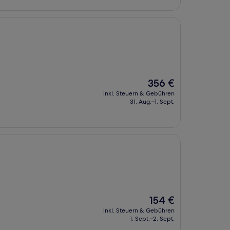
Der
356 €
Preis
inkl. Steuern & Gebühren
beträgt
31. Aug.–1. Sept.
356 €
Der
154 €
Preis
inkl. Steuern & Gebühren
beträgt
1. Sept.–2. Sept.
154 €