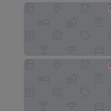
Hotel Lenzerhorn – Alpine Stay, Spa & Savour
Valbella Resort