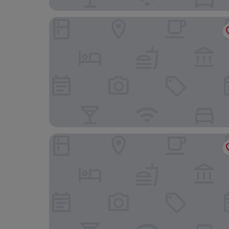
Maiensässhotel Guarda Val
Haus Spescha