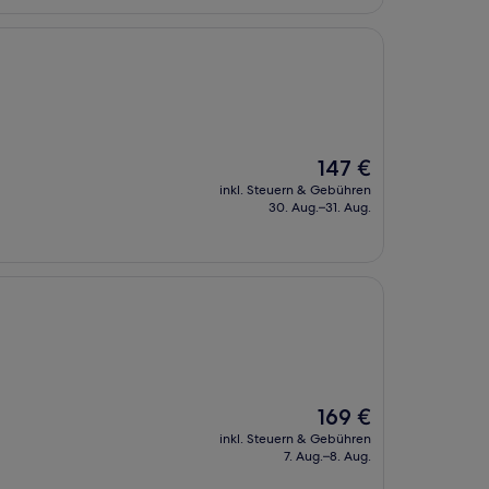
Der
147 €
Preis
inkl. Steuern & Gebühren
beträgt
30. Aug.–31. Aug.
147 €
Der
169 €
Preis
inkl. Steuern & Gebühren
beträgt
7. Aug.–8. Aug.
169 €