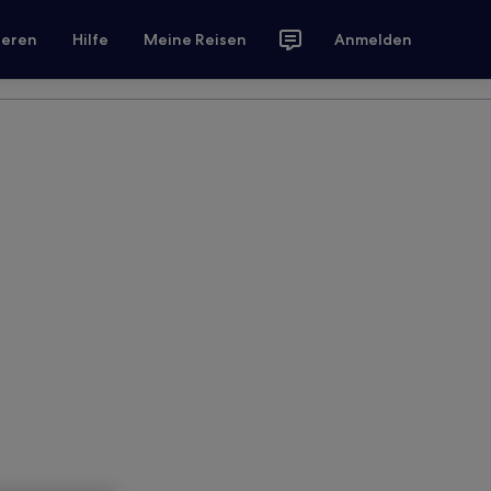
ieren
Hilfe
Meine Reisen
Anmelden