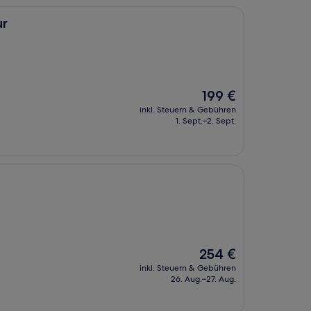
ur
Der
199 €
Preis
inkl. Steuern & Gebühren
beträgt
1. Sept.–2. Sept.
199 €
Der
254 €
Preis
inkl. Steuern & Gebühren
beträgt
26. Aug.–27. Aug.
254 €