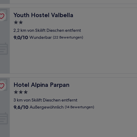
Bewertungen)
Youth Hostel Valbella
Youth Hostel Valbella
2.0-
Sterne-
2,2 km von Skilift Dieschen entfernt
Unterkunft
9.0
9,0/10
Wunderbar
(22 Bewertungen)
von
10,
Wunderbar,
(22
Bewertungen)
Hotel Alpina Parpan
Hotel Alpina Parpan
3.0-
Sterne-
3 km von Skilift Dieschen entfernt
Unterkunft
9.6
9,6/10
Außergewöhnlich
(14 Bewertungen)
von
10,
Außergewöhnlich,
(14
Bewertungen)