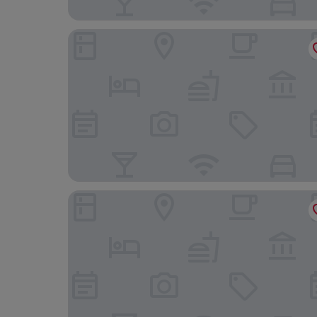
Kurhaus Lenzerheide
Posthotel Valbella - Berge, Spa & Wir