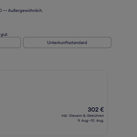
/10 — Außergewöhnlich.
 gut.
Unterkunftsstandard
Der
302 €
Preis
inkl. Steuern & Gebühren
beträgt
9. Aug.–10. Aug.
302 €