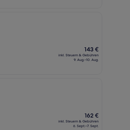
Der
143 €
Preis
inkl. Steuern & Gebühren
beträgt
9. Aug.–10. Aug.
143 €
Der
162 €
Preis
inkl. Steuern & Gebühren
beträgt
6. Sept.–7. Sept.