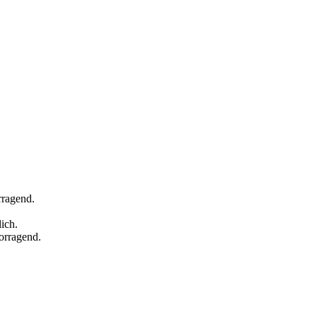
rragend.
ich.
orragend.