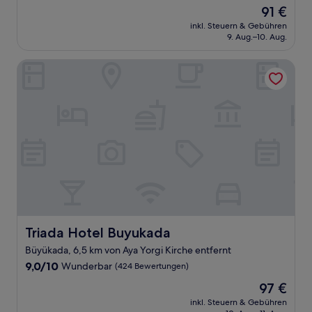
von
Der
91 €
10,
Preis
Außergewöhnlich,
inkl. Steuern & Gebühren
beträgt
9. Aug.–10. Aug.
(402
91 €
Bewertungen)
Triada Hotel Buyukada
Triada Hotel Buyukada
Triada Hotel Buyukada
Büyükada, 6,5 km von Aya Yorgi Kirche entfernt
9.0
9,0/10
Wunderbar
(424 Bewertungen)
von
Der
97 €
10,
Preis
Wunderbar,
inkl. Steuern & Gebühren
beträgt