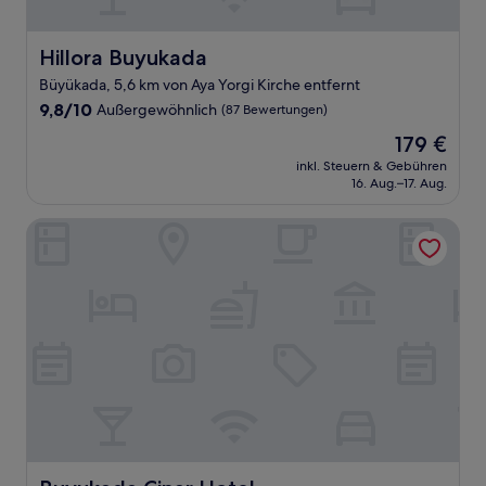
Hillora Buyukada
Hillora Buyukada
Büyükada, 5,6 km von Aya Yorgi Kirche entfernt
9.8
9,8/10
Außergewöhnlich
(87 Bewertungen)
von
Der
179 €
10,
Preis
Außergewöhnlich,
inkl. Steuern & Gebühren
beträgt
16. Aug.–17. Aug.
(87
179 €
Bewertungen)
Buyukada Cinar Hotel
Buyukada Cinar Hotel