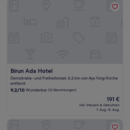
Birun Ada Hotel
Birun Ada Hotel
Birun Ada Hotel
Demokratie- und Freiheitsinsel, 6,2 km von Aya Yorgi Kirche
entfernt
9.2
9,2/10
Wunderbar
(10 Bewertungen)
von
Der
191 €
10,
Preis
Wunderbar,
inkl. Steuern & Gebühren
beträgt
7. Aug.–8. Aug.
(10
191 €
Bewertungen)
Pelit Boutique Hotel