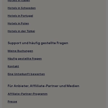
Hotels mit Parkplatz in Moda
Hotels in Italien
Hotels mit inbegriffenem Frühstück in Moda
Hotels in Schweden
Business in Sütlüce
Hotels in Portugal
Business in Gayrettepe
Hotels in Polen
Hotels mit Parkplatz in Gayrettepe
Hotels in der Türkei
Hotels mit Parkplatz in Altunizade
Support und häufig gestellte Fragen
Familien in Fulya
Familien in Şehit Muhtar
Meine Buchungen
Hotels mit Küchenzeile in Şehit Muhtar
Häufig gestellte Fragen
Hotels mit inbegriffenem Frühstück in Şehit Muhtar
Kontakt
Hotels mit inbegriffenem Frühstück nahe Abdi İpekçi
Eine Unterkunft bewerten
Straße
Hotels mit Parkplatz in Kartal
Für Anbieter, Affliliate-Partner und Medien
Business in Kartal
Affiliate-Partner-Programm
Haustierfreundliche in Fatih
Presse
Hotels mit inbegriffenem Frühstück in Fatih