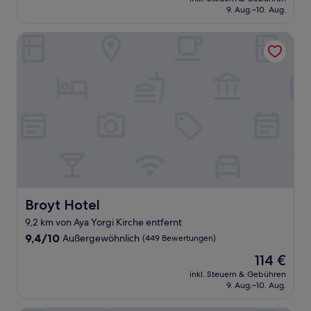
beträgt
9. Aug.–10. Aug.
(91
51 €
Bewertungen)
Broyt Hotel
Broyt Hotel
Broyt Hotel
9,2 km von Aya Yorgi Kirche entfernt
9.4
9,4/10
Außergewöhnlich
(449 Bewertungen)
von
Der
114 €
10,
Preis
Außergewöhnlich,
inkl. Steuern & Gebühren
beträgt
9. Aug.–10. Aug.
(449
114 €
Bewertungen)