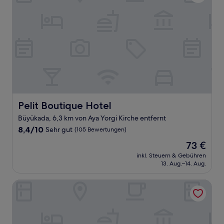
Pelit Boutique Hotel
Pelit Boutique Hotel
Büyükada, 6,3 km von Aya Yorgi Kirche entfernt
8.4
8,4/10
Sehr gut
(105 Bewertungen)
von
Der
73 €
10,
Preis
Sehr
inkl. Steuern & Gebühren
beträgt
13. Aug.–14. Aug.
gut,
73 €
(105
Bewertungen)
Elisa Butik Otel