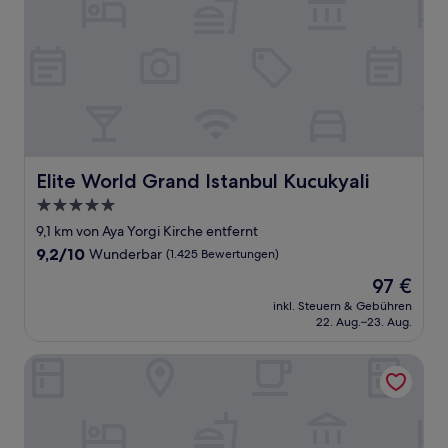
Elite World Grand Istanbul Kucukyali
Elite World Grand Istanbul Kucukyali
5.0-
Sterne-
9,1 km von Aya Yorgi Kirche entfernt
Unterkunft
9.2
9,2/10
Wunderbar
(1.425 Bewertungen)
von
Der
97 €
10,
Preis
Wunderbar,
inkl. Steuern & Gebühren
beträgt
22. Aug.–23. Aug.
(1.425
97 €
Bewertungen)
Palm Villa