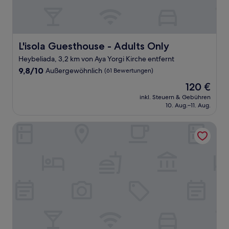
L'isola Guesthouse - Adults Only
L'isola Guesthouse - Adults Only
Heybeliada, 3,2 km von Aya Yorgi Kirche entfernt
9.8
9,8/10
Außergewöhnlich
(61 Bewertungen)
von
Der
120 €
10,
Preis
Außergewöhnlich,
inkl. Steuern & Gebühren
beträgt
10. Aug.–11. Aug.
(61
120 €
Bewertungen)
Poseidon Kinaliada Pansiyon