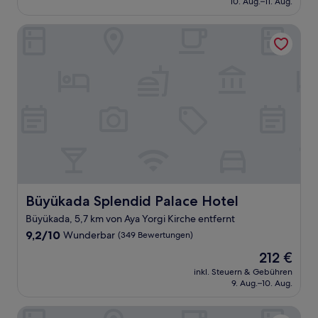
10. Aug.–11. Aug.
(424
97 €
Bewertungen)
Büyükada Splendid Palace Hotel
Büyükada Splendid Palace Hotel
Büyükada Splendid Palace Hotel
Büyükada, 5,7 km von Aya Yorgi Kirche entfernt
9.2
9,2/10
Wunderbar
(349 Bewertungen)
von
Der
212 €
10,
Preis
Wunderbar,
inkl. Steuern & Gebühren
beträgt
9. Aug.–10. Aug.
(349
212 €
Bewertungen)
Serguzest Otel