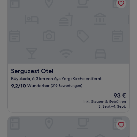
Serguzest Otel
Serguzest Otel
Büyükada, 6,3 km von Aya Yorgi Kirche entfernt
9.2
9,2/10
Wunderbar
(219 Bewertungen)
von
Der
93 €
10,
Preis
Wunderbar,
inkl. Steuern & Gebühren
beträgt
3. Sept.–4. Sept.
(219
93 €
Bewertungen)
Elite World Grand Istanbul Kucukyali