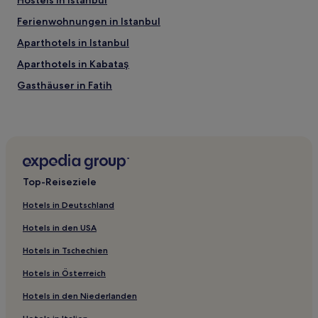
Hostels in Istanbul
Ferienwohnungen in Istanbul
Aparthotels in Istanbul
Aparthotels in Kabataş
Gasthäuser in Fatih
Aparthotels in Şehit Muhtar
Ferienwohnungen in Şehit Muhtar
B&B in Goldenes Horn Park
Hostels in Cankurtaran
Top-Reiseziele
Ferienwohnungen in Abdi İpekçi Straße
Hotels in Deutschland
Ferienwohnungen in Bağdat Caddesi
Hotels in den USA
Familien in Balıkesir
Hotels in Tschechien
Haustierfreundliche in Prinzeninseln
Hotels in Österreich
Familien in Prinzeninseln
Hotels in den Niederlanden
Business in Moda