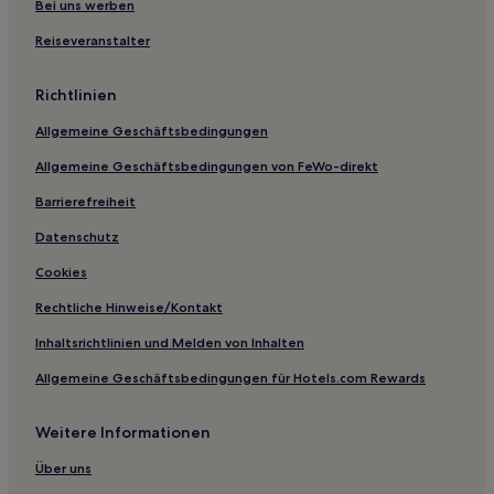
Bei uns werben
Familien in Fatih
Reiseveranstalter
Hotels mit Weingut in Fatih
Haustierfreundliche in Istanbul
Richtlinien
Familien in Istanbul
Allgemeine Geschäftsbedingungen
Business in Istanbul
Allgemeine Geschäftsbedingungen von FeWo-direkt
Hotels mit Parkplatz in Istanbul
Barrierefreiheit
Familien in Istanbul
Datenschutz
Haustierfreundliche in Istanbul
Cookies
Familien in Eminönü
Rechtliche Hinweise/Kontakt
Familien in Cağaloğlu
Inhaltsrichtlinien und Melden von Inhalten
Haustierfreundliche in Cağaloğlu
Allgemeine Geschäftsbedingungen für Hotels.com Rewards
Hotels mit Wellnessbereich in Cağaloğlu
Hotels mit Parkplatz in Harbiye
Weitere Informationen
Familien in Harbiye
Über uns
Luxus in Harbiye