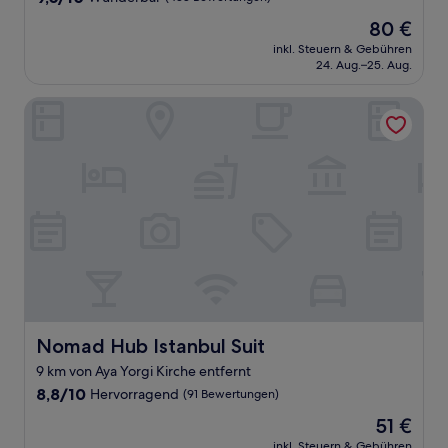
von
Der
80 €
10,
Preis
Wunderbar,
inkl. Steuern & Gebühren
beträgt
24. Aug.–25. Aug.
(438
80 €
Bewertungen)
Nomad Hub Istanbul Suit
Nomad Hub Istanbul Suit
Nomad Hub Istanbul Suit
9 km von Aya Yorgi Kirche entfernt
8.8
8,8/10
Hervorragend
(91 Bewertungen)
von
Der
51 €
10,
Preis
Hervorragend,
inkl. Steuern & Gebühren