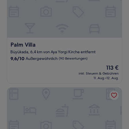
Palm Villa
Palm Villa
Büyükada, 6,4 km von Aya Yorgi Kirche entfernt
9.6
9,6/10
Außergewöhnlich
(90 Bewertungen)
von
Der
113 €
10,
Preis
Außergewöhnlich,
inkl. Steuern & Gebühren
beträgt
11. Aug.–12. Aug.
(90
113 €
Bewertungen)
Butik Akvaryum