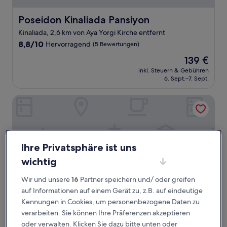
Poseidon Kinaliada Pansiyon
Poseidon Kinaliada Pansiyon
Kinaliada, 2,6 km von Aya Yorgi Kirche entfernt
8.8
8,8/10
Hervorragend
(5 Bewertungen)
von
Der
139 €
10,
Preis
Hervorragend,
inkl. Steuern & Gebühren
beträgt
6. Sept.–7. Sept.
(5
139 €
Bewertungen)
Cenar Konak Butik Hotel
Ihre Privatsphäre ist uns
wichtig
Wir und unsere
16
Partner speichern und/ oder greifen
auf Informationen auf einem Gerät zu, z.B. auf eindeutige
Kennungen in Cookies, um personenbezogene Daten zu
verarbeiten. Sie können Ihre Präferenzen akzeptieren
Cenar Konak Butik Hotel
Cenar Konak Butik Hotel
oder verwalten. Klicken Sie dazu bitte unten oder