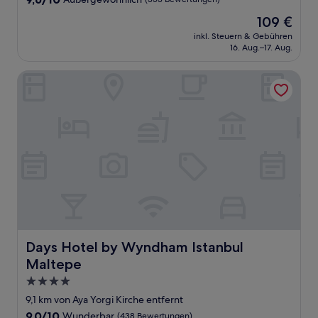
von
Der
109 €
10,
Preis
Außergewöhnlich,
inkl. Steuern & Gebühren
beträgt
16. Aug.–17. Aug.
(353
109 €
Bewertungen)
Days Hotel by Wyndham Istanbul Maltepe
Days Hotel by Wyndham Istanbul Maltepe
Days Hotel by Wyndham Istanbul
Maltepe
4.0-
Sterne-
9,1 km von Aya Yorgi Kirche entfernt
Unterkunft
9.0
9,0/10
Wunderbar
(438 Bewertungen)