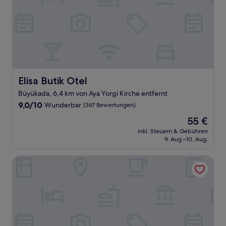
Elisa Butik Otel
Elisa Butik Otel
Büyükada, 6,4 km von Aya Yorgi Kirche entfernt
9.0
9,0/10
Wunderbar
(367 Bewertungen)
von
Der
55 €
10,
Preis
Wunderbar,
inkl. Steuern & Gebühren
beträgt
9. Aug.–10. Aug.
(367
55 €
Bewertungen)
Ada Palas Buyukada