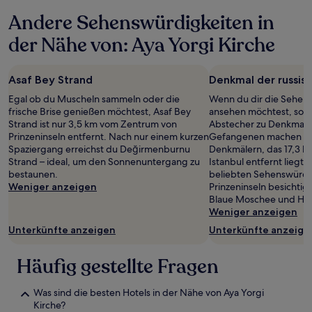
letzten
Andere Sehenswürdigkeiten in
24 Stunden
für
der Nähe von: Aya Yorgi Kirche
einen
Aufenthalt
mit
Asaf Bey Strand
Denkmal der russi
1 Übernachtung
von
Egal ob du Muscheln sammeln oder die
Wenn du dir die Sehens
2 Erwachsenen
frische Brise genießen möchtest, Asaf Bey
ansehen möchtest, sollt
gefunden
Strand ist nur 3,5 km vom Zentrum von
Abstecher zu Denkmal d
wurde.
Prinzeninseln entfernt. Nach nur einem kurzen
Gefangenen machen – nu
Preise
Spaziergang erreichst du Değirmenburnu
Denkmälern, das 17,3 
und
Strand – ideal, um den Sonnenuntergang zu
Istanbul entfernt liegt
Verfügbarkeiten
bestaunen.
beliebten Sehenswürdig
können
Weniger anzeigen
Prinzeninseln besichti
sich
Blaue Moschee und Hag
ändern.
Weniger anzeigen
Es
Unterkünfte anzeigen
Unterkünfte anzeige
können
zusätzliche
Bedingungen
Häufig gestellte Fragen
gelten.
Was sind die besten Hotels in der Nähe von Aya Yorgi
Kirche?