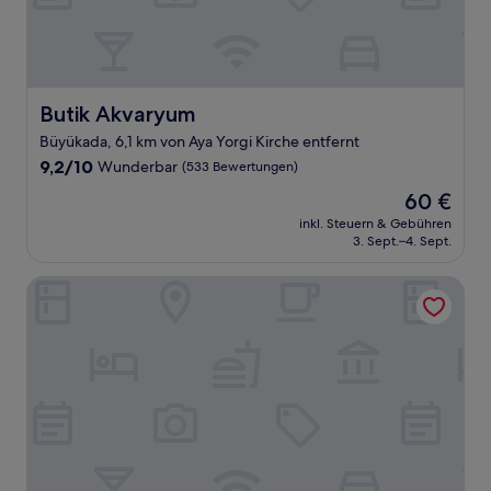
Butik Akvaryum
Butik Akvaryum
Büyükada, 6,1 km von Aya Yorgi Kirche entfernt
9.2
9,2/10
Wunderbar
(533 Bewertungen)
von
Der
60 €
10,
Preis
Wunderbar,
inkl. Steuern & Gebühren
beträgt
3. Sept.–4. Sept.
(533
60 €
Bewertungen)
Hillora Buyukada