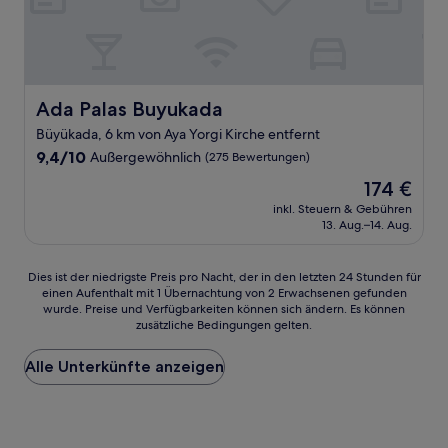
Ada Palas Buyukada
Ada Palas Buyukada
Büyükada, 6 km von Aya Yorgi Kirche entfernt
9.4
9,4/10
Außergewöhnlich
(275 Bewertungen)
von
Der
174 €
10,
Preis
Außergewöhnlich,
inkl. Steuern & Gebühren
beträgt
13. Aug.–14. Aug.
(275
174 €
Bewertungen)
Dies
Dies ist der niedrigste Preis pro Nacht, der in den letzten 24 Stunden für
einen Aufenthalt mit 1 Übernachtung von 2 Erwachsenen gefunden
ist
wurde. Preise und Verfügbarkeiten können sich ändern. Es können
der
zusätzliche Bedingungen gelten.
niedrigste
Preis
Alle Unterkünfte anzeigen
pro
Nacht,
der
in
den