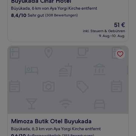
Buyukada Cinar Hotel
Büyükada, 6 km von Aya Yorgi Kirche entfernt
8.4
8,4/10
Sehr gut
(308 Bewertungen)
von
Der
51 €
10,
Preis
Sehr
inkl. Steuern & Gebühren
beträgt
9. Aug.–10. Aug.
gut,
51 €
(308
Bewertungen)
Mimoza Butik Otel Buyukada
Mimoza Butik Otel Buyukada
Mimoza Butik Otel Buyukada
Büyükada, 6,3 km von Aya Yorgi Kirche entfernt
9.6
9,6/10
Außergewöhnlich
(353 Bewertungen)