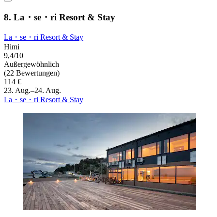
8. La・se・ri Resort & Stay
La・se・ri Resort & Stay
Himi
9,4/10
Außergewöhnlich
(22 Bewertungen)
114 €
23. Aug.–24. Aug.
La・se・ri Resort & Stay