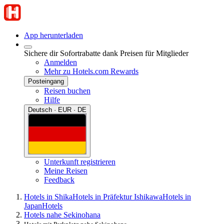
App herunterladen
Sichere dir Sofortrabatte dank Preisen für Mitglieder
Anmelden
Mehr zu Hotels.com Rewards
Posteingang
Reisen buchen
Hilfe
Deutsch · EUR · DE
Unterkunft registrieren
Meine Reisen
Feedback
Hotels in Shika
Hotels in Präfektur Ishikawa
Hotels in
Japan
Hotels
Hotels nahe Sekinohana