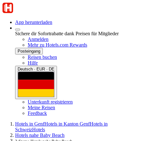
App herunterladen
Sichere dir Sofortrabatte dank Preisen für Mitglieder
Anmelden
Mehr zu Hotels.com Rewards
Posteingang
Reisen buchen
Hilfe
Deutsch · EUR · DE
Unterkunft registrieren
Meine Reisen
Feedback
Hotels in Genf
Hotels in Kanton Genf
Hotels in
Schweiz
Hotels
Hotels nahe Baby Beach