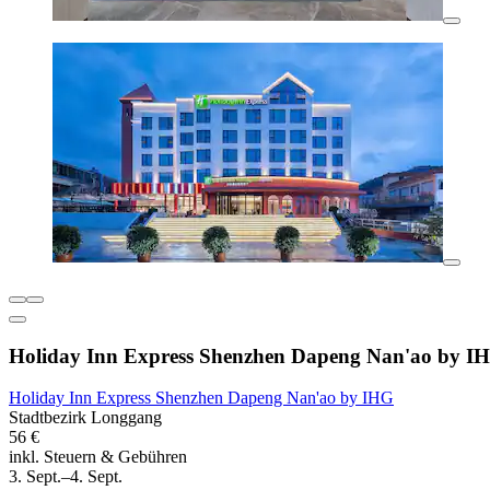
Holiday Inn Express Shenzhen Dapeng Nan'ao by I
Holiday Inn Express Shenzhen Dapeng Nan'ao by IHG
Stadtbezirk Longgang
56 €
inkl. Steuern & Gebühren
3. Sept.–4. Sept.