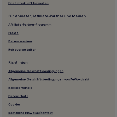
Luxus in Huidong
Eine Unterkunft bewerten
Hotels mit Parkplatz in Huidong
Für Anbieter, Affliliate-Partner und Medien
Hotels mit Pool in Bezirk Yantian
Affiliate-Partner-Programm
Luxus in Bezirk Yantian
Presse
Luxus nahe Shenzhen Central Park
Luxus in Shajing
Bei uns werben
Hotels mit inbegriffenem Frühstück in Shajing
Reiseveranstalter
Günstige in Chang'an
Richtlinien
Business in Danshui
Allgemeine Geschäftsbedingungen
Changhutou: Hotels
Allgemeine Geschäftsbedingungen von FeWo-direkt
Hotels nahe Dongsheng Fischerdorf
Barrierefreiheit
Dabaixu Hotels
Hotels nahe KK Mall
Datenschutz
Hotels nahe Shenzhen Bay Park
Cookies
Hotels nahe Dongmen Pedestrian Street
Rechtliche Hinweise/Kontakt