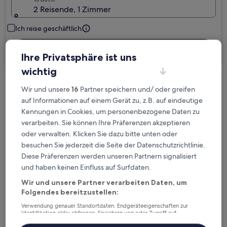
2 Reisende, 1 Zimmer
Ich reise geschäftlich
Suchen
Ihre Privatsphäre ist uns
wichtig
Kostenlose Stornierung bei
Wir und unsere
16
Partner speichern und/ oder greifen
Planänderungen
auf Informationen auf einem Gerät zu, z.B. auf eindeutige
Kennungen in Cookies, um personenbezogene Daten zu
verarbeiten. Sie können Ihre Präferenzen akzeptieren
Verdiene Prämien für jede
oder verwalten. Klicken Sie dazu bitte unten oder
wahrgenommene Übernachtung
besuchen Sie jederzeit die Seite der Datenschutzrichtlinie.
Diese Präferenzen werden unseren Partnern signalisiert
Mehr sparen mit Preisen für Mitglieder
und haben keinen Einfluss auf Surfdaten.
Wir und unsere Partner verarbeiten Daten, um
Folgendes bereitzustellen:
Überprüfe die Preise für diese Daten
Verwendung genauer Standortdaten. Endgeräteeigenschaften zur
Identifikation aktiv abfragen. Speichern von oder Zugriff auf
Informationen auf einem Endgerät. Personalisierte Werbung und