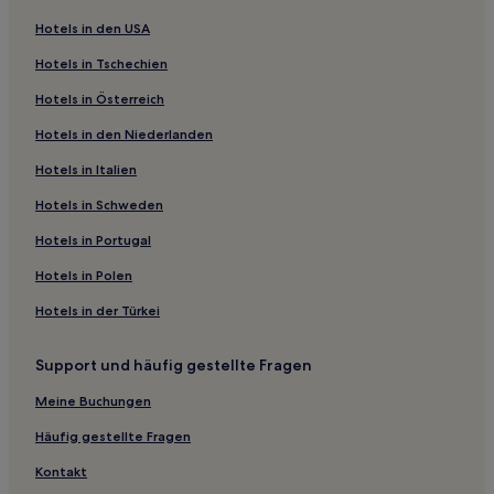
Hotels mit Parkplatz in Houjie
Hotels in den USA
Günstige in Dapeng
Hotels in Tschechien
Business in Bao'an
Hotels in Österreich
Günstige in Bao'an
Hotels in den Niederlanden
Hotels mit Wellnessbereich in Bao'an
Hotels in Italien
Familien in Bao'an
Hotels mit Parkplatz in Bao'an
Hotels in Schweden
Luxus in Bao'an
Hotels in Portugal
Lgbtqia-Freundliche nahe Dameisha Seaside Park
Hotels in Polen
Strand nahe Dameisha Seaside Park
Hotels in der Türkei
Günstige nahe Dameisha Seaside Park
Support und häufig gestellte Fragen
Hotels mit Fitnessbereich nahe Yapui Point Beach
Meine Buchungen
Hotels mit Wellnessbereich nahe Yapui Point Beach
Luxus in Huicheng Bezirk
Häufig gestellte Fragen
Luxus in Huizhou
Kontakt