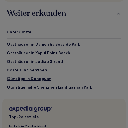
Verfügbarkeiten
können
sich
Weiter erkunden
ändern.
Es
können
zusätzliche
Unterkünfte
Bedingungen
gelten.
Gasthäuser in Dameisha Seaside Park
Gasthäuser in Yapui Point Beach
Gasthäuser in Judiao Strand
Hostels in Shenzhen
Günstige in Dongguan
Günstige nahe Shenzhen Lianhuashan Park
Familien nahe Shenzhen Lianhuashan Park
Haustierfreundliche in Shenzhen
Hotels mit Parkplatz in Shenzhen
Top-Reiseziele
Familien in Shenzhen
Hotels in Deutschland