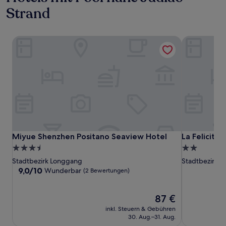
Strand
Miyue Shenzhen Positano Seaview Hotel
La Felicità
Miyue Shenzhen Positano Seaview Hotel
La Felicità
Miyue Shenzhen Positano Seaview Hotel
La Felicità
3.5-
2.0-
Sterne-
Sterne-
Stadtbezirk Longgang
Stadtbezirk 
Unterkunft
Unterkunft
9.0
9,0/10
Wunderbar
(2 Bewertungen)
von
10,
Wunderbar,
Der
87 €
(2
Preis
inkl. Steuern & Gebühren
Bewertungen)
beträgt
30. Aug.–31. Aug.
87 €