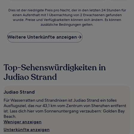
Dies
Dies ist der niedrigste Preis pro Nacht, der in den letzten 24 Stunden für
einen Aufenthalt mit 1 Übernachtung von 2 Erwachsenen gefunden
ist
wurde. Preise und Verfügbarkeiten können sich ändern. Es können
der
zusätzliche Bedingungen gelten.
niedrigste
Preis
Weitere Unterkünfte anzeigen
pro
Nacht,
der
in
den
letzten
Top-Sehenswürdigkeiten in
24 Stunden
Judiao Strand
für
einen
Aufenthalt
mit
Judiao Strand
1 Übernachtung
Für Wasserratten und Strandnixen ist Judiao Strand ein tolles
von
Ausflugsziel, das nur 43,1 km vom Zentrum von Shenzhen entfernt
2 Erwachsenen
ist. Lass dich hier vom Sonnenuntergang verzaubern: Golden Bay
gefunden
Beach.
wurde.
Weniger anzeigen
Preise
und
Unterkünfte anzeigen