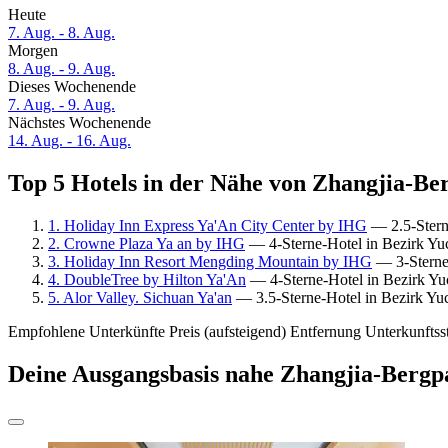
Heute
7. Aug. - 8. Aug.
Morgen
8. Aug. - 9. Aug.
Dieses Wochenende
7. Aug. - 9. Aug.
Nächstes Wochenende
14. Aug. - 16. Aug.
Top 5 Hotels in der Nähe von Zhangjia-Ber
1. Holiday Inn Express Ya'An City Center by IHG
— 2.5-Stern
2. Crowne Plaza Ya an by IHG
— 4-Sterne-Hotel in Bezirk Yu
3. Holiday Inn Resort Mengding Mountain by IHG
— 3-Sterne-
4. DoubleTree by Hilton Ya'An
— 4-Sterne-Hotel in Bezirk Yuc
5. Alor Valley. Sichuan Ya'an
— 3.5-Sterne-Hotel in Bezirk Yuc
Empfohlene Unterkünfte
Preis (aufsteigend)
Entfernung
Unterkunftss
Deine Ausgangsbasis nahe Zhangjia-Bergp