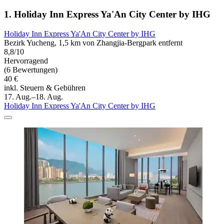
1. Holiday Inn Express Ya'An City Center by IHG
Holiday Inn Express Ya'An City Center by IHG
Bezirk Yucheng, 1,5 km von Zhangjia-Bergpark entfernt
8,8/10
Hervorragend
(6 Bewertungen)
40 €
inkl. Steuern & Gebühren
17. Aug.–18. Aug.
Holiday Inn Express Ya'An City Center by IHG