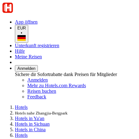
App öffnen
EUR
•
Unterkunft registrieren
Hilfe
Meine Reisen
Anmelden
Sichere dir Sofortrabatte dank Preisen für Mitglieder
Anmelden
Mehr zu Hotels.com Rewards
Reisen buchen
Feedback
Hotels
Hotels nahe Zhangjia-Bergpark
Hotels in Ya'an
Hotels in Sichuan
Hotels in China
Hotels