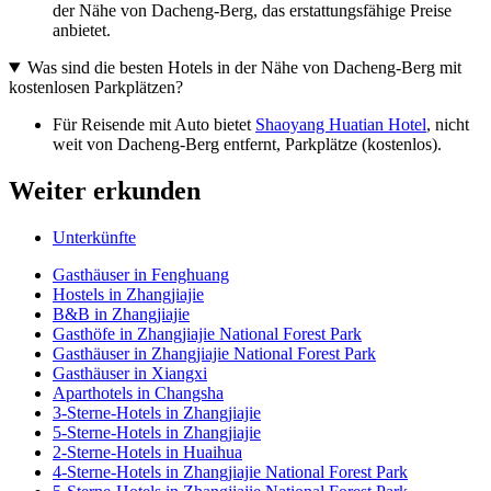
der Nähe von Dacheng-Berg, das erstattungsfähige Preise
anbietet.
Was sind die besten Hotels in der Nähe von Dacheng-Berg mit
kostenlosen Parkplätzen?
Für Reisende mit Auto bietet
Shaoyang Huatian Hotel
, nicht
weit von Dacheng-Berg entfernt, Parkplätze (kostenlos).
Weiter erkunden
Unterkünfte
Gasthäuser in Fenghuang
Hostels in Zhangjiajie
B&B in Zhangjiajie
Gasthöfe in Zhangjiajie National Forest Park
Gasthäuser in Zhangjiajie National Forest Park
Gasthäuser in Xiangxi
Aparthotels in Changsha
3-Sterne-Hotels in Zhangjiajie
5-Sterne-Hotels in Zhangjiajie
2-Sterne-Hotels in Huaihua
4-Sterne-Hotels in Zhangjiajie National Forest Park