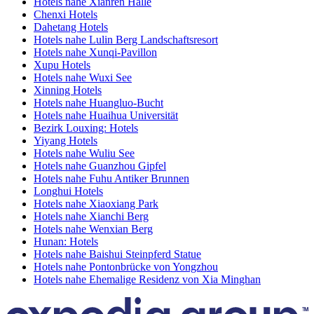
Hotels nahe Xianren Halle
Chenxi Hotels
Dahetang Hotels
Hotels nahe Lulin Berg Landschaftsresort
Hotels nahe Xunqi-Pavillon
Xupu Hotels
Hotels nahe Wuxi See
Xinning Hotels
Hotels nahe Huangluo-Bucht
Hotels nahe Huaihua Universität
Bezirk Louxing: Hotels
Yiyang Hotels
Hotels nahe Wuliu See
Hotels nahe Guanzhou Gipfel
Hotels nahe Fuhu Antiker Brunnen
Longhui Hotels
Hotels nahe Xiaoxiang Park
Hotels nahe Xianchi Berg
Hotels nahe Wenxian Berg
Hunan: Hotels
Hotels nahe Baishui Steinpferd Statue
Hotels nahe Pontonbrücke von Yongzhou
Hotels nahe Ehemalige Residenz von Xia Minghan