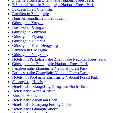
5-Sterne-Hotels in Zhangjiajie National Forest Park
2-Sterne-Hotels in Zhangjiajie National Forest Park
Luxus in Kreis Changsha
Familien in Zhangjiajie
Haustierfreundliche in Fenghuang
Günstige in Yueyang
Business in Xiangxi
Günstige in Zhuzhou
Günstige in Yiyang
Günstige in Huaihua
Günstige in Kreis Hengyang
Familien in Changsha
Günstige in Ningxiang
Hotels mit Parkplatz nahe Zhangjiajie National Forest Park
Günstige nahe Zhangjiajie National Forest Park
Familien nahe Zhangjiajie National Forest Park
Business nahe Zhangjiajie National Forest Park
Hotels mit Pool nahe Zhangjiajie National Forest Park
Shuangfeng Hotels
Hotels nahe Xiangxiang Dongshan Hochschule
Hotels nahe Wanfu-Brücke
Xinshao Hotels
Hotels nahe Ahorn am Bach
Hotels nahe Shaoyang Furong Gipfel
Hotels nahe Guangli-Brücke