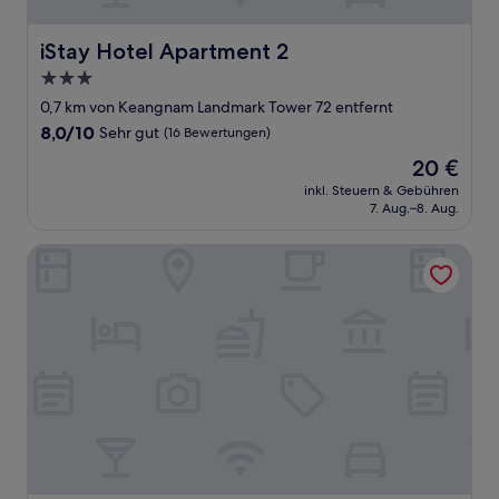
iStay Hotel Apartment 2
iStay Hotel Apartment 2
3.0-
Sterne-
0,7 km von Keangnam Landmark Tower 72 entfernt
Unterkunft
8.0
8,0/10
Sehr gut
(16 Bewertungen)
von
Der
20 €
10,
Preis
Sehr
inkl. Steuern & Gebühren
beträgt
7. Aug.–8. Aug.
gut,
20 €
(16
Bewertungen)
V-studio Hotel Apartment 3