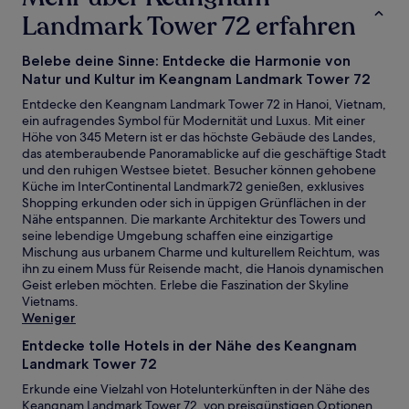
Landmark Tower 72 erfahren
Belebe deine Sinne: Entdecke die Harmonie von
Natur und Kultur im Keangnam Landmark Tower 72
Entdecke den Keangnam Landmark Tower 72 in Hanoi, Vietnam,
ein aufragendes Symbol für Modernität und Luxus. Mit einer
Höhe von 345 Metern ist er das höchste Gebäude des Landes,
das atemberaubende Panoramablicke auf die geschäftige Stadt
und den ruhigen Westsee bietet. Besucher können gehobene
Küche im InterContinental Landmark72 genießen, exklusives
Shopping erkunden oder sich in üppigen Grünflächen in der
Nähe entspannen. Die markante Architektur des Towers und
seine lebendige Umgebung schaffen eine einzigartige
Mischung aus urbanem Charme und kulturellem Reichtum, was
ihn zu einem Muss für Reisende macht, die Hanois dynamischen
Geist erleben möchten. Erlebe die Faszination der Skyline
Vietnams.
Weniger
Entdecke tolle Hotels in der Nähe des Keangnam
Landmark Tower 72
Erkunde eine Vielzahl von Hotelunterkünften in der Nähe des
Keangnam Landmark Tower 72, von preisgünstigen Optionen