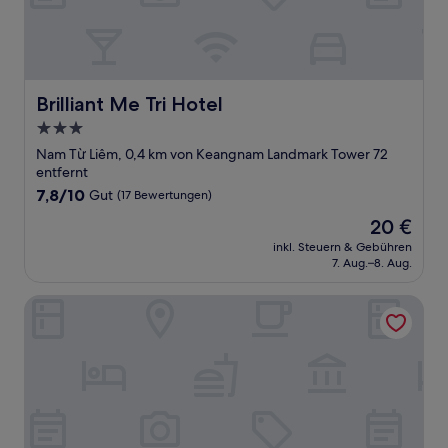
Brilliant Me Tri Hotel
Brilliant Me Tri Hotel
3.0-
Sterne-
Nam Từ Liêm, 0,4 km von Keangnam Landmark Tower 72
Unterkunft
entfernt
7.8
7,8/10
Gut
(17 Bewertungen)
von
Der
20 €
10,
Preis
Gut,
inkl. Steuern & Gebühren
beträgt
7. Aug.–8. Aug.
(17
20 €
Bewertungen)
A25 Premium Hotel - 16 Mieu Dam