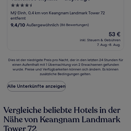
4.5-
Sterne-
Mỹ Đình, 0,4 km von Keangnam Landmark Tower 72
Unterkunft
entfernt
9.4
9,4/10
Außergewöhnlich
(86 Bewertungen)
von
Der
53 €
10,
Preis
Außergewöhnlich,
inkl. Steuern & Gebühren
beträgt
7. Aug.–8. Aug.
(86
53 €
Bewertungen)
Dies
Dies ist der niedrigste Preis pro Nacht, der in den letzten 24 Stunden für
einen Aufenthalt mit 1 Übernachtung von 2 Erwachsenen gefunden
ist
wurde. Preise und Verfügbarkeiten können sich ändern. Es können
der
zusätzliche Bedingungen gelten.
niedrigste
Preis
Alle Unterkünfte anzeigen
pro
Nacht,
der
in
Vergleiche beliebte Hotels in der
den
letzten
Nähe von Keangnam Landmark
24 Stunden
für
Tower 72
einen