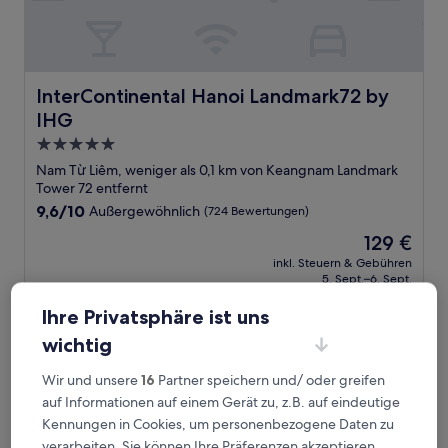
InterContinental Hanoi Landmark72 by IHG
InterContinental Hanoi Landmark72 by
IHG
5.0-
Sterne-
Nam Từ Liêm, weniger als 0,1 km von Keangnam Landmark
Unterkunft
Tower 72 entfernt
9.6
9,6/10
Außergewöhnlich
(724 Bewertungen)
von
Der
129 €
10,
Preis
Außergewöhnlich,
inkl. Steuern & Gebühren
beträgt
5. Sept.–6. Sept.
(724
129 €
Bewertungen)
Ihre Privatsphäre ist uns
Gloud Hotel
wichtig
Wir und unsere
16
Partner speichern und/ oder greifen
auf Informationen auf einem Gerät zu, z.B. auf eindeutige
Kennungen in Cookies, um personenbezogene Daten zu
verarbeiten. Sie können Ihre Präferenzen akzeptieren