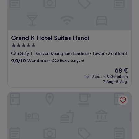
Grand K Hotel Suites Hanoi
Grand K Hotel Suites Hanoi
5.0-
Sterne-
Cầu Giấy, 1,1 km von Keangnam Landmark Tower 72 entfernt
Unterkunft
9.0
9,0/10
Wunderbar
(226 Bewertungen)
von
Der
68 €
10,
Preis
Wunderbar,
inkl. Steuern & Gebühren
beträgt
7. Aug.–8. Aug.
(226
68 €
Bewertungen)
InterContinental Hanoi Landmark72 by IHG