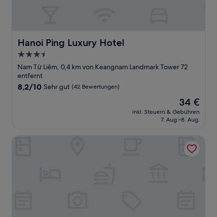
Hanoi Ping Luxury Hotel
Hanoi Ping Luxury Hotel
3.5-
Sterne-
Nam Từ Liêm, 0,4 km von Keangnam Landmark Tower 72
Unterkunft
entfernt
8.2
8,2/10
Sehr gut
(42 Bewertungen)
von
Der
34 €
10,
Preis
Sehr
inkl. Steuern & Gebühren
beträgt
7. Aug.–8. Aug.
gut,
34 €
(42
Bewertungen)
K Business 2 Hotel My Dinh