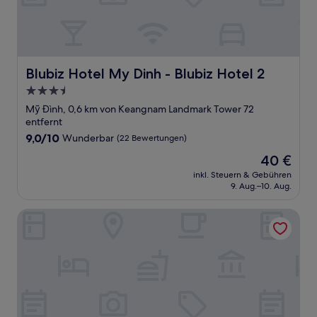
Blubiz Hotel My Dinh - Blubiz Hotel 2
Blubiz Hotel My Dinh - Blubiz Hotel 2
3.5-
Sterne-
Mỹ Đình, 0,6 km von Keangnam Landmark Tower 72
Unterkunft
entfernt
9.0
9,0/10
Wunderbar
(22 Bewertungen)
von
Der
40 €
10,
Preis
Wunderbar,
inkl. Steuern & Gebühren
beträgt
9. Aug.–10. Aug.
(22
40 €
Bewertungen)
Vinhomes Skylake Residence - CitiHome