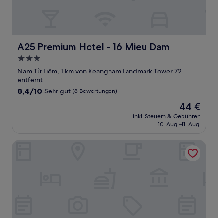
A25 Premium Hotel - 16 Mieu Dam
A25 Premium Hotel - 16 Mieu Dam
3.0-
Sterne-
Nam Từ Liêm, 1 km von Keangnam Landmark Tower 72
Unterkunft
entfernt
8.4
8,4/10
Sehr gut
(8 Bewertungen)
von
Der
44 €
10,
Preis
Sehr
inkl. Steuern & Gebühren
beträgt
10. Aug.–11. Aug.
gut,
44 €
(8
Bewertungen)
Vinhomes Skylake Managed by Anstay Residence