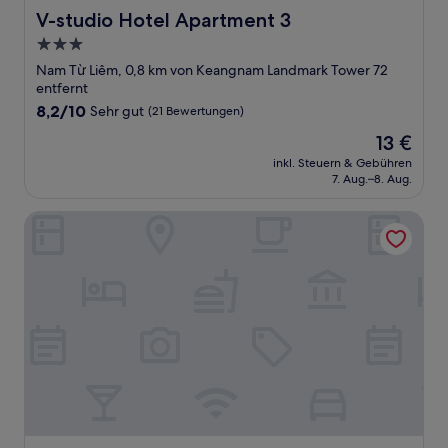
V-studio Hotel Apartment 3
V-studio Hotel Apartment 3
3.0-
Sterne-
Nam Từ Liêm, 0,8 km von Keangnam Landmark Tower 72
Unterkunft
entfernt
8.2
8,2/10
Sehr gut
(21 Bewertungen)
von
Der
13 €
10,
Preis
Sehr
inkl. Steuern & Gebühren
beträgt
7. Aug.–8. Aug.
gut,
13 €
(21
Bewertungen)
V House 5 Serviced Apartment