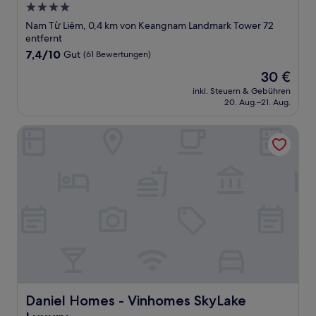
4.0-
Sterne-
Nam Từ Liêm, 0,4 km von Keangnam Landmark Tower 72
Unterkunft
entfernt
7.4
7,4/10
Gut
(61 Bewertungen)
von
Der
30 €
10,
Preis
Gut,
inkl. Steuern & Gebühren
beträgt
20. Aug.–21. Aug.
(61
30 €
Bewertungen)
Daniel Homes - Vinhomes SkyLake Luxury
Daniel Homes - Vinhomes SkyLake Luxury
Daniel Homes - Vinhomes SkyLake