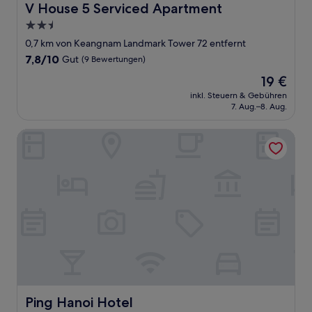
V House 5 Serviced Apartment
V House 5 Serviced Apartment
2.5-
Sterne-
0,7 km von Keangnam Landmark Tower 72 entfernt
Unterkunft
7.8
7,8/10
Gut
(9 Bewertungen)
von
Der
19 €
10,
Preis
Gut,
inkl. Steuern & Gebühren
beträgt
7. Aug.–8. Aug.
(9
19 €
Bewertungen)
Ping Hanoi Hotel
Ping Hanoi Hotel
Ping Hanoi Hotel