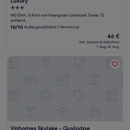
Luxury
3.0-
Sterne-
Mỹ Đình, 0,4 km von Keangnam Landmark Tower 72
Unterkunft
entfernt
10.0
10/10
Außergewöhnlich
(1 Bewertung)
von
Der
46 €
10,
Preis
Außergewöhnlich,
inkl. Steuern & Gebühren
beträgt
7. Aug.–8. Aug.
(1
46 €
Bewertung)
Vinhomes Skylake - Quylodge
Vinhomes Skylake - Quylodge
Vinhomes Skylake - Quylodge