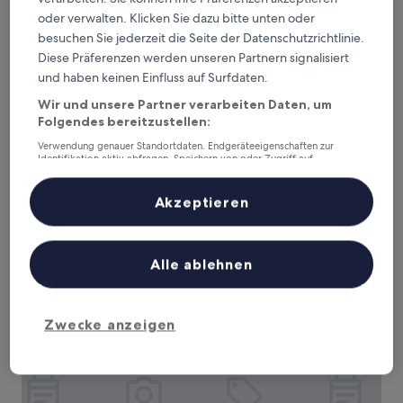
oder verwalten. Klicken Sie dazu bitte unten oder
besuchen Sie jederzeit die Seite der Datenschutzrichtlinie.
Diese Präferenzen werden unseren Partnern signalisiert
und haben keinen Einfluss auf Surfdaten.
Gloud Hotel
Gloud Hotel
Wir und unsere Partner verarbeiten Daten, um
Folgendes bereitzustellen:
3.5-
Sterne-
Nam Từ Liêm, 1 km von Keangnam Landmark Tower 72
Verwendung genauer Standortdaten. Endgeräteeigenschaften zur
Unterkunft
Identifikation aktiv abfragen. Speichern von oder Zugriff auf
entfernt
Informationen auf einem Endgerät. Personalisierte Werbung und
9.0
9,0/10
Wunderbar
(25 Bewertungen)
Inhalte, Messung von Werbeleistung und der Performance von Inhalten,
von
Zielgruppenforschung sowie Entwicklung und Verbesserung von
Akzeptieren
Der
50 €
Angeboten.
10,
Preis
Liste der Partner (Lieferanten)
Wunderbar,
inkl. Steuern & Gebühren
beträgt
7. Aug.–8. Aug.
(25
50 €
Bewertungen)
Alle ablehnen
Hagi APT Vinhomes Skylake
Zwecke anzeigen