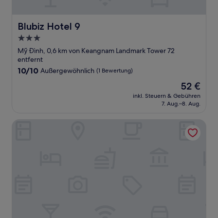
Blubiz Hotel 9
Blubiz Hotel 9
3.0-
Sterne-
Mỹ Đình, 0,6 km von Keangnam Landmark Tower 72
Unterkunft
entfernt
10.0
10/10
Außergewöhnlich
(1 Bewertung)
von
Der
52 €
10,
Preis
Außergewöhnlich,
inkl. Steuern & Gebühren
beträgt
7. Aug.–8. Aug.
(1
52 €
Bewertung)
iStay Hotel Apartment 2