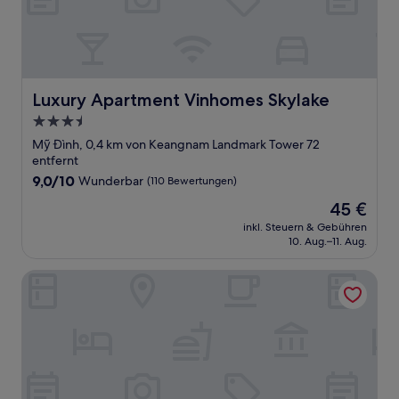
Luxury Apartment Vinhomes Skylake
Luxury Apartment Vinhomes Skylake
3.5-
Sterne-
Mỹ Đình, 0,4 km von Keangnam Landmark Tower 72
Unterkunft
entfernt
9.0
9,0/10
Wunderbar
(110 Bewertungen)
von
Der
45 €
10,
Preis
Wunderbar,
inkl. Steuern & Gebühren
beträgt
10. Aug.–11. Aug.
(110
45 €
Bewertungen)
Brilliant Me Tri Hotel