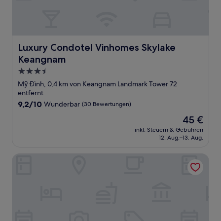
Luxury Condotel Vinhomes Skylake Keangnam
Luxury Condotel Vinhomes Skylake
Keangnam
3.5-
Sterne-
Mỹ Đình, 0,4 km von Keangnam Landmark Tower 72
Unterkunft
entfernt
9.2
9,2/10
Wunderbar
(30 Bewertungen)
von
Der
45 €
10,
Preis
Wunderbar,
inkl. Steuern & Gebühren
beträgt
12. Aug.–13. Aug.
(30
45 €
Bewertungen)
Luxury Apartment Vinhomes Skylake