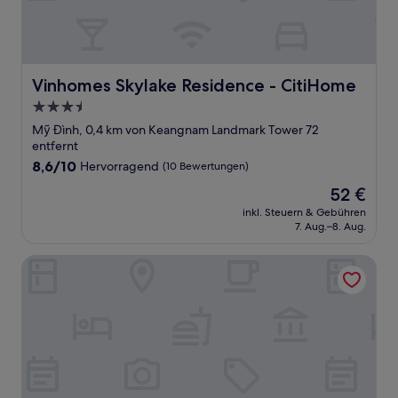
Vinhomes Skylake Residence - CitiHome
Vinhomes Skylake Residence - CitiHome
3.5-
Sterne-
Mỹ Đình, 0,4 km von Keangnam Landmark Tower 72
Unterkunft
entfernt
8.6
8,6/10
Hervorragend
(10 Bewertungen)
von
Der
52 €
10,
Preis
Hervorragend,
inkl. Steuern & Gebühren
beträgt
7. Aug.–8. Aug.
(10
52 €
Bewertungen)
Hanoi Ping Luxury Hotel