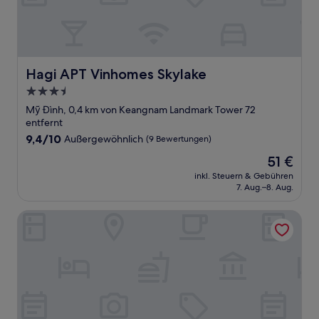
Hagi APT Vinhomes Skylake
Hagi APT Vinhomes Skylake
3.5-
Sterne-
Mỹ Đình, 0,4 km von Keangnam Landmark Tower 72
Unterkunft
entfernt
9.4
9,4/10
Außergewöhnlich
(9 Bewertungen)
von
Der
51 €
10,
Preis
Außergewöhnlich,
inkl. Steuern & Gebühren
beträgt
7. Aug.–8. Aug.
(9
51 €
Bewertungen)
Luxury Condotel Vinhomes Skylake Keangnam