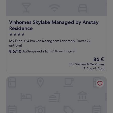
Vinhomes Skylake Managed by Anstay Residence
Vinhomes Skylake Managed by Anstay
Residence
4.0-
Sterne-
Mỹ Đình, 0,4 km von Keangnam Landmark Tower 72
Unterkunft
entfernt
9.6
9,6/10
Außergewöhnlich
(5 Bewertungen)
von
Der
86 €
10,
Preis
Außergewöhnlich,
inkl. Steuern & Gebühren
beträgt
7. Aug.–8. Aug.
(5
86 €
Bewertungen)
Blubiz Hotel My Dinh - Blubiz Hotel 2