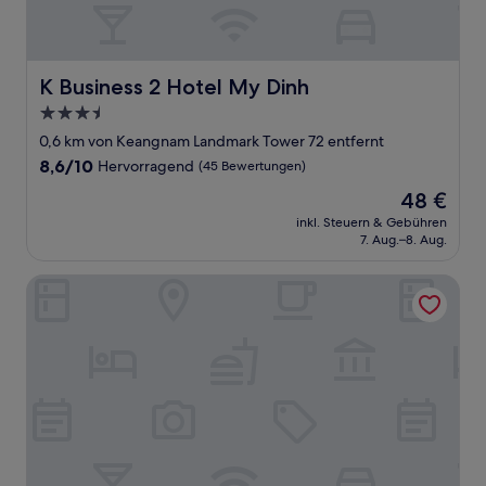
K Business 2 Hotel My Dinh
K Business 2 Hotel My Dinh
3.5-
Sterne-
0,6 km von Keangnam Landmark Tower 72 entfernt
Unterkunft
8.6
8,6/10
Hervorragend
(45 Bewertungen)
von
Der
48 €
10,
Preis
Hervorragend,
inkl. Steuern & Gebühren
beträgt
7. Aug.–8. Aug.
(45
48 €
Bewertungen)
Blubiz Hotel 9