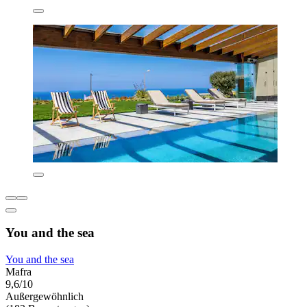
You and the sea
You and the sea
Mafra
9,6/10
Außergewöhnlich