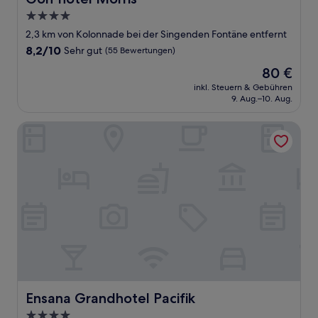
4.0-
Sterne-
2,3 km von Kolonnade bei der Singenden Fontäne entfernt
Unterkunft
8.2
8,2/10
Sehr gut
(55 Bewertungen)
von
Der
80 €
10,
Preis
Sehr
inkl. Steuern & Gebühren
beträgt
9. Aug.–10. Aug.
gut,
80 €
(55
Bewertungen)
Ensana Grandhotel Pacifik
Ensana Grandhotel Pacifik
Ensana Grandhotel Pacifik
4.0-