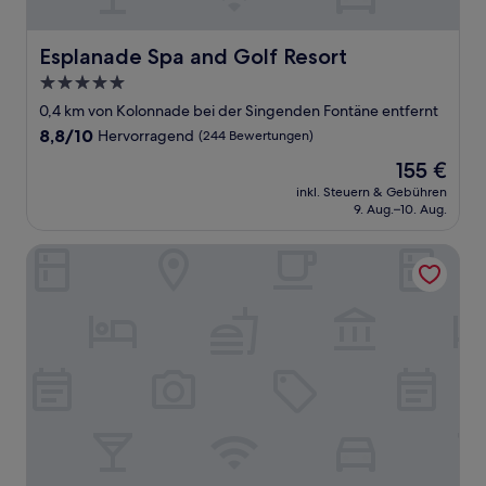
Esplanade Spa and Golf Resort
Esplanade Spa and Golf Resort
5.0-
Sterne-
0,4 km von Kolonnade bei der Singenden Fontäne entfernt
Unterkunft
8.8
8,8/10
Hervorragend
(244 Bewertungen)
von
Der
155 €
10,
Preis
Hervorragend,
inkl. Steuern & Gebühren
beträgt
9. Aug.–10. Aug.
(244
155 €
Bewertungen)
Rezidence Villa Gloria