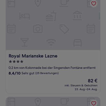
Royal Marianske Lazne
Royal Marianske Lazne
4.0-
Sterne-
0,2 km von Kolonnade bei der Singenden Fontäne entfernt
Unterkunft
8.4
8,4/10
Sehr gut
(25 Bewertungen)
von
Der
82 €
10,
Preis
Sehr
inkl. Steuern & Gebühren
beträgt
23. Aug.–24. Aug.
gut,
82 €
(25
Bewertungen)
Belvedere Spa & Wellness