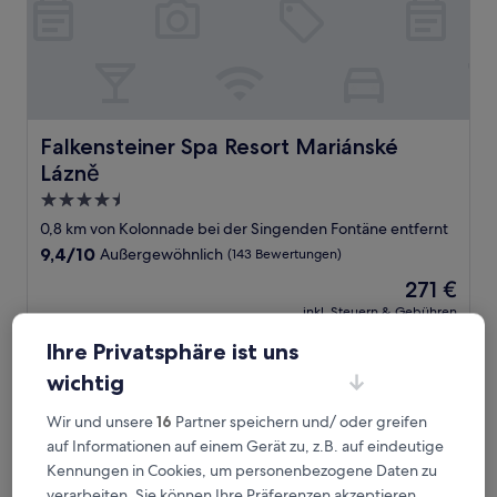
Falkensteiner Spa Resort Mariánské Lázně
Falkensteiner Spa Resort Mariánské
Lázně
4.5-
Sterne-
0,8 km von Kolonnade bei der Singenden Fontäne entfernt
Unterkunft
9.4
9,4/10
Außergewöhnlich
(143 Bewertungen)
von
Der
271 €
10,
Preis
Außergewöhnlich,
inkl. Steuern & Gebühren
beträgt
30. Aug.–31. Aug.
(143
271 €
Ihre Privatsphäre ist uns
Bewertungen)
Pension Elektra Inn
wichtig
Wir und unsere
16
Partner speichern und/ oder greifen
auf Informationen auf einem Gerät zu, z.B. auf eindeutige
Kennungen in Cookies, um personenbezogene Daten zu
verarbeiten. Sie können Ihre Präferenzen akzeptieren