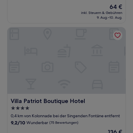
von
Der
64 €
10,
Preis
Außergewöhnlich,
inkl. Steuern & Gebühren
beträgt
9. Aug.–10. Aug.
(3
64 €
Bewertungen)
Villa Patriot Boutique Hotel
Villa Patriot Boutique Hotel
Villa Patriot Boutique Hotel
4.0-
Sterne-
0,4 km von Kolonnade bei der Singenden Fontäne entfernt
Unterkunft
9.2
9,2/10
Wunderbar
(75 Bewertungen)
von
Der
136 €
10,