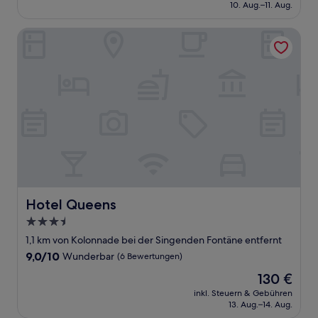
beträgt
10. Aug.–11. Aug.
(33
93 €
Bewertungen)
Hotel Queens
Hotel Queens
Hotel Queens
3.5-
Sterne-
1,1 km von Kolonnade bei der Singenden Fontäne entfernt
Unterkunft
9.0
9,0/10
Wunderbar
(6 Bewertungen)
von
Der
130 €
10,
Preis
Wunderbar,
inkl. Steuern & Gebühren
beträgt
13. Aug.–14. Aug.
(6
130 €