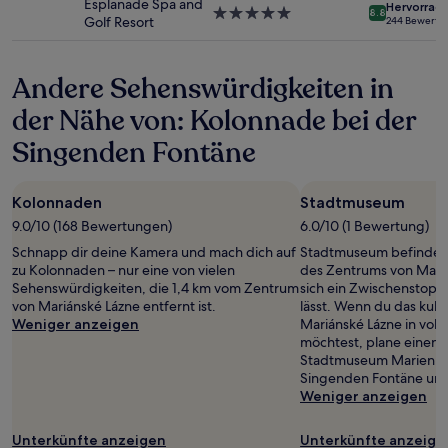
Esplanade Spa and
Hervorrag
Bedingungen
5.0-
8.8
Golf Resort
244 Bewertu
gelten.
Sterne-
Unterkunft
Andere Sehenswürdigkeiten in
der Nähe von: Kolonnade bei der
Singenden Fontäne
Kolonnaden
Stadtmuseum
9.0/10 (168 Bewertungen)
6.0/10 (1 Bewertung)
Schnapp dir deine Kamera und mach dich auf
Stadtmuseum befindet s
zu Kolonnaden – nur eine von vielen
des Zentrums von Mariá
Sehenswürdigkeiten, die 1,4 km vom Zentrum
sich ein Zwischenstopp
von Mariánské Lázne entfernt ist.
lässt. Wenn du das kult
Weniger anzeigen
Mariánské Lázne in vol
möchtest, plane einen A
Stadtmuseum Marienba
Singenden Fontäne un
Weniger anzeigen
Unterkünfte anzeigen
Unterkünfte anzeige