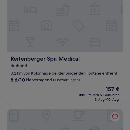
Reitenberger Spa Medical
Reitenberger Spa Medical
3.5-
Sterne-
0,2 km von Kolonnade bei der Singenden Fontäne entfernt
Unterkunft
8.6
8,6/10
Hervorragend
(4 Bewertungen)
von
Der
157 €
10,
Preis
Hervorragend,
inkl. Steuern & Gebühren
beträgt
9. Aug.–10. Aug.
(4
157 €
Bewertungen)
Parkhotel Golf