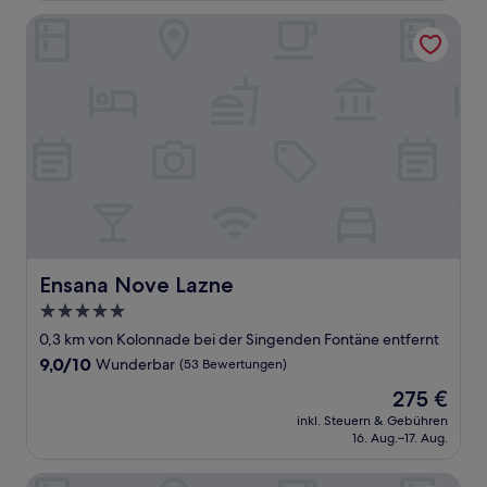
Bewertungen)
Ensana Nove Lazne
Ensana Nove Lazne
Ensana Nove Lazne
5.0-
Sterne-
0,3 km von Kolonnade bei der Singenden Fontäne entfernt
Unterkunft
9.0
9,0/10
Wunderbar
(53 Bewertungen)
von
Der
275 €
10,
Preis
Wunderbar,
inkl. Steuern & Gebühren
beträgt
16. Aug.–17. Aug.
(53
275 €
Bewertungen)
Royal Marianske Lazne