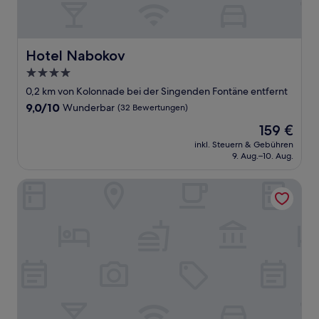
Hotel Nabokov
Hotel Nabokov
4.0-
Sterne-
0,2 km von Kolonnade bei der Singenden Fontäne entfernt
Unterkunft
9.0
9,0/10
Wunderbar
(32 Bewertungen)
von
Der
159 €
10,
Preis
Wunderbar,
inkl. Steuern & Gebühren
beträgt
9. Aug.–10. Aug.
(32
159 €
Bewertungen)
Esplanade Spa and Golf Resort