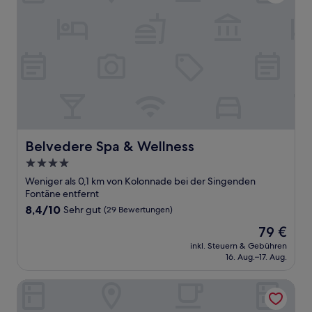
Belvedere Spa & Wellness
Belvedere Spa & Wellness
4.0-
Sterne-
Weniger als 0,1 km von Kolonnade bei der Singenden
Unterkunft
Fontäne entfernt
8.4
8,4/10
Sehr gut
(29 Bewertungen)
von
Der
79 €
10,
Preis
Sehr
inkl. Steuern & Gebühren
beträgt
16. Aug.–17. Aug.
gut,
79 €
(29
Bewertungen)
Reitenberger Spa Medical