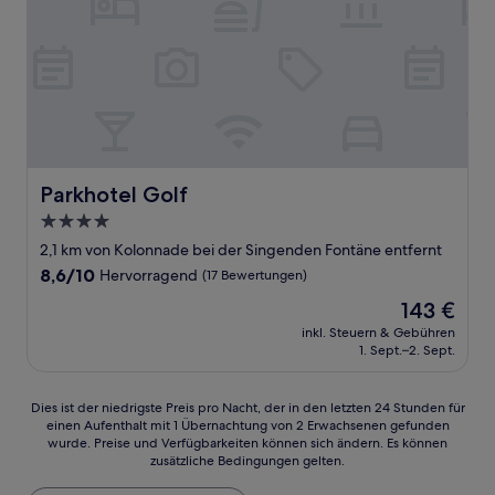
Parkhotel Golf
Parkhotel Golf
4.0-
Sterne-
2,1 km von Kolonnade bei der Singenden Fontäne entfernt
Unterkunft
8.6
8,6/10
Hervorragend
(17 Bewertungen)
von
Der
143 €
10,
Preis
Hervorragend,
inkl. Steuern & Gebühren
beträgt
1. Sept.–2. Sept.
(17
143 €
Bewertungen)
Dies
Dies ist der niedrigste Preis pro Nacht, der in den letzten 24 Stunden für
einen Aufenthalt mit 1 Übernachtung von 2 Erwachsenen gefunden
ist
wurde. Preise und Verfügbarkeiten können sich ändern. Es können
der
zusätzliche Bedingungen gelten.
niedrigste
Preis