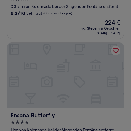
Sterne-
0,3 km von Kolonnade bei der Singenden Fontäne entfernt
Unterkunft
8.2
8,2/10
Sehr gut
(33 Bewertungen)
von
Der
224 €
10,
Preis
Sehr
inkl. Steuern & Gebühren
beträgt
8. Aug.–9. Aug.
gut,
224 €
(33
Bewertungen)
Ensana Butterfly
Ensana Butterfly
Ensana Butterfly
4.0-
Sterne-
1 km von Kolonnade bei der Singenden Fontäne entfernt