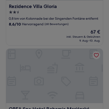
Rezidence Villa Gloria
Rezidence Villa Gloria
2.5-
Sterne-
0,8 km von Kolonnade bei der Singenden Fontäne entfernt
Unterkunft
8.6
8,6/10
Hervorragend
(68 Bewertungen)
von
Der
67 €
10,
Preis
Hervorragend,
inkl. Steuern & Gebühren
beträgt
9. Aug.–10. Aug.
(68
67 €
Bewertungen)
OREA Spa Hotel Bohemia Mariánské Lázně
OREA Spa Hotel Bohemia Mariánské Lázně