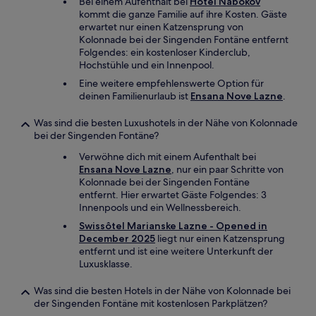
Bei einem Aufenthalt bei
Hotel Nabokov
kommt die ganze Familie auf ihre Kosten. Gäste
erwartet nur einen Katzensprung von
Kolonnade bei der Singenden Fontäne entfernt
Folgendes: ein kostenloser Kinderclub,
Hochstühle und ein Innenpool.
Eine weitere empfehlenswerte Option für
deinen Familienurlaub ist
Ensana Nove Lazne
.
Was sind die besten Luxushotels in der Nähe von Kolonnade
bei der Singenden Fontäne?
Verwöhne dich mit einem Aufenthalt bei
Ensana Nove Lazne
, nur ein paar Schritte von
Kolonnade bei der Singenden Fontäne
entfernt. Hier erwartet Gäste Folgendes: 3
Innenpools und ein Wellnessbereich.
Swissôtel Marianske Lazne - Opened in
December 2025
liegt nur einen Katzensprung
entfernt und ist eine weitere Unterkunft der
Luxusklasse.
Was sind die besten Hotels in der Nähe von Kolonnade bei
der Singenden Fontäne mit kostenlosen Parkplätzen?