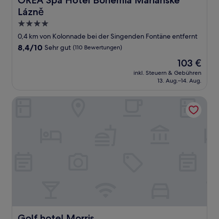
OREA Spa Hotel Bohemia Mariánské
Lázně
4.0-
Sterne-
0,4 km von Kolonnade bei der Singenden Fontäne entfernt
Unterkunft
8.4
8,4/10
Sehr gut
(110 Bewertungen)
von
Der
103 €
10,
Preis
Sehr
inkl. Steuern & Gebühren
beträgt
13. Aug.–14. Aug.
gut,
103 €
(110
Bewertungen)
Golf hotel Morris
Golf hotel Morris
Golf hotel Morris