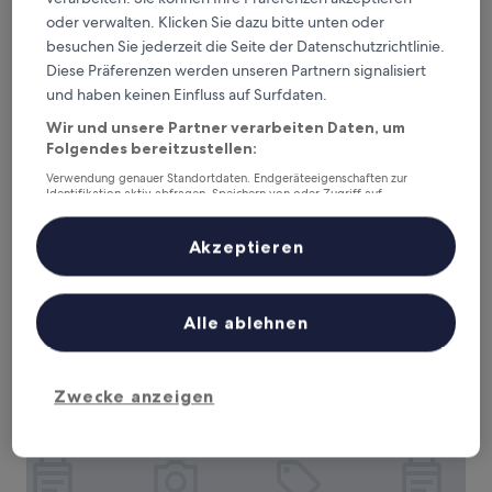
oder verwalten. Klicken Sie dazu bitte unten oder
besuchen Sie jederzeit die Seite der Datenschutzrichtlinie.
Diese Präferenzen werden unseren Partnern signalisiert
und haben keinen Einfluss auf Surfdaten.
Wir und unsere Partner verarbeiten Daten, um
Pension Elektra Inn
Pension Elektra Inn
Folgendes bereitzustellen:
3.0-
Verwendung genauer Standortdaten. Endgeräteeigenschaften zur
Sterne-
Identifikation aktiv abfragen. Speichern von oder Zugriff auf
1,6 km von Kolonnade bei der Singenden Fontäne entfernt
Informationen auf einem Endgerät. Personalisierte Werbung und
Unterkunft
9.2
9,2/10
Wunderbar
(22 Bewertungen)
Inhalte, Messung von Werbeleistung und der Performance von Inhalten,
von
Zielgruppenforschung sowie Entwicklung und Verbesserung von
Akzeptieren
Der
80 €
Angeboten.
10,
Preis
Liste der Partner (Lieferanten)
Wunderbar,
inkl. Steuern & Gebühren
beträgt
9. Aug.–10. Aug.
(22
80 €
Bewertungen)
Alle ablehnen
Revelton Studios Marianske Lazne
Zwecke anzeigen