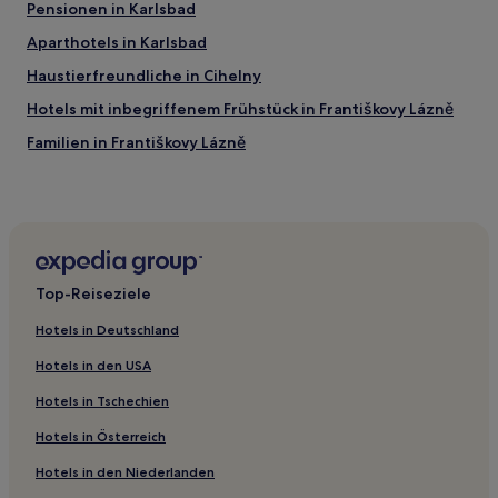
Pensionen in Karlsbad
Aparthotels in Karlsbad
Haustierfreundliche in Cihelny
Hotels mit inbegriffenem Frühstück in Františkovy Lázně
Familien in Františkovy Lázně
Hotels mit Wellnessbereich in Františkovy Lázně
Luxus in Františkovy Lázně
Golf in Františkovy Lázně
Hotels mit inbegriffenem Frühstück in Karlsbad
Top-Reiseziele
Haustierfreundliche in Karlsbad
Hotels in Deutschland
Hotels mit Pool in Karlsbad
Hotels in den USA
Familien in Karlsbad
Hotels in Tschechien
Haustierfreundliche in Mariánské Lázne
Hotels in Österreich
Hotels mit inbegriffenem Frühstück in Mariánské Lázne
Hotels in den Niederlanden
Familien in Mariánské Lázne