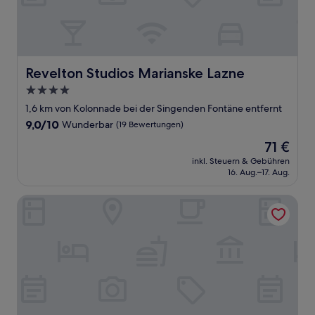
Revelton Studios Marianske Lazne
Revelton Studios Marianske Lazne
4.0-
Sterne-
1,6 km von Kolonnade bei der Singenden Fontäne entfernt
Unterkunft
9.0
9,0/10
Wunderbar
(19 Bewertungen)
von
Der
71 €
10,
Preis
Wunderbar,
inkl. Steuern & Gebühren
beträgt
16. Aug.–17. Aug.
(19
71 €
Bewertungen)
Hotel Nabokov