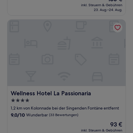
Preis
Wunderbar,
inkl. Steuern & Gebühren
beträgt
23. Aug.–24. Aug.
(75
136 €
Bewertungen)
Wellness Hotel La Passionaria
Wellness Hotel La Passionaria
Wellness Hotel La Passionaria
4.0-
Sterne-
1,2 km von Kolonnade bei der Singenden Fontäne entfernt
Unterkunft
9.0
9,0/10
Wunderbar
(33 Bewertungen)
von
Der
93 €
10,
Preis
Wunderbar,
inkl. Steuern & Gebühren