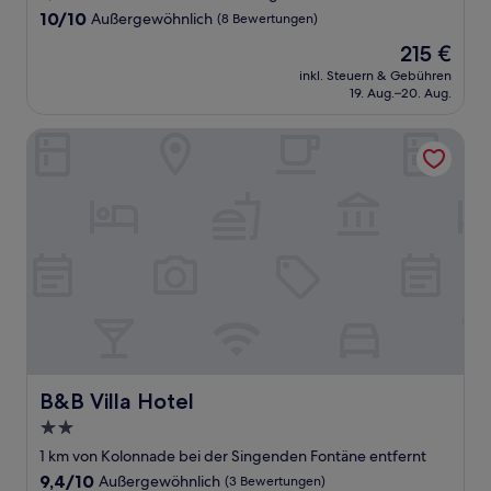
Unterkunft
10.0
10/10
Außergewöhnlich
(8 Bewertungen)
von
Der
215 €
10,
Preis
Außergewöhnlich,
inkl. Steuern & Gebühren
beträgt
19. Aug.–20. Aug.
(8
215 €
Bewertungen)
B&B Villa Hotel
B&B Villa Hotel
B&B Villa Hotel
2.0-
Sterne-
1 km von Kolonnade bei der Singenden Fontäne entfernt
Unterkunft
9.4
9,4/10
Außergewöhnlich
(3 Bewertungen)