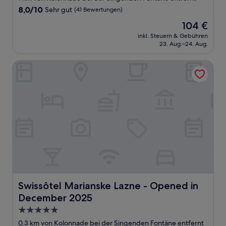
Unterkunft
8.0
8,0/10
Sehr gut
(41 Bewertungen)
von
Der
104 €
10,
Preis
Sehr
inkl. Steuern & Gebühren
beträgt
23. Aug.–24. Aug.
gut,
104 €
(41
Bewertungen)
Swissôtel Marianske Lazne - Opened in December 2025
Swissôtel Marianske Lazne - Opened in December 2025
Swissôtel Marianske Lazne - Opened in
December 2025
5.0-
Sterne-
0,3 km von Kolonnade bei der Singenden Fontäne entfernt