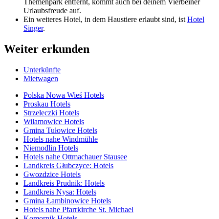
Themenpark entfernt, kommt auch bei deinem Vierbeiner
Urlaubsfreude auf.
Ein weiteres Hotel, in dem Haustiere erlaubt sind, ist
Hotel
Singer
.
Weiter erkunden
Unterkünfte
Mietwagen
Polska Nowa Wieś Hotels
Proskau Hotels
Strzeleczki Hotels
Wilamowice Hotels
Gmina Tułowice Hotels
Hotels nahe Windmühle
Niemodlin Hotels
Hotels nahe Ottmachauer Stausee
Landkreis Głubczyce: Hotels
Gwozdzice Hotels
Landkreis Prudnik: Hotels
Landkreis Nysa: Hotels
Gmina Łambinowice Hotels
Hotels nahe Pfarrkirche St. Michael
Komornik Hotels