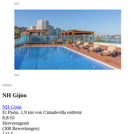
NH Gijón
NH Gijón
El Pisón, 1,9 km von Cimadevilla entfernt
8,8/10
Hervorragend
(308 Bewertungen)
121 €