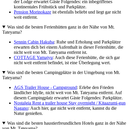
der Lodge erwartet Gäste Folgendes: ein inbegriffenes
kontinentales Frühstück und Parkplätze.
Pension Morinokaze
ist ebenfalls beliebt und liegt gar nicht
weit entfernt.
Was sind die besten Ferienhütten ganz in der Nähe von Mt.
Tateyama?
Sennin Cabin Hakuba
: Ruhe und Erholung und Parkplätze
erwarten dich bei einem Aufenthalt in dieser Ferienhütte, die
nicht weit von Mt. Tateyama entfernt ist.
COTTAGE Yamajyu
: Auch diese Ferienhütte, die sich gar
nicht weit entfernt befindet, ist eine Überlegung wert.
Was sind die besten Campingplätze in der Umgebung von Mt.
Tateyama?
AGS Trailer House - Campground
: Erlebe den Frieden
ländlicher Idylle, nicht weit von Mt. Tateyama entfernt. Auf
diesem Campingplatz erwartet Gäste Folgendes: Parkplätze.
Nostalgia Rent a trailer house Stay overnight / Kitaazumi-gun
Nagano
: Auch hier, gar nicht weit entfernt, kannst du die
Natur genießen.
Was sind die besten haustierfreundlichen Hotels ganz in der Nähe
von Mt. Tateyama?